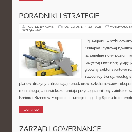
PORADNIKI I STRATEGIE
POSTED BY ADMIN
POSTED ON LIP - 13 - 2026
MOŻLIWOŚĆ 
WYŁĄCZONA
Ligi e-sportu – rozbudowany
turniejów i cyfrowej rywaliz
lat zupełnie nowy poziom ro
rozrywką niewielkiej grupy 
globalny sektor sportowo-ro
zawodnicy trenują według s
planów, drużyny zatrudniają menedżerów, szkoleniowców i eksper
mentalnego, a największe turnieje przyciągają miliony zaintere
Kariera i Biznes w E-sporcie i Turnieje i Ligi. LigiSportu to intern
Continue
ZARZĄD I GOVERNANCE