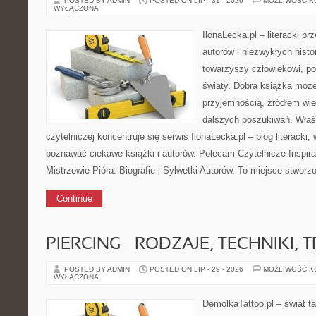
POSTED BY ADMIN
POSTED ON LIP - 31 - 2026
MOŻLIWOŚĆ 
WYŁĄCZONA
IlonaLecka.pl – literacki p
autorów i niezwykłych histo
towarzyszy człowiekowi, p
światy. Dobra książka moż
przyjemnością, źródłem wi
dalszych poszukiwań. Właśni
czytelniczej koncentruje się serwis IlonaLecka.pl – blog literacki
poznawać ciekawe książki i autorów. Polecam Czytelnicze Inspira
Mistrzowie Pióra: Biografie i Sylwetki Autorów. To miejsce stworz
Continue
PIERCING – RODZAJE, TECHNIKI, 
POSTED BY ADMIN
POSTED ON LIP - 29 - 2026
MOŻLIWOŚĆ 
WYŁĄCZONA
DemolkaTattoo.pl – świat ta