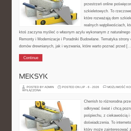
przestrzeń online poświęc
szkieletowych. To rzeczowe
które rozważają dom szkiel
realnych wątpliwościach, kt
ktoś zaczyna myśleć o własnym azylu wykonanym z naturalnego
Remonty i Modernizacje i Poradniki Budowlane. Tematyka strony 
domów drewnianych, jak i wyzwania, które warto poznać przed […
Continue
MEKSYK
POSTED BY ADMIN
POSTED ON LIP - 6 - 2026
MOŻLIWOŚĆ K
WYŁĄCZONA
Cherrish to różnorodna prze
odkrywać świat i chcą pozn
pośpiechu, z ciekawością i
doświadczenia. To internet
który może zainteresować 