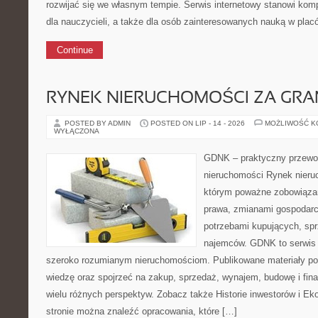
rozwijać się we własnym tempie. Serwis internetowy stanowi ko
dla nauczycieli, a także dla osób zainteresowanych nauką w plac
Continue
RYNEK NIERUCHOMOŚCI ZA GRA
POSTED BY ADMIN
POSTED ON LIP - 14 - 2026
MOŻLIWOŚĆ 
WYŁĄCZONA
GDNK – praktyczny przewod
nieruchomości Rynek nieru
którym poważne zobowiązan
prawa, zmianami gospodarc
potrzebami kupujących, sprz
najemców. GDNK to serwis 
szeroko rozumianym nieruchomościom. Publikowane materiały p
wiedzę oraz spojrzeć na zakup, sprzedaż, wynajem, budowę i fin
wielu różnych perspektyw. Zobacz także Historie inwestorów i E
stronie można znaleźć opracowania, które […]