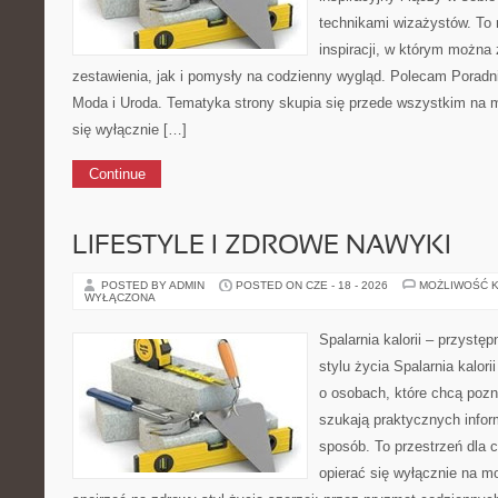
technikami wizażystów. To 
inspiracji, w którym można
zestawienia, jak i pomysły na codzienny wygląd. Polecam Poradnik
Moda i Uroda. Tematyka strony skupia się przede wszystkim na ma
się wyłącznie […]
Continue
LIFESTYLE I ZDROWE NAWYKI
POSTED BY ADMIN
POSTED ON CZE - 18 - 2026
MOŻLIWOŚĆ 
WYŁĄCZONA
Spalarnia kalorii – przyst
stylu życia Spalarnia kalori
o osobach, które chcą pozna
szukają praktycznych infor
sposób. To przestrzeń dla c
opierać się wyłącznie na m