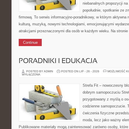
niebanalnych propozycji na
popołudnie, spotkanie ze zn
firmową. To serwis informacyjno-poradnikowy, w którym aktywna 
kulturą, muzyką, nowymi technologiami, emocjonującymi wydarze
atrakcjami przeznaczonymi dla osób w każdym wieku. Na stroni
Continue
PORADNIKI I EDUKACJA
POSTED BY ADMIN
POSTED ON LIP - 26 - 2026
MOŻLIWOŚĆ 
WYŁĄCZONA
Strefa Fit – nowoczesny blo
dobrym samopoczuciu Stref
przygotowany z myślą o os
codzienne samopoczucie. T
ćwiczenia fizyczne przedst
moda, lecz jako ważny ele
Publikowane materiały mogą zainteresować zarówno osoby, które 