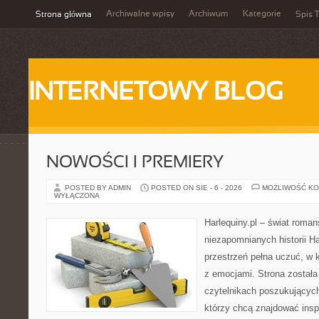
Archiwalne wpisy
Archiwum
Kategorie
Strona główna
Spis T
INTERNETOWY BLOG
NOWOŚCI I PREMIERY
POSTED BY ADMIN
POSTED ON SIE - 6 - 2026
MOŻLIWOŚĆ K
WYŁĄCZONA
Harlequiny.pl – świat roman
niezapomnianych historii Ha
przestrzeń pełna uczuć, w k
z emocjami. Strona został
czytelnikach poszukujących
którzy chcą znajdować inspi