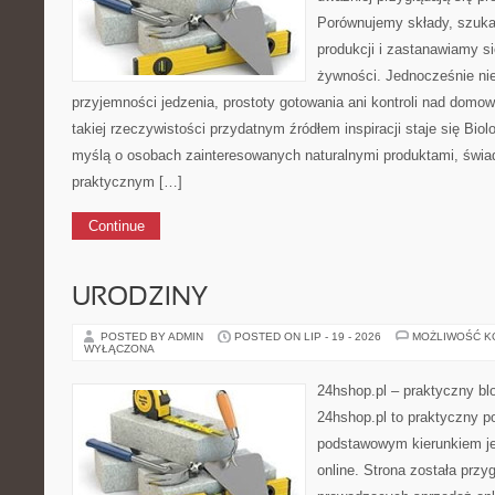
Porównujemy składy, szuka
produkcji i zastanawiamy 
żywności. Jednocześnie n
przyjemności jedzenia, prostoty gotowania ani kontroli nad dom
takiej rzeczywistości przydatnym źródłem inspiracji staje się Biol
myślą o osobach zainteresowanych naturalnymi produktami, świ
praktycznym […]
Continue
URODZINY
POSTED BY ADMIN
POSTED ON LIP - 19 - 2026
MOŻLIWOŚĆ 
WYŁĄCZONA
24hshop.pl – praktyczny bl
24hshop.pl to praktyczny po
podstawowym kierunkiem je
online. Strona została prz