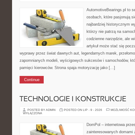
AutomotiveBearings.pl to s
osobach, które pasjonują si
najbardziej historycznym wy
którzy nie patrzą na samoc
codzienne narzędzie, ale w
artykuł może stać się pocz
wyprawy przez świat dawnych aut, legendarnych marek, przełomo
zapomnianych modeli, wyścigowych sukcesów i samochodów, które
pamięci kierowców. Strona spaja motoryzację jako […]
Continue
TECHNOLOGIE I KONSTRUKCJE
POSTED BY ADMIN
POSTED ON LIP - 9 - 2026
MOŻLIWOŚĆ K
WYŁĄCZONA
DomPol – internetowa przes
zainteresowanych domami 