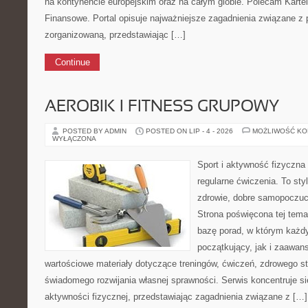
na kontynencie europejskim oraz na całym globie. Polecam Karte
Finansowe. Portal opisuje najważniejsze zagadnienia związane z
zorganizowaną, przedstawiając […]
Continue
AEROBIK I FITNESS GRUPOWY
POSTED BY ADMIN
POSTED ON LIP - 4 - 2026
MOŻLIWOŚĆ K
WYŁĄCZONA
Sport i aktywność fizyczna 
regularne ćwiczenia. To sty
zdrowie, dobre samopoczuci
Strona poświęcona tej tem
bazę porad, w którym każdy
początkujący, jak i zaawa
wartościowe materiały dotyczące treningów, ćwiczeń, zdrowego st
świadomego rozwijania własnej sprawności. Serwis koncentruje s
aktywności fizycznej, przedstawiając zagadnienia związane z […]