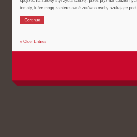
spojrzeć na zdrowy styl życia szerzej: przez pryzmat codzienny
tematy, które mogą zainteresować zarówno osoby szukające podst
Continue
« Older Entries