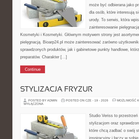
może być odbierana jako pr
dla osób, które interesują 
urody. To serwis, która wpi
zainteresowanie pielęgnacj
Kosmetyki i Kosmetyki. Głównym motywem strony jest asortymen
pielęgnacją. Bioarp24.pl może zainteresować zarówno użytkowni
sprawdzonych produktów, jak i gabinetowe punkty handlowe, któr
preparatów. Charakter […]
Continue
STYLIZACJA FRYZUR
POSTED BY ADMIN
POSTED ON CZE - 19 - 2026
MOŻLIWOŚĆ 
WYŁĄCZONA
Studio Veriss to przestrzeń
stylizacjom oraz sprawdz
które chcą zadbać o swój s
inspiracyjny i łączy w sobi