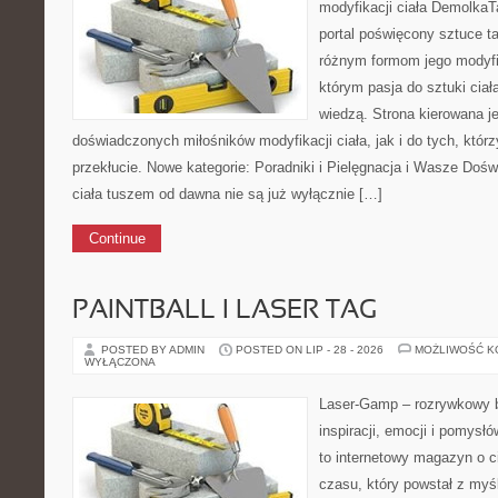
modyfikacji ciała DemolkaT
portal poświęcony sztuce ta
różnym formom jego modyfi
którym pasja do sztuki ciał
wiedzą. Strona kierowana j
doświadczonych miłośników modyfikacji ciała, jak i do tych, którz
przekłucie. Nowe kategorie: Poradniki i Pielęgnacja i Wasze Doś
ciała tuszem od dawna nie są już wyłącznie […]
Continue
PAINTBALL I LASER TAG
POSTED BY ADMIN
POSTED ON LIP - 28 - 2026
MOŻLIWOŚĆ 
WYŁĄCZONA
Laser-Gamp – rozrywkowy b
inspiracji, emocji i pomys
to internetowy magazyn o 
czasu, który powstał z my