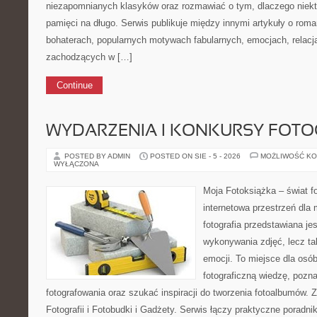
niezapomnianych klasyków oraz rozmawiać o tym, dlaczego niektó
pamięci na długo. Serwis publikuje między innymi artykuły o ro
bohaterach, popularnych motywach fabularnych, emocjach, relac
zachodzących w […]
Continue
WYDARZENIA I KONKURSY FOTO
POSTED BY ADMIN
POSTED ON SIE - 5 - 2026
MOŻLIWOŚĆ K
WYŁĄCZONA
Moja Fotoksiążka – świat fo
internetowa przestrzeń dla 
fotografia przedstawiana jes
wykonywania zdjęć, lecz ta
emocji. To miejsce dla osó
fotograficzną wiedzę, poz
fotografowania oraz szukać inspiracji do tworzenia fotoalbumów. 
Fotografii i Fotobudki i Gadżety. Serwis łączy praktyczne poradnik