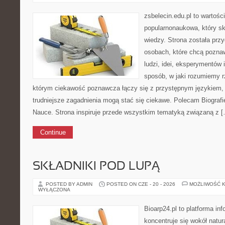
zsbelecin.edu.pl to wartośc
popularnonaukowa, który sku
wiedzy. Strona została prz
osobach, które chcą poznaw
ludzi, idei, eksperymentów 
sposób, w jaki rozumiemy r
którym ciekawość poznawcza łączy się z przystępnym językiem,
trudniejsze zagadnienia mogą stać się ciekawe. Polecam Biografi
Nauce. Strona inspiruje przede wszystkim tematyką związaną z 
Continue
SKŁADNIKI POD LUPĄ
POSTED BY ADMIN
POSTED ON CZE - 20 - 2026
MOŻLIWOŚĆ 
WYŁĄCZONA
Bioarp24.pl to platforma in
koncentruje się wokół natura