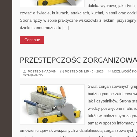
daleką wyprawę, jak i tych, 
czytać o świecie, kulturach, atrakcjach, kuchni, historii oraz cod
Strona łączy w sobie praktyczne wskazówki z lekkim, przystęp
dzięki czemu można tu […]
Continue
PRZESTĘPCZOŚC ZORGANIZOW
POSTED BY ADMIN
POSTED ON LIP - 5 - 2026
MOŻLIWOŚĆ K
WYŁĄCZONA
Świat zorganizowanych grup
budzi ogromne zainteresowa
jak i czytelników. Strona 
wiedzy poświęcone mafii, ich
także współczesnym zagroż
temat w sposób informacyjn
omówieniu zjawisk związanych z działalnością zorganizowanych g