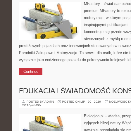
MFactory – świat samochod
premium MFactory to rozb
motoryzacji, w którym pasja
inspirującymi publikacjami
koncentruje się przede wsz
stworzonych z myślą o emoc
prestiżowych pojazdach oraz innowacjach stosowanych w nowoc
Poradniki Zakupowe i Motoryzacja. To serwis dla osób, które nie
wyłącznie jako codziennego pojazdu do pokonywania kolejnych ki
Continue
EDUKACJA I ŚWIADOMOŚĆ KO
POSTED BY ADMIN
POSTED ON LIP - 20 - 2026
MOŻLIWOŚĆ 
WYŁĄCZONA
Biologico.pl – wiedza, prze
żyjących bliżej natury Wsp
uważniej przyglądają się 