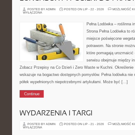
POSTED BY ADMIN
POSTED ON LIP - 22 - 2026
MOŻLIWOŚĆ 
WYŁĄCZONA
Pełna Lodówka – roślinna i
Strona Pełna Lodówka to ró
miejsce poświęcone wegeta
potrawom. Na stronie można
które pomagają urozmaicić
serwisu obejmuje między i
Zobacz Przepisy na Co Dzień i Zero Waste w Kuchni. Określenie
wskazuje na bogactwo dostępnych pomysłów. Pełna lodówka nie 
półek wypełnionych niepotrzebnymi artykułami. Może być […]
Continue
WYDARZENIA I TARGI
POSTED BY ADMIN
POSTED ON LIP - 21 - 2026
MOŻLIWOŚĆ 
WYŁĄCZONA