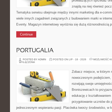
prowadzących sprzedaż onli
znajdą na niej również pocz
Tematyka serwisu obejmuje między innymi marketing dla e-commer
wiele innych zagadnień związanych z budowaniem marki w interne
Eventy. Magazyn internetowy wyróżnia się dużą różnorodnością 
Continue
PORTUGALIA
POSTED BY ADMIN
POSTED ON LIP - 18 - 2026
MOŻLIWOŚĆ 
WYŁĄCZONA
Zobacz miejsce, w którym 
nowoczesnym podejściem, 
rozwijają swoje umiejętnoś
Broniszewicach to przyjazna
edukację z kształtowaniem 
przygotowanie uczniów do p
jednoczesnym wspieraniu pasji. Placówka tworzy środowisko, w