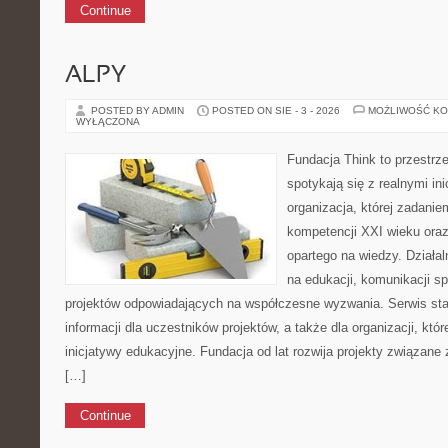
Continue
ALPY
POSTED BY ADMIN
POSTED ON SIE - 3 - 2026
MOŻLIWOŚĆ K
WYŁĄCZONA
Fundacja Think to przestrz
spotykają się z realnymi i
organizacja, której zadanie
kompetencji XXI wieku ora
opartego na wiedzy. Działal
na edukacji, komunikacji spo
projektów odpowiadających na współczesne wyzwania. Serwis sta
informacji dla uczestników projektów, a także dla organizacji, któ
inicjatywy edukacyjne. Fundacja od lat rozwija projekty związan
[…]
Continue