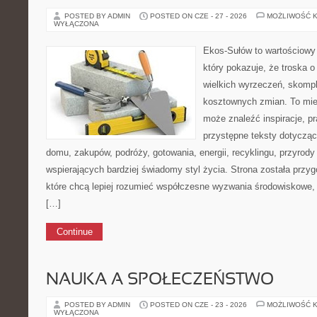
POSTED BY ADMIN
POSTED ON CZE - 27 - 2026
MOŻLIWOŚĆ 
WYŁĄCZONA
Ekos-Sułów to wartościowy 
który pokazuje, że troska 
wielkich wyrzeczeń, skompl
kosztownych zmian. To miej
może znaleźć inspiracje, p
przystępne teksty dotyczą
domu, zakupów, podróży, gotowania, energii, recyklingu, przyrod
wspierających bardziej świadomy styl życia. Strona została przy
które chcą lepiej rozumieć współczesne wyzwania środowiskowe, 
[…]
Continue
NAUKA A SPOŁECZEŃSTWO
POSTED BY ADMIN
POSTED ON CZE - 23 - 2026
MOŻLIWOŚĆ 
WYŁĄCZONA