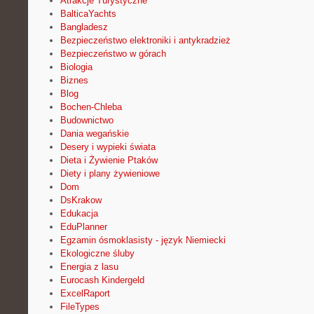
Atrakcje Turystyczne
BalticaYachts
Bangladesz
Bezpieczeństwo elektroniki i antykradzież
Bezpieczeństwo w górach
Biologia
Biznes
Blog
Bochen-Chleba
Budownictwo
Dania wegańskie
Desery i wypieki świata
Dieta i Żywienie Ptaków
Diety i plany żywieniowe
Dom
DsKrakow
Edukacja
EduPlanner
Egzamin ósmoklasisty - język Niemiecki
Ekologiczne śluby
Energia z lasu
Eurocash Kindergeld
ExcelRaport
FileTypes