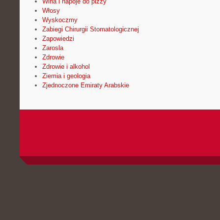
Wina i napoje do pizzy
Włosy
Wyskoczmy
Zabiegi Chirurgii Stomatologicznej
Zapowiedzi
Zarosla
Zdrowie
Zdrowie i alkohol
Ziemia i geologia
Zjednoczone Emiraty Arabskie