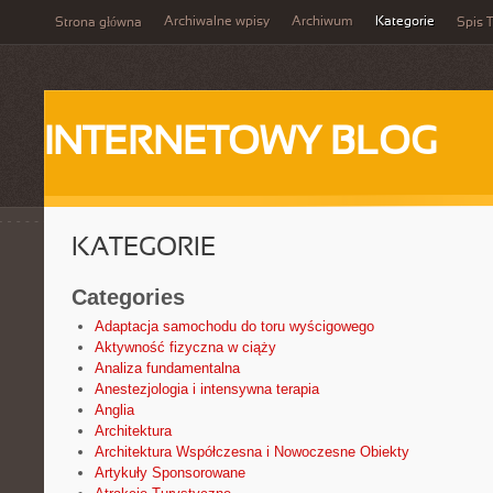
Archiwalne wpisy
Archiwum
Kategorie
Strona główna
Spis T
INTERNETOWY BLOG
KATEGORIE
Categories
Adaptacja samochodu do toru wyścigowego
Aktywność fizyczna w ciąży
Analiza fundamentalna
Anestezjologia i intensywna terapia
Anglia
Architektura
Architektura Współczesna i Nowoczesne Obiekty
Artykuły Sponsorowane