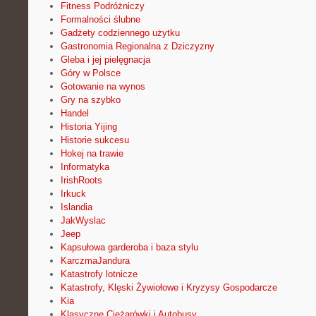
Fitness Podróżniczy
Formalności ślubne
Gadżety codziennego użytku
Gastronomia Regionalna z Dziczyzny
Gleba i jej pielęgnacja
Góry w Polsce
Gotowanie na wynos
Gry na szybko
Handel
Historia Yijing
Historie sukcesu
Hokej na trawie
Informatyka
IrishRoots
Irkuck
Islandia
JakWyslac
Jeep
Kapsułowa garderoba i baza stylu
KarczmaJandura
Katastrofy lotnicze
Katastrofy, Klęski Żywiołowe i Kryzysy Gospodarcze
Kia
Klasyczne Ciężarówki i Autobusy