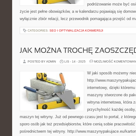
podróżowanie może być osi
życie jest pełne obowiązków, a w kalendarzu pojawiają się domowe
wyłącznie zbiór relacji, lecz przewodnik pomagająca przejść od m
CATEGORIES:
SEO I OPTYMALIZACJA KONWERSJI
JAK MOŻNA TROCHĘ ZAOSZCZĘ
POSTED BY ADMIN
LIS - 14 - 2025
MOŻLIWOŚĆ KOMENTOWAN
W jaki sposób możemy nie
http://www.maszynypakujace
internetowy, dzięki któremu
maszyny stworzone do pakow
witryna internetowa, która
przychylność każdej osoby,
maszyn tej witryny. Już od pewnego czasu jest to portal, z które
sporo osób jak też przedsiębiorstw, które cenią sobie pracowitość
pośrednictwem tej witryny. http://www.maszynypakujace.eu/kartoni