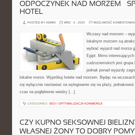
ODPOCZYNEK NAD MORZEM – S
HOTEL
POSTED BY ADMIN
WRZ - 4 - 2025
MOŻLIWOŚĆ KOMENTOWAN
Wczasy nad morzem – wypr
lokalnym morzem są atrakc
wybrać wyjazd nad morza go
Egipt. Mimo interesujących
cudzoziemskich jest grupa 
jednak ponad wyjazdy zagr
lokalne morze. Wypróbuj hotele nad morzem. Będąc na wczasac
się wyłącznie nastawiać na wylegiwanie się na plaży, jednakowo
czas na pogłębienie wiedzy […]
CATEGORIES:
SEO I OPTYMALIZACJA KONWERSJI
CZY KUPNO SEKSOWNEJ BIELIZN
WŁASNEJ ŻONY TO DOBRY POMY