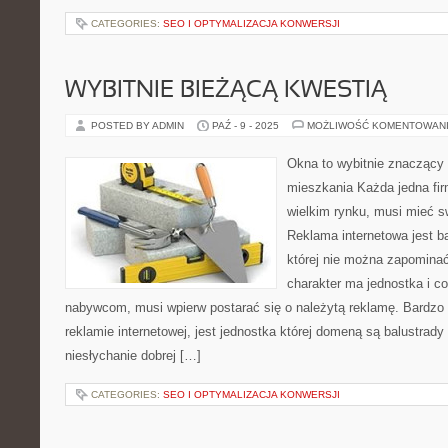
CATEGORIES:
SEO I OPTYMALIZACJA KONWERSJI
WYBITNIE BIEŻĄCĄ KWESTIĄ
POSTED BY ADMIN
PAŹ - 9 - 2025
MOŻLIWOŚĆ KOMENTOWAN
Okna to wybitnie znaczący
mieszkania Każda jedna fir
wielkim rynku, musi mieć sw
Reklama internetowa jest ba
której nie można zapominać.
charakter ma jednostka i c
nabywcom, musi wpierw postarać się o należytą reklamę. Bardzo 
reklamie internetowej, jest jednostka której domeną są balustrady 
niesłychanie dobrej […]
CATEGORIES:
SEO I OPTYMALIZACJA KONWERSJI