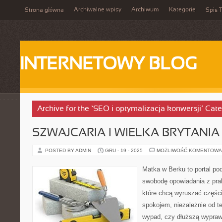
Archiwalne wpisy
Archiwum
Kategorie
Strona główna
Spis T
INTERNETOWY BLOG
Archive for the ‘SEO i optymalizacja konwersji’ Cat
SZWAJCARIA I WIELKA BRYTANIA
POSTED BY ADMIN
GRU - 19 - 2025
MOŻLIWOŚĆ KOMENTOWA
Matka w Berku to portal pod
swobodę opowiadania z prak
które chcą wyruszać części
spokojem, niezależnie od t
wypad, czy dłuższą wypraw