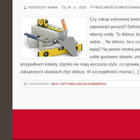
POSTED BY ADMIN
LIP - 1 - 2025
MOŻLIWOŚĆ KOMENTOWAN
Czy zakup seksownej bieliz
odpowiedni pomysł? Definit
własną urodę. To dobrze, b
siebie… No dobrze, lecz co
lepiej? Na pewno istotna je
sobie gustowne ubranie, pr
przypadkach kobiety zbytnio nie mają wyczucia stylu, co sprawia,
zakupionych ubraniach zbyt dobrze. W szczególności można […]
CATEGORIES:
SEO I OPTYMALIZACJA KONWERSJI