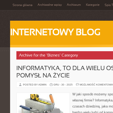
Archiwalne wpisy
Archiwum
Kategorie
Strona główna
Spis T
INTERNETOWY BLOG
Archive for the ‘Biznes’ Category
INFORMATYKA, TO DLA WIELU OS
POMYSŁ NA ŻYCIE
POSTED BY ADMIN
GRU - 30 - 2025
MOŻLIWOŚĆ KOMENTOWA
W jaki sposób możemy sporo
własnej firmie? Informatyka
czasach dziedziną, jaka mo
bardzo wielu ludzi od komp