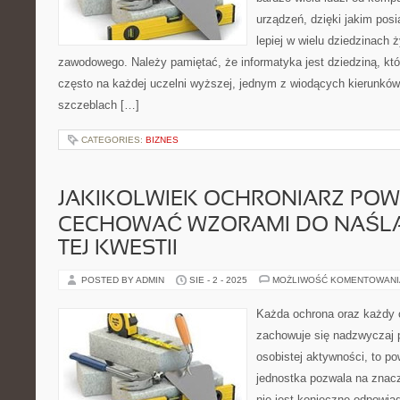
urządzeń, dzięki jakim pos
lepiej w wielu dziedzinach 
zawodowego. Należy pamiętać, że informatyka jest dziedziną, któr
często na każdej uczelni wyższej, jednym z wiodących kierunków
szczeblach […]
CATEGORIES:
BIZNES
JAKIKOLWIEK OCHRONIARZ POWI
CECHOWAĆ WZORAMI DO NAŚL
TEJ KWESTII
POSTED BY ADMIN
SIE - 2 - 2025
MOŻLIWOŚĆ KOMENTOWAN
Każda ochrona oraz każdy o
zachowuje się nadzwyczaj 
osobistej aktywności, to p
jednostka pozwala na znac
nie jest konieczne odpowia