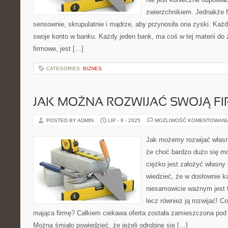
zwierzchnikiem. Jednakże 
sensownie, skrupulatnie i mądrze, aby przynosiła ona zyski. Każ
swoje konto w banku. Każdy jeden bank, ma coś w tej materii do
firmowe, jest […]
CATEGORIES:
BIZNES
JAK MOŻNA ROZWIJAĆ SWOJĄ F
POSTED BY ADMIN
LIP - 8 - 2025
MOŻLIWOŚĆ KOMENTOWAN
Jak możemy rozwijać własną
że choć bardzo dużo się mó
ciężko jest założyć własny 
wiedzieć, że w dosłownie
niesamowicie ważnym jest to
lecz również ją rozwijać! 
mająca firmę? Całkiem ciekawa oferta została zamieszczona pod
Można śmiało powiedzieć, że jeżeli odrobinę się […]