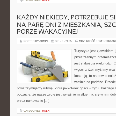
CATEGORIES:
ROLKI
KAŻDY NIEKIEDY, POTRZEBUJE 
NA PARĘ DNI Z MIESZKANIA, SZ
PORZE WAKACYJNEJ
POSTED BY ADMIN
SIE - 6 - 2025
MOŻLIWOŚĆ KOMENTOWAN
Turystyka jest zjawiskiem, 
przestrzennym przemieszcz
jest słabością wielu ludzi.
więcej aniżeli myślimy ora
kosztują, to na pewno nale
właśnie na podróże. Przed
powstrzymujemy rutynę, która jakkolwiek gości w życiu każdego
poczucie, że nasze życie jest wyraźnie miałkie, nic się w nim dob
przez nurkowanie […]
CATEGORIES:
ROLKI