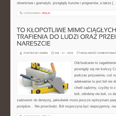
słownictwa i gramatyki, przeglądy kursów i programów, a także [
CATEGORIES:
ROLKI
TO KŁOPOTLIWE MIMO CIĄGŁYC
TRAFIENIA DO LUDZI ORAZ PRZ
NARESZCIE
POSTED BY ADMIN
SIE - 17 - 2025
MOŻLIWOŚĆ KOMENTOWA
Odchudzanie to zagadnienie
przenigdy się nie kończy 
podczas pożywienia, coś n
adekwatnie to jest ból nie 
chwili sądzimy, czyżby to z
boli, odrobinę nie boli, co 
zadzwonić do dentysty, jakkolwiek może jeszcze wytrzymam pa
przejdzie… Nie przechodzi. Ból rozpoczyna być nieprzyjemny, nasi