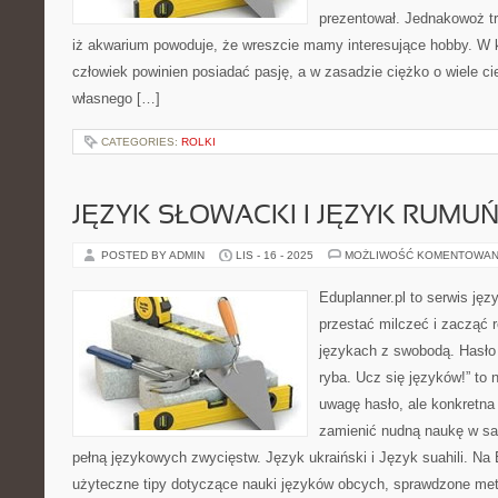
prezentował. Jednakowoż t
iż akwarium powoduje, że wreszcie mamy interesujące hobby. W k
człowiek powinien posiadać pasję, a w zasadzie ciężko o wiele 
własnego […]
CATEGORIES:
ROLKI
JĘZYK SŁOWACKI I JĘZYK RUMUŃ
POSTED BY ADMIN
LIS - 16 - 2025
MOŻLIWOŚĆ KOMENTOWAN
Eduplanner.pl to serwis ję
przestać milczeć i zacząć
językach z swobodą. Hasło
ryba. Ucz się języków!” to 
uwagę hasło, ale konkretna 
zamienić nudną naukę w sa
pełną językowych zwycięstw. Język ukraiński i Język suahili. Na 
użyteczne tipy dotyczące nauki języków obcych, sprawdzone me