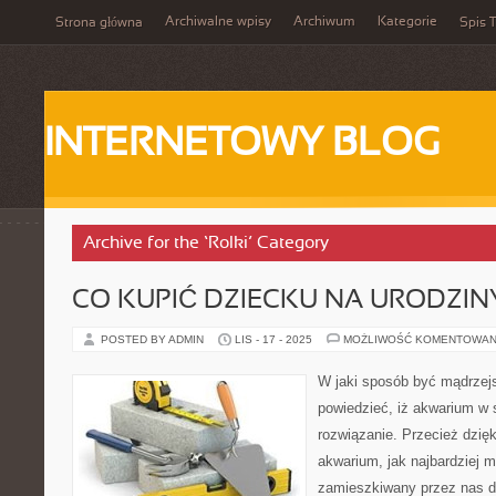
Archiwalne wpisy
Archiwum
Kategorie
Strona główna
Spis T
INTERNETOWY BLOG
Archive for the ‘Rolki’ Category
CO KUPIĆ DZIECKU NA URODZIN
POSTED BY ADMIN
LIS - 17 - 2025
MOŻLIWOŚĆ KOMENTOWAN
W jaki sposób być mądrzej
powiedzieć, iż akwarium w
rozwiązanie. Przecież dzię
akwarium, jak najbardziej
zamieszkiwany przez nas do