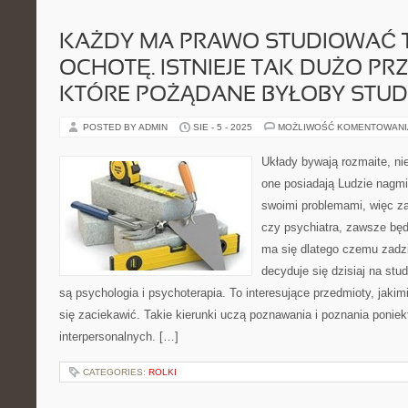
KAŻDY MA PRAWO STUDIOWAĆ T
OCHOTĘ. ISTNIEJE TAK DUŻO P
KTÓRE POŻĄDANE BYŁOBY STU
POSTED BY ADMIN
SIE - 5 - 2025
MOŻLIWOŚĆ KOMENTOWAN
Układy bywają rozmaite, nie
one posiadają Ludzie nagmi
swoimi problemami, więc z
czy psychiatra, zawsze będ
ma się dlatego czemu zadzi
decyduje się dzisiaj na stu
są psychologia i psychoterapia. To interesujące przedmioty, jaki
się zaciekawić. Takie kierunki uczą poznawania i poznania ponie
interpersonalnych. […]
CATEGORIES:
ROLKI