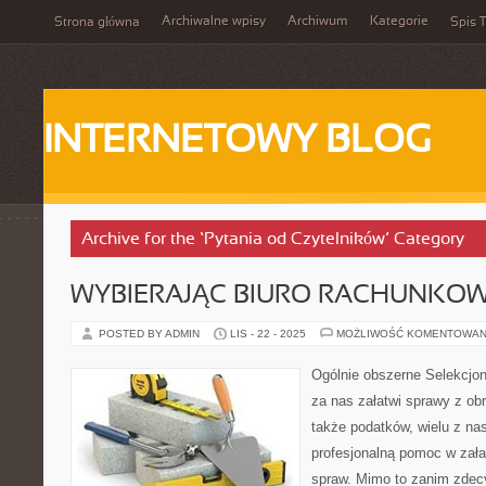
Archiwalne wpisy
Archiwum
Kategorie
Strona główna
Spis T
INTERNETOWY BLOG
Archive for the ‘Pytania od Czytelników’ Category
WYBIERAJĄC BIURO RACHUNKO
POSTED BY ADMIN
LIS - 22 - 2025
MOŻLIWOŚĆ KOMENTOWAN
Ogólnie obszerne Selekcjon
za nas załatwi sprawy z ob
także podatków, wielu z na
profesjonalną pomoc w zał
spraw. Mimo to zanim zdec