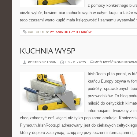
z pomocy konkretnego biur
ciężki wybór, bowiem biur rachunkowych w całym kraju, a także 
tego czasami warto kupić mała księgowość i samemu wystawiać fa
CATEGORIES:
PYTANIA OD CZYTELNIKÓW
KUCHNIA WYSP
POSTED BY ADMIN
LIS - 11 - 2025
MOŻLIWOŚĆ KOMENTOWAN
IrishRoots.pl to portal, w 
krańcu Europy ożywa w for
podróży, sprawdzonych tipó
przewodników. To blog podró
miłość do celtyckich klima
informacjami, tworzony z m
chcą zobaczyć coś więcej niż tylko popularne atrakcje. Konieczn
Plymouth.IrishRoots.pl adresowany jest do ciekawych celtyckiego 
którzy dopiero zaczynają, czują się przytłoczeni informacjami i [