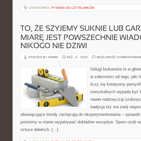
CATEGORIES:
PYTANIA OD CZYTELNIKÓW
TO, ŻE SZYJEMY SUKNIE LUB GA
MIARĘ JEST POWSZECHNIE WIA
NIKOGO NIE DZIWI
POSTED BY ADMIN
PAŹ - 6 - 2025
MOŻLIWOŚĆ KOMENTOWAN
Usługi brukarskie to w głów
w zależności od tego, jaki 
liczy się kreatywny pomysł!
mieszkalnych wypada być b
nawet nadzwyczaj szalonyc
tradycja też ma swój nieprz
obowiązujące trendy zachęcają do eksperymentowania – sprawdź s
jesteśmy w stanie wypatrywać dokładnie wszędzie. Sporo osób wzo
sztuce dalekich, […]