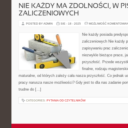
NIE KAŻDY MA ZDOLNOŚCI, W P
ZALICZENIOWYCH
POSTED BY ADMIN
SIE - 18 - 2025
MOŻLIWOŚĆ KOMENTOWA
Nie każdy posiada predyspo
zaliczeniowych Nie każdy 
zapisywaniu prac zaliczeni
niezwykle bieżące prace, j
przyszłość. Przede wszystk
finalne, rodzaju magisterski
maturalne, od których zależy cała nasza przyszłość. Co jednak uc
pracy narusza nasze możliwości? Gdy jest to dla nas zadanie pon
trudne do […]
CATEGORIES:
PYTANIA OD CZYTELNIKÓW