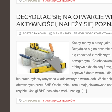
CATEGORIES:
PYTANIA OD CZYTELNIKÓW
DECYDUJĄC SIĘ NA OTWARCIE W
AKTYWNOŚCI, NALEŻY SIĘ POZN
POSTED BY ADMIN
SIE - 27 - 2025
MOŻLIWOŚĆ KOMENTOWA
Każdy marzy o pracy, jaka
Decydując się na otwarcie o
się zapoznać z rozlicznymi
powiązanymi. Chlebodawca j
efektywnie działającą firm
zapewnić dobre warunki dl
ich praca była wykonywana w adekwatnych warunkach. Wiele chl
oferowanych przez BHP Opole, dzięki temu mają obwarowane usł
rządzie. Usługi BHP posiadają wielki zasięg. […]
CATEGORIES:
PYTANIA OD CZYTELNIKÓW