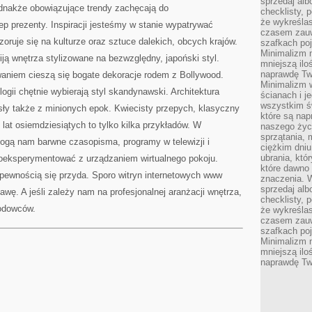
sprzedaj alb
NIKOGO
ednakże obowiązujące trendy zachęcają do
NIE
checklisty, 
DZIWI
że wykreślas
p prezenty. Inspiracji jesteśmy w stanie wypatrywać
czasem zauw
oruje się na kulturze oraz sztuce dalekich, obcych krajów.
szafkach poj
Minimalizm n
iją wnętrza stylizowane na bezwzględny, japoński styl.
mniejszą ilo
naprawdę Tw
aniem cieszą się bogate dekoracje rodem z Bollywood.
Minimalizm 
logii chętnie wybierają styl skandynawski. Architektura
ścianach i j
wszystkim ś
ysły także z minionych epok. Kwiecisty przepych, klasyczny
które są nap
z lat osiemdziesiątych to tylko kilka przykładów. W
naszego życ
sprzątania, 
gą nam barwne czasopisma, programy w telewizji i
ciężkim dniu
ubrania, któ
oeksperymentować z urządzaniem wirtualnego pokoju.
które dawno 
pewnością się przyda. Sporo witryn internetowych www
znaczenia. W
sprzedaj alb
awę. A jeśli zależy nam na profesjonalnej aranżacji wnętrza,
checklisty, 
odowców.
że wykreślas
czasem zauw
szafkach poj
Minimalizm n
mniejszą ilo
naprawdę Tw