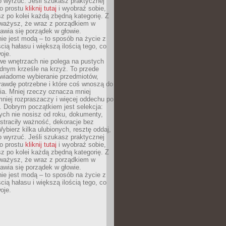
o wyrzuć. Jeśli szukasz praktycznej
po prostu
kliknij tutaj
i wyobraź sobie,
z po kolei każdą zbędną kategorię. Z
ażysz, że wraz z porządkiem w
awia się porządek w głowie.
ie jest modą – to sposób na życie z
ścią hałasu i większą ilością tego, co
oje.
we wnętrzach nie polega na pustych
ednym krześle na krzyż. To przede
wiadome wybieranie przedmiotów,
rawdę potrzebne i które coś wnoszą do
ia. Mniej rzeczy oznacza mniej
mniej rozpraszaczy i więcej oddechu po
. Dobrym początkiem jest selekcja:
rych nie nosisz od roku, dokumenty,
straciły ważność, dekoracje bez
ybierz kilka ulubionych, resztę oddaj,
o wyrzuć. Jeśli szukasz praktycznej
po prostu
kliknij tutaj
i wyobraź sobie,
z po kolei każdą zbędną kategorię. Z
ażysz, że wraz z porządkiem w
awia się porządek w głowie.
ie jest modą – to sposób na życie z
ścią hałasu i większą ilością tego, co
oje.