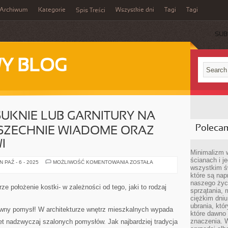
Archiwum
Kategorie
Wszystkie dni
Tagi
Tagi
Spis Treści
SUB
Y BLOG
SUKNIE LUB GARNITURY NA
Poleca
WSZECHNIE WIADOME ORAZ
I
Minimalizm 
ścianach i j
TO,
 PAŹ - 6 - 2025
MOŻLIWOŚĆ KOMENTOWANIA
ZOSTAŁA
wszystkim ś
ŻE
SZYJEMY
które są nap
SUKNIE
naszego życ
LUB
ze położenie kostki- w zależności od tego, jaki to rodzaj
GARNITURY
sprzątania, 
NA
ciężkim dniu
MIARĘ
ubrania, któ
JEST
ywny pomysł! W architekturze wnętrz mieszkalnych wypada
POWSZECHNIE
które dawno 
WIADOME
znaczenia. W
et nadzwyczaj szalonych pomysłów. Jak najbardziej tradycja
ORAZ