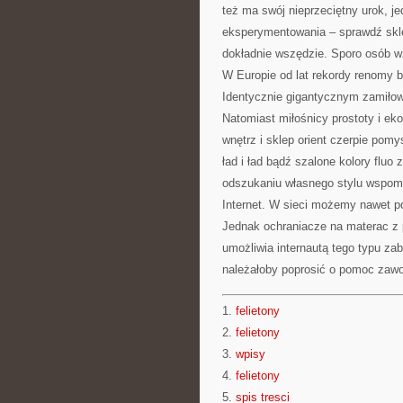
też ma swój nieprzeciętny urok, j
eksperymentowania – sprawdź skle
dokładnie wszędzie. Sporo osób wz
W Europie od lat rekordy renomy b
Identycznie gigantycznym zamiłow
Natomiast miłośnicy prostoty i eko
wnętrz i sklep orient czerpie pom
ład i ład bądź szalone kolory fluo 
odszukaniu własnego stylu wspomo
Internet. W sieci możemy nawet p
Jednak ochraniacze na materac z 
umożliwia internautą tego typu zab
należałoby poprosić o pomoc zaw
1.
felietony
2.
felietony
3.
wpisy
4.
felietony
5.
spis tresci