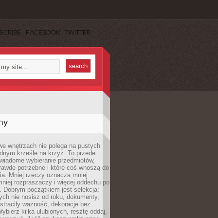
SCRIBE
FACEBOOK
TWITTER
my
we wnętrzach nie polega na pustych
ednym krześle na krzyż. To przede
wiadome wybieranie przedmiotów,
rawdę potrzebne i które coś wnoszą do
ia. Mniej rzeczy oznacza mniej
mniej rozpraszaczy i więcej oddechu po
. Dobrym początkiem jest selekcja:
rych nie nosisz od roku, dokumenty,
straciły ważność, dekoracje bez
ybierz kilka ulubionych, resztę oddaj,