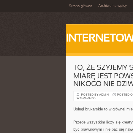
Archiwalne wpisy
Strona główna
INTERNETOW
TO, ŻE SZYJEMY 
MIARĘ JEST PO
NIKOGO NIE DZIW
POSTED BY ADMIN
POSTED ON
WYŁĄCZONA
Usługi brukarskie to w głównej mier
Przede wszystkim liczy się kreat
być brawurowym i nie bać się naw