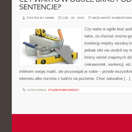
CZY WARTO W OGÓLE BRAĆ PO
SENTENCJE?
POSTED BY ADMIN
CZE - 30 - 2025
MOŻLIWOŚĆ KOMENTOWA
Czy warto w ogóle brać po
takie, że chociaż można g
korelację między wysoką int
jednak nikt nie urodził się 
którzy wśród znajomych dzi
ciekawostek, sentencji, etc.
mlekiem swojej matki, ale przyswajali je sobie – przede wszystkim
internetu albo rozmów z ludźmi na poziomie. Choć naturalnie […]
CATEGORIES:
STUDENTWPODROZY