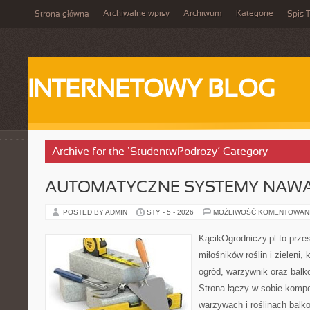
Archiwalne wpisy
Archiwum
Kategorie
Strona główna
Spis T
INTERNETOWY BLOG
Archive for the ‘StudentwPodrozy’ Category
AUTOMATYCZNE SYSTEMY NAWA
POSTED BY ADMIN
STY - 5 - 2026
MOŻLIWOŚĆ KOMENTOWAN
KącikOgrodniczy.pl to prze
miłośników roślin i zieleni
ogród, warzywnik oraz balk
Strona łączy w sobie komp
warzywach i roślinach balk