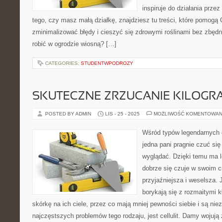
inspiruje do działania przez
tego, czy masz małą działkę, znajdziesz tu treści, które pomogą 
zminimalizować błędy i cieszyć się zdrowymi roślinami bez zbęd
robić w ogrodzie wiosną? […]
CATEGORIES:
STUDENTWPODROZY
SKUTECZNE ZRZUCANIE KILOG
POSTED BY ADMIN
LIS - 25 - 2025
MOŻLIWOŚĆ KOMENTOWAN
Wśród typów legendarnych d
jedna pani pragnie czuć si
wyglądać. Dzięki temu ma 
dobrze się czuje w swoim ci
przyjaźniejsza i weselsza.
borykają się z rozmaitymi k
skórkę na ich ciele, przez co mają mniej pewności siebie i są ni
najczęstszych problemów tego rodzaju, jest cellulit. Damy wojują