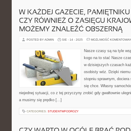
W KAŻDEJ GAZECIE, PAMIĘTNIK
CZY RÓWNIEŻ O ZASIĘGU KRAJ
MOŻEMY ZNALEŹĆ OBSZERNĄ
POSTED BY ADMIN
SIE - 14 - 2025
MOŻLIWOŚĆ KOMENTOWA
Nasze czasy są na tyle ws
kogo na to stać Nasze cza
w dzisiejszych czasach każ
osobisty wóz. Dzięki nie
stopniu sprawnym, dociera 
się chce. Własny samochó
niejednej sytuacji, co z tej przyczyny zrobić gdy gwałtownie ulegn
a musimy się prędko […]
CATEGORIES:
STUDENTWPODROZY