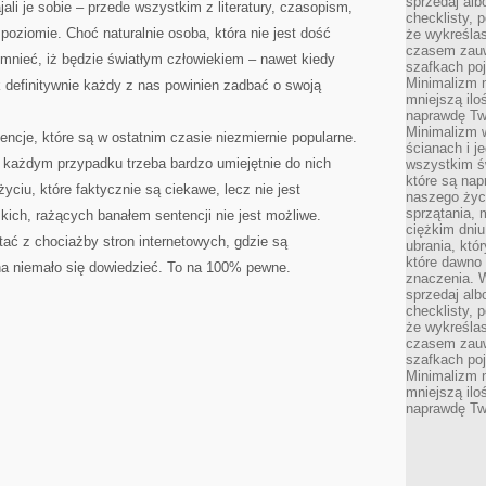
sprzedaj alb
ali je sobie – przede wszystkim z literatury, czasopism,
checklisty, 
poziomie. Choć naturalnie osoba, która nie jest dość
że wykreślas
czasem zauw
omnieć, iż będzie światłym człowiekiem – nawet kiedy
szafkach poj
Minimalizm n
 definitywnie każdy z nas powinien zadbać o swoją
mniejszą ilo
naprawdę Tw
Minimalizm 
cje, które są w ostatnim czasie niezmiernie popularne.
ścianach i j
w każdym przypadku trzeba bardzo umiejętnie do nich
wszystkim ś
które są nap
yciu, które faktycznie są ciekawe, lecz nie jest
naszego życ
sprzątania, 
skich, rażących banałem sentencji nie jest możliwe.
ciężkim dniu
ać z chociażby stron internetowych, gdzie są
ubrania, któ
które dawno 
a niemało się dowiedzieć. To na 100% pewne.
znaczenia. W
sprzedaj alb
checklisty, 
że wykreślas
czasem zauw
szafkach poj
Minimalizm n
mniejszą ilo
naprawdę Tw