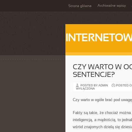
Archiwalne wpisy
Strona główna
INTERNETOW
CZY WARTO W O
SENTENCJE?
POSTED BY ADMIN
POSTED ON
WYŁĄCZONA
Czy warto w ogóle brać pod uwagę
Fakty są takie, że chociaż można
inteligencją, a mądrością, to jedna
wśród znajomych dzielą się dziesią