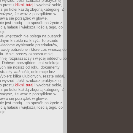
o wyrzuć. Jeśli szukasz praktycznej
po prostu
kliknij tutaj
i wyobraź sobie,
z po kolei każdą zbędną kategorię. Z
ażysz, że wraz z porządkiem w
awia się porządek w głowie.
ie jest modą – to sposób na życie z
ścią hałasu i większą ilością tego, co
oje.
we wnętrzach nie polega na pustych
ednym krześle na krzyż. To przede
wiadome wybieranie przedmiotów,
rawdę potrzebne i które coś wnoszą do
ia. Mniej rzeczy oznacza mniej
mniej rozpraszaczy i więcej oddechu po
. Dobrym początkiem jest selekcja:
rych nie nosisz od roku, dokumenty,
straciły ważność, dekoracje bez
ybierz kilka ulubionych, resztę oddaj,
o wyrzuć. Jeśli szukasz praktycznej
po prostu
kliknij tutaj
i wyobraź sobie,
z po kolei każdą zbędną kategorię. Z
ażysz, że wraz z porządkiem w
awia się porządek w głowie.
ie jest modą – to sposób na życie z
ścią hałasu i większą ilością tego, co
oje.