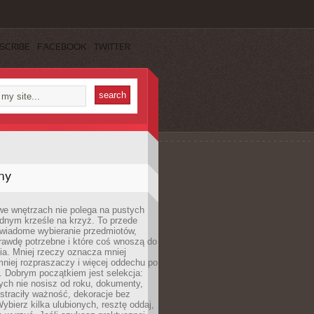
SCRIBE
FACEBOOK
TWITTER
my
we wnętrzach nie polega na pustych
ednym krześle na krzyż. To przede
wiadome wybieranie przedmiotów,
rawdę potrzebne i które coś wnoszą do
ia. Mniej rzeczy oznacza mniej
mniej rozpraszaczy i więcej oddechu po
. Dobrym początkiem jest selekcja:
rych nie nosisz od roku, dokumenty,
straciły ważność, dekoracje bez
ybierz kilka ulubionych, resztę oddaj,