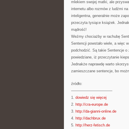
mlekiem swojej matki, ale przyswaj
internetu albo rozmów z ludźmi na 
inteligentna, generalnie może zap
przeczyta tysiące książek. Jednak
mądrość!
Weźmy chociażby w rachubę Senten
Sentencji powstało wiele, a więc 
podchodzić. Są takie Sentencje o ż
powiedziane, iż przeczytanie kiep
Jednakże naprawdę warto skorzyst
zamieszczane sentencje, bo możn
źródło:
———————————
1.
dowiedz się więcej
2.
http://cra-europe.de
3.
http://da-gianni-online.de
4.
http://dachbrux.de
5.
http://herz-fetisch.de