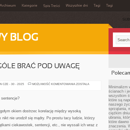
Archiwum
Kategorie
Wszystkie dni
Tagi
Tagi
Spis Treści
SUB
Y BLOG
GÓLE BRAĆ POD UWAGĘ
Poleca
CZY
 CZE - 30 - 2025
MOŻLIWOŚĆ KOMENTOWANIA
ZOSTAŁA
Minimalizm 
WARTO
W
ścianach i j
OGÓLE
wszystkim ś
BRAĆ
 sentencje?
które są nap
POD
UWAGĘ
naszego życ
SENTENCJE?
sprzątania, 
 gołym okiem dostrzec korelację między wysoką
ciężkim dniu
ubrania, któ
k nikt nie urodził się mądry. Po prostu tacy ludzie, którzy
które dawno 
tkami ciekawostek, sentencji, etc., nie wyssali ich wraz z
znaczenia. W