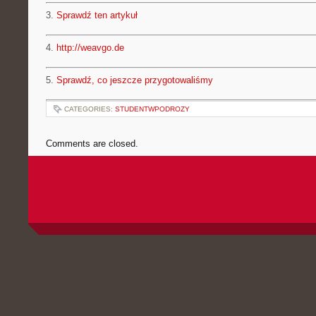
3.
Sprawdź ten artykuł
4.
http://weavgo.de
5.
Sprawdź, co jeszcze przygotowaliśmy
CATEGORIES:
STUDENTWPODROZY
Comments are closed.