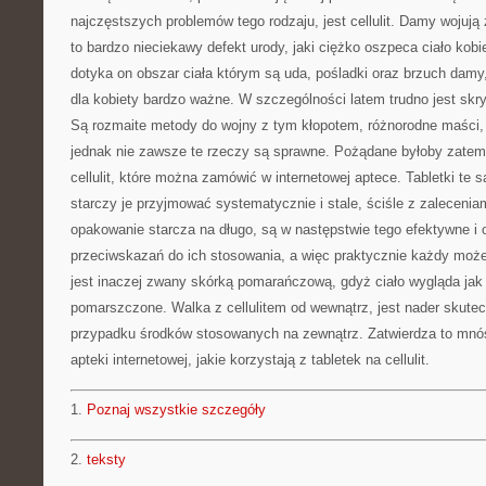
najczęstszych problemów tego rodzaju, jest cellulit. Damy wojują
to bardzo nieciekawy defekt urody, jaki ciężko oszpeca ciało ko
dotyka on obszar ciała którym są uda, pośladki oraz brzuch damy,
dla kobiety bardzo ważne. W szczególności latem trudno jest skryć
Są rozmaite metody do wojny z tym kłopotem, różnorodne maści,
jednak nie zawsze te rzeczy są sprawne. Pożądane byłoby zatem
cellulit, które można zamówić w internetowej aptece. Tabletki te 
starczy je przyjmować systematycznie i stale, ściśle z zalecenia
opakowanie starcza na długo, są w następstwie tego efektywne i 
przeciwskazań do ich stosowania, a więc praktycznie każdy może z
jest inaczej zwany skórką pomarańczową, gdyż ciało wygląda jak 
pomarszczone. Walka z cellulitem od wewnątrz, jest nader skutec
przypadku środków stosowanych na zewnątrz. Zatwierdza to mnó
apteki internetowej, jakie korzystają z tabletek na cellulit.
1.
Poznaj wszystkie szczegóły
2.
teksty