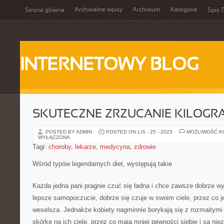
Archiwalne wpisy
Archiwum
Kategorie
Strona główna
Spis T
INTERNETOWY BLOG
SKUTECZNE ZRZUCANIE KILOG
POSTED BY ADMIN
POSTED ON LIS - 25 - 2025
MOŻLIWOŚĆ 
WYŁĄCZONA
Tagi:
choroby
,
lekarze
,
medycyna
,
zdrowie
Wśród typów legendarnych diet, występują takie
Każda jedna pani pragnie czuć się ładna i chce zawsze dobrze w
lepsze samopoczucie, dobrze się czuje w swoim ciele, przez co je
weselsza. Jednakże kobiety nagminnie borykają się z rozmaitymi 
skórkę na ich ciele, przez co mają mniej pewności siebie i są ni