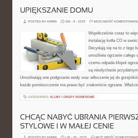
UPIĘKSZANIE DOMU
POSTED BY ADMIN
SIE - 6 - 2025
MOŻLIWOŚĆ KOMENTOWAN
Współcześnie coraz to więce
instalację kotła CO w swoi
Decydują się na to z tego b
umożliwia ogrzanie całego d
czemu odpada kłopot ogrza
są niesłychanie przydatny
Umożliwiają one podgrzanie wody oraz wtłoczenie jej do grzejnikó
każde pomieszczenie ma prawo być znakomicie ogrzane. Właściwe
CATEGORIES:
KLUBY I GRUPY ROWEROWE
CHCĄC NABYĆ UBRANIA PIERWS
STYLOWE I W MAŁEJ CENIE
POSTED BY ADMIN
LIP - 30 - 2025
MOŻLIWOŚĆ KOMENTOWAN