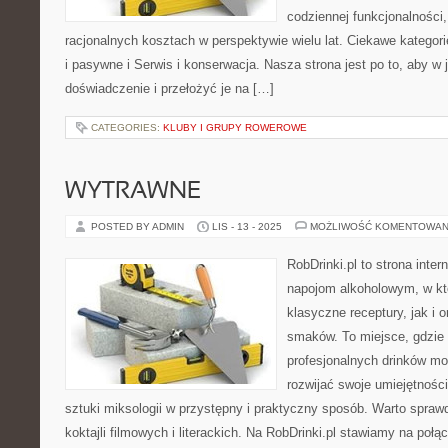
codziennej funkcjonalności
racjonalnych kosztach w perspektywie wielu lat. Ciekawe katego
i pasywne i Serwis i konserwacja. Nasza strona jest po to, aby w
doświadczenie i przełożyć je na […]
CATEGORIES:
KLUBY I GRUPY ROWEROWE
WYTRAWNE
POSTED BY ADMIN
LIS - 13 - 2025
MOŻLIWOŚĆ KOMENTOWAN
RobDrinki.pl to strona inte
napojom alkoholowym, w kt
klasyczne receptury, jak i 
smaków. To miejsce, gdzie
profesjonalnych drinków mo
rozwijać swoje umiejętnośc
sztuki miksologii w przystępny i praktyczny sposób. Warto sprawdz
koktajli filmowych i literackich. Na RobDrinki.pl stawiamy na poł