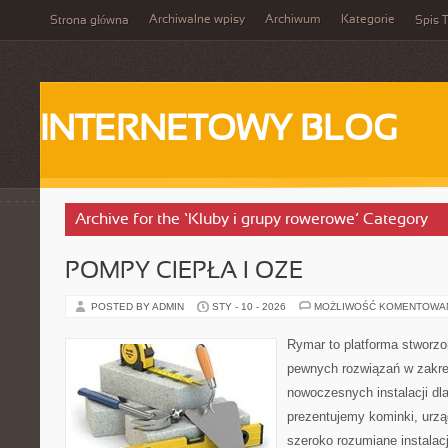
Archiwalne wpisy
Archiwum
Kategorie
Strona główna
Spis T
INTERNETOWY BLOG
Archive for the ‘Kluby i grupy rowerowe’ Category
POMPY CIEPŁA I OZE
POSTED BY ADMIN
STY - 10 - 2026
MOŻLIWOŚĆ KOMENTOWA
Rymar to platforma stworzo
pewnych rozwiązań w zakre
nowoczesnych instalacji dl
prezentujemy kominki, urzą
szeroko rozumiane instalac