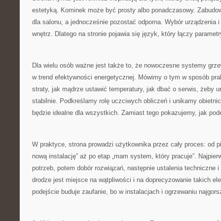
estetyką. Kominek może być prosty albo ponadczasowy. Zabudowa
dla salonu, a jednocześnie pozostać odporna. Wybór urządzenia i 
wnętrz. Dlatego na stronie pojawia się język, który łączy paramet
Dla wielu osób ważne jest także to, że nowoczesne systemy grzew
w trend efektywności energetycznej. Mówimy o tym w sposób pra
straty, jak mądrze ustawić temperatury, jak dbać o serwis, żeby 
stabilnie. Podkreślamy rolę uczciwych obliczeń i unikamy obietnic
będzie idealne dla wszystkich. Zamiast tego pokazujemy, jak po
W praktyce, strona prowadzi użytkownika przez cały proces: od p
nową instalację” aż po etap „mam system, który pracuje”. Najpier
potrzeb, potem dobór rozwiązań, następnie ustalenia techniczne 
drodze jest miejsce na wątpliwości i na doprecyzowanie takich ele
podejście buduje zaufanie, bo w instalacjach i ogrzewaniu najgors