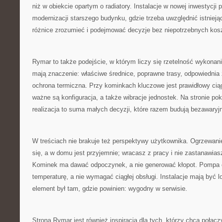
niż w obiekcie opartym o radiatory. Instalacje w nowej inwestycji p
modernizacji starszego budynku, gdzie trzeba uwzględnić istnieją
różnice zrozumieć i podejmować decyzje bez niepotrzebnych kos
Rymar to także podejście, w którym liczy się rzetelność wykonani
mają znaczenie: właściwe średnice, poprawne trasy, odpowiednia
ochrona termiczna. Przy kominkach kluczowe jest prawidłowy cią
ważne są konfiguracja, a także wibracje jednostek. Na stronie po
realizacja to suma małych decyzji, które razem budują bezawaryj
W treściach nie brakuje też perspektywy użytkownika. Ogrzewani
się, a w domu jest przyjemnie; wracasz z pracy i nie zastanawiasz
Kominek ma dawać odpoczynek, a nie generować kłopot. Pompa c
temperaturę, a nie wymagać ciągłej obsługi. Instalacje mają być 
element był tam, gdzie powinien: wygodny w serwisie.
Strona Rymar jest również inspiracją dla tych, którzy chcą połą