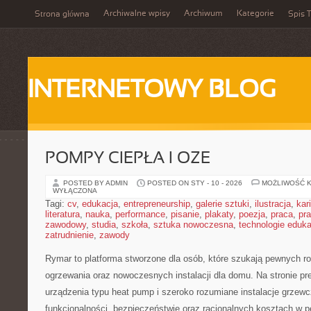
Archiwalne wpisy
Archiwum
Kategorie
Strona główna
Spis T
INTERNETOWY BLOG
POMPY CIEPŁA I OZE
POSTED BY ADMIN
POSTED ON STY - 10 - 2026
MOŻLIWOŚĆ 
WYŁĄCZONA
Tagi:
cv
,
edukacja
,
entrepreneurship
,
galerie sztuki
,
ilustracja
,
kar
literatura
,
nauka
,
performance
,
pisanie
,
plakaty
,
poezja
,
praca
,
pr
zawodowy
,
studia
,
szkoła
,
sztuka nowoczesna
,
technologie eduk
zatrudnienie
,
zawody
Rymar to platforma stworzone dla osób, które szukają pewnych r
ogrzewania oraz nowoczesnych instalacji dla domu. Na stronie pr
urządzenia typu heat pump i szeroko rozumiane instalacje grzew
funkcjonalności, bezpieczeństwie oraz racjonalnych kosztach w pe