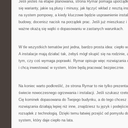
Jeśli jesteś na etapie planowania, strona Rymar pomaga uporząd
się warianty, jakie są plusy i minusy, jak łączyć wkład z resztą ins
na system pompowy, a kiedy kluczowe będzie usprawnienie instalac
budowy, docenisz nacisk na porządek prac. Jeśli już mieszkasz 
ważne okażą się wątki o dopasowaniu w zastanych warunkach.
W tle wszystkich tematów jest jedna, bardzo prosta idea: ciepło
A instalacje mają działać tak, żebyś mógł skupić się na rodzinie,
tym, czy coś wymaga poprawki. Rymar opisuje więc rozwiązania dl
i chcą inwestować w system, które będą pracować bezpiecznie.
Na koniec warto podkreślić, że strona Rymar to nie tylko prezenta
świecie nowoczesnego ogrzewania i instalacji. Jeśli szukasz rzete
Cię kominek dopasowana do Twojego budynku, a do tego chcesz 
rozwiązania działają lepiej niż inne, znajdziesz tu język i podejśc
rozsądek z technologią. Dzięki temu łatwiej przejść od pomysłu do
system, który daje ciepło na lata.