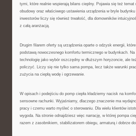
tymi, które realnie wspierają bilans cieplny. Pojawia się też temat
obudowy oraz właściwego ustawienia urządzenia w bryle budynku i
inwestorów liczy się również trwałość, dla domowników intuicyjnoś
z całą aranżacją.
Drugim filarem oferty są urządzenia oparte o odzysk energii, które
podstawą nowoczesnego komfortu termicznego w budynkach. Na 
technologię jako wybór oszczędny w dłuższym horyzoncie, ale też 
policzyć. Liczy się nie tylko sama pompa, lecz także warunki prac
zużycia na ciepłą wodę i ogrzewanie.
W opisach i podejściu do pomp ciepła kładziemy nacisk na komfor
sensowne rachunki. Wyjaśniamy, dlaczego znaczenie ma wydajno
pracy i czemu warto myśleć o sterowaniu. Dla wielu klientów istot
wygoda. Na stronie odnajdziesz więc narrację, w której pompa ciep
razem z zasobnikiem, stabilizatorem obiegu, armaturą i dobrze do