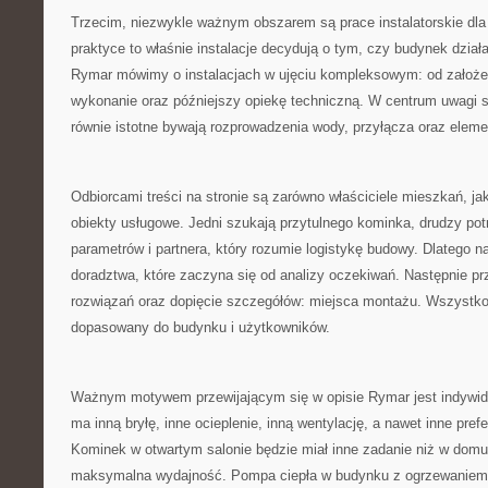
Trzecim, niezwykle ważnym obszarem są prace instalatorskie dl
praktyce to właśnie instalacje decydują o tym, czy budynek dzia
Rymar mówimy o instalacjach w ujęciu kompleksowym: od założeń
wykonanie oraz późniejszy opiekę techniczną. W centrum uwagi 
równie istotne bywają rozprowadzenia wody, przyłącza oraz eleme
Odbiorcami treści na stronie są zarówno właściciele mieszkań, jak
obiekty usługowe. Jedni szukają przytulnego kominka, drudzy po
parametrów i partnera, który rozumie logistykę budowy. Dlatego n
doradztwa, które zaczyna się od analizy oczekiwań. Następnie p
rozwiązań oraz dopięcie szczegółów: miejsca montażu. Wszystko 
dopasowany do budynku i użytkowników.
Ważnym motywem przewijającym się w opisie Rymar jest indywid
ma inną bryłę, inne ocieplenie, inną wentylację, a nawet inne pre
Kominek w otwartym salonie będzie miał inne zadanie niż w domu,
maksymalna wydajność. Pompa ciepła w budynku z ogrzewaniem 