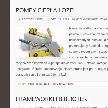
POMPY CIEPŁA I OZE
POSTED BY ADMIN
STY - 10 - 2026
MOŻLIWOŚĆ KOMENTOWA
Rymar to platforma stworzo
pewnych rozwiązań w zakre
nowoczesnych instalacji dl
prezentujemy kominki, urzą
szeroko rozumiane instalac
codziennej funkcjonalności
racjonalnych kosztach w perspektywie wielu lat. Ciekawe katego
i pasywne i Serwis i konserwacja. Nasza strona jest po to, aby w
doświadczenie i przełożyć je na […]
CATEGORIES:
KLUBY I GRUPY ROWEROWE
FRAMEWORKI I BIBLIOTEKI
POSTED BY ADMIN
STY - 10 - 2026
MOŻLIWOŚĆ KOMENTOWA