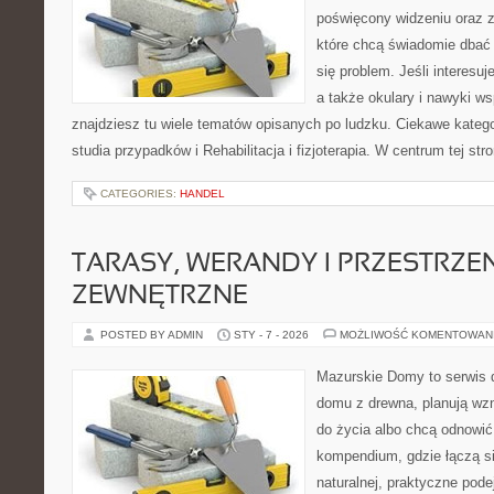
poświęcony widzeniu oraz z
które chcą świadomie dbać 
się problem. Jeśli interesuj
a także okulary i nawyki ws
znajdziesz tu wiele tematów opisanych po ludzku. Ciekawe kategor
studia przypadków i Rehabilitacja i fizjoterapia. W centrum tej str
CATEGORIES:
HANDEL
TARASY, WERANDY I PRZESTRZEN
ZEWNĘTRZNE
POSTED BY ADMIN
STY - 7 - 2026
MOŻLIWOŚĆ KOMENTOWAN
Mazurskie Domy to serwis d
domu z drewna, planują wz
do życia albo chcą odnowić 
kompendium, gdzie łączą si
naturalnej, praktyczne pode