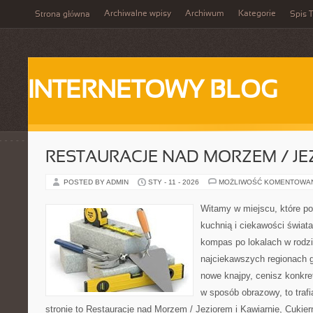
Archiwalne wpisy
Archiwum
Kategorie
Strona główna
Spis T
INTERNETOWY BLOG
RESTAURACJE NAD MORZEM / JE
POSTED BY ADMIN
STY - 11 - 2026
MOŻLIWOŚĆ KOMENTOWA
Witamy w miejscu, które p
kuchnią i ciekawości świata
kompas po lokalach w rodz
najciekawszych regionach g
nowe knajpy, cenisz konkre
w sposób obrazowy, to trafi
stronie to Restauracje nad Morzem / Jeziorem i Kawiarnie, Cukierni