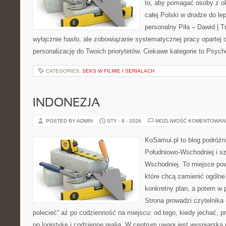
to, aby pomagać osoby z oko
całej Polski w drodze do lep
personalny Piła – Dawid | Tre
wyłącznie hasło, ale zobowiązanie systematycznej pracy opartej o 
personalizację do Twoich priorytetów. Ciekawe kategorie to Psycho
CATEGORIES:
SEKS W FILMIE I SERIALACH
INDONEZJA
POSTED BY ADMIN
STY - 8 - 2026
MOŻLIWOŚĆ KOMENTOWAN
KoSamui.pl to blog podróżni
Południowo-Wschodniej i sz
Wschodniej. To miejsce po
które chcą zamienić ogólne
konkretny plan, a potem w 
Strona prowadzi czytelnika
polecieć” aż po codzienność na miejscu: od tego, kiedy jechać, pr
po logistykę i codzienne realia. W centrum uwagi jest wyspiarska