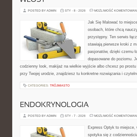
WŁOSY
POSTED BY ADMIN
STY - 8 - 2026
MOŻLIWOŚĆ KOMENTOWAN
Jak Się Malować to miejsc
osobach, które chcą naucz
przystępny. Ten serwis łącz
stawiają pierwsze kroki z m
pasjonatów, dzięki czemu ła
dopasowane do poziomu. Jeś
codzienny look, makijaż na wielkie wyjście albo chcesz po prostu 
przy Twojej urodzie, znajdziesz tu konkretne rozwiązania i czytel
CATEGORIES:
TRÓJMIASTO
ENDOKRYNOLOGIA
POSTED BY ADMIN
STY - 7 - 2026
MOŻLIWOŚĆ KOMENTOWAN
Express Optyk to miejsce,
spotyka się z codzienności