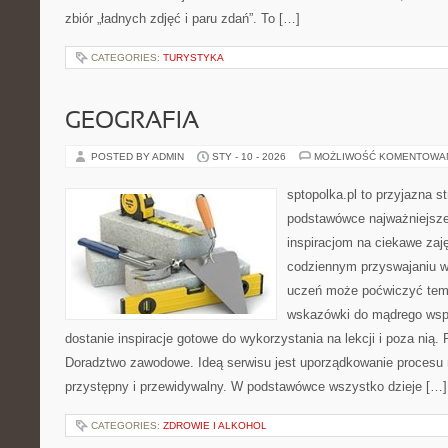
zbiór „ładnych zdjęć i paru zdań”. To […]
CATEGORIES:
TURYSTYKA
GEOGRAFIA
POSTED BY ADMIN
STY - 10 - 2026
MOŻLIWOŚĆ KOMENTOWA
sptopolka.pl to przyjazna 
podstawówce najważniejsze
inspiracjom na ciekawe zaj
codziennym przyswajaniu w
uczeń może poćwiczyć tema
wskazówki do mądrego wspi
dostanie inspiracje gotowe do wykorzystania na lekcji i poza nią. 
Doradztwo zawodowe. Ideą serwisu jest uporządkowanie procesu n
przystępny i przewidywalny. W podstawówce wszystko dzieje […]
CATEGORIES:
ZDROWIE I ALKOHOL