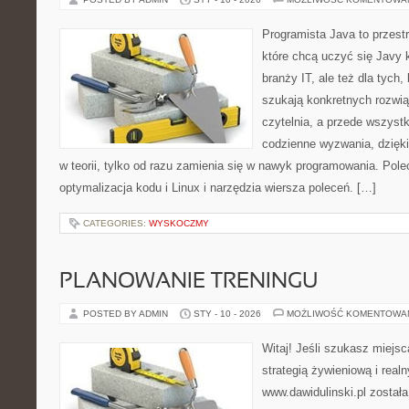
Programista Java to przest
które chcą uczyć się Javy k
branży IT, ale też dla tych, 
szukają konkretnych rozwią
czytelnia, a przede wszyst
codzienne wyzwania, dzięki
w teorii, tylko od razu zamienia się w nawyk programowania. Po
optymalizacja kodu i Linux i narzędzia wiersza poleceń. […]
CATEGORIES:
WYSKOCZMY
PLANOWANIE TRENINGU
POSTED BY ADMIN
STY - 10 - 2026
MOŻLIWOŚĆ KOMENTOWA
Witaj! Jeśli szukasz miejsc
strategią żywieniową i real
www.dawidulinski.pl został