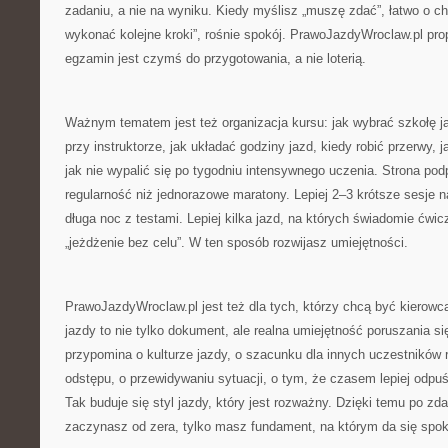
zadaniu, a nie na wyniku. Kiedy myślisz „muszę zdać”, łatwo o 
wykonać kolejne kroki”, rośnie spokój. PrawoJazdyWroclaw.pl pro
egzamin jest czymś do przygotowania, a nie loterią.
Ważnym tematem jest też organizacja kursu: jak wybrać szkołę j
przy instruktorze, jak układać godziny jazd, kiedy robić przerwy, j
jak nie wypalić się po tygodniu intensywnego uczenia. Strona podp
regularność niż jednorazowe maratony. Lepiej 2–3 krótsze sesje n
długa noc z testami. Lepiej kilka jazd, na których świadomie ćwi
„jeżdżenie bez celu”. W ten sposób rozwijasz umiejętności.
PrawoJazdyWroclaw.pl jest też dla tych, którzy chcą być kiero
jazdy to nie tylko dokument, ale realna umiejętność poruszania si
przypomina o kulturze jazdy, o szacunku dla innych uczestników
odstępu, o przewidywaniu sytuacji, o tym, że czasem lepiej odpuś
Tak buduje się styl jazdy, który jest rozważny. Dzięki temu po z
zaczynasz od zera, tylko masz fundament, na którym da się spoko