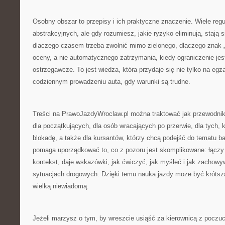
Osobny obszar to przepisy i ich praktyczne znaczenie. Wiele reg
abstrakcyjnych, ale gdy rozumiesz, jakie ryzyko eliminują, stają s
dlaczego czasem trzeba zwolnić mimo zielonego, dlaczego znak 
oceny, a nie automatycznego zatrzymania, kiedy ograniczenie jest
ostrzegawcze. To jest wiedza, która przydaje się nie tylko na egz
codziennym prowadzeniu auta, gdy warunki są trudne.
Treści na PrawoJazdyWroclaw.pl można traktować jak przewodnik
dla początkujących, dla osób wracających po przerwie, dla tych,
blokadę, a także dla kursantów, którzy chcą podejść do tematu bar
pomaga uporządkować to, co z pozoru jest skomplikowane: łączy 
kontekst, daje wskazówki, jak ćwiczyć, jak myśleć i jak zachow
sytuacjach drogowych. Dzięki temu nauka jazdy może być krótsz
wielką niewiadomą.
Jeżeli marzysz o tym, by wreszcie usiąść za kierownicą z poczuc