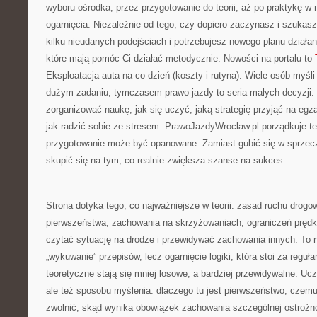
wyboru ośrodka, przez przygotowanie do teorii, aż po praktykę w 
ogarnięcia. Niezależnie od tego, czy dopiero zaczynasz i szukasz
kilku nieudanych podejściach i potrzebujesz nowego planu działan
które mają pomóc Ci działać metodycznie. Nowości na portalu to
Eksploatacja auta na co dzień (koszty i rutyna). Wiele osób myśli
dużym zadaniu, tymczasem prawo jazdy to seria małych decyzji: 
zorganizować naukę, jak się uczyć, jaką strategię przyjąć na eg
jak radzić sobie ze stresem. PrawoJazdyWroclaw.pl porządkuje te
przygotowanie może być opanowane. Zamiast gubić się w sprze
skupić się na tym, co realnie zwiększa szanse na sukces.
Strona dotyka tego, co najważniejsze w teorii: zasad ruchu drog
pierwszeństwa, zachowania na skrzyżowaniach, ograniczeń prędko
czytać sytuację na drodze i przewidywać zachowania innych. To n
„wykuwanie” przepisów, lecz ogarnięcie logiki, która stoi za reguł
teoretyczne stają się mniej losowe, a bardziej przewidywalne. Ucz
ale też sposobu myślenia: dlaczego tu jest pierwszeństwo, czem
zwolnić, skąd wynika obowiązek zachowania szczególnej ostrożn