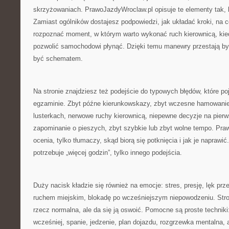
skrzyżowaniach. PrawoJazdyWroclaw.pl opisuje te elementy tak, 
Zamiast ogólników dostajesz podpowiedzi, jak układać kroki, na 
rozpoznać moment, w którym warto wykonać ruch kierownicą, ki
pozwolić samochodowi płynąć. Dzięki temu manewry przestają by
być schematem.
Na stronie znajdziesz też podejście do typowych błędów, które poj
egzaminie. Zbyt późne kierunkowskazy, zbyt wczesne hamowanie,
lusterkach, nerwowe ruchy kierownicą, niepewne decyzje na pier
zapominanie o pieszych, zbyt szybkie lub zbyt wolne tempo. Pra
ocenia, tylko tłumaczy, skąd biorą się potknięcia i jak je naprawić
potrzebuje „więcej godzin”, tylko innego podejścia.
Duży nacisk kładzie się również na emocje: stres, presję, lęk pr
ruchem miejskim, blokadę po wcześniejszym niepowodzeniu. Stro
rzecz normalna, ale da się ją oswoić. Pomocne są proste techniki
wcześniej, spanie, jedzenie, plan dojazdu, rozgrzewka mentalna, 