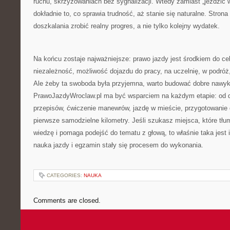
ruchu, skrzyżowaniach bez sygnalizacji. Wtedy zamiast „jeździć
dokładnie to, co sprawia trudność, aż stanie się naturalne. Strona
doszkalania zrobić realny progres, a nie tylko kolejny wydatek.
Na końcu zostaje najważniejsze: prawo jazdy jest środkiem do ce
niezależność, możliwość dojazdu do pracy, na uczelnię, w podróż,
Ale żeby ta swoboda była przyjemna, warto budować dobre nawyki
PrawoJazdyWroclaw.pl ma być wsparciem na każdym etapie: od de
przepisów, ćwiczenie manewrów, jazdę w mieście, przygotowanie
pierwsze samodzielne kilometry. Jeśli szukasz miejsca, które tł
wiedzę i pomaga podejść do tematu z głową, to właśnie taka jest i
nauka jazdy i egzamin stały się procesem do wykonania.
CATEGORIES:
NAUKA
Comments are closed.