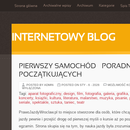
Archiwalne wpisy
Archiwum
Kategorie
Strona główna
Spis T
INTERNETOWY BLOG
PIERWSZY SAMOCHÓD – PORADN
POCZĄTKUJĄCYCH
POSTED BY ADMIN
POSTED ON STY - 6 - 2026
MOŻLIWOŚĆ K
WYŁĄCZONA
Tagi:
aparat fotograficzny
,
design
,
film
,
fotografia
,
galeria
,
grafika
koncerty
,
książki
,
kultura
,
literatura
,
malarstwo
,
muzyka
,
pisanie
,
seriale
,
spektakle
,
sztuka
,
taniec
,
teatr
PrawoJazdyWroclaw.pl to miejsce stworzone dla osób, które chcą
jazdy pewnie i przejść drogę od pierwszej myśli o kursie aż po 
egzamin. Strona skupia się na tym, by nauka jazdy była zrozumia