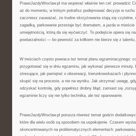
PrawoJazdyWroclaw.pl ma wspierać właśnie ten cel: prowadzić Ci
aż do momentu, w którym potrafisz podejmować decyzje w ruchu 
zaczniesz zauważać, że trudne skrzyżowania stają się czytelne, 
zagadką, parkowanie przestaje być dramatem, a jazda w mieście s
umiejętnością, którą da się wyćwiczyć. To podejście opiera się na 
powtarzalności — bo pewność za kółkiem nie bierze się z talentu,
W treściach często powraca też temat planu egzaminacyjnego: co 
przygotować się w dniu egzaminu, jak wykonać pierwsze minuty, k
stresujące, jak pamiętać o obserwacji, kierunkowskazach i płynno
skupić się na procesie, a nie na wyniku. Jak utrzymać uwagę, gdy
odzyskać kontrolę, gdy popełnisz drobny błąd, zamiast się „rozsy
egzaminie liczy się nie tylko technika, ale też opanowanie.
PrawoJazdyWroclaw.pl porusza również temat godzin dodatkowych
które dla wielu osób są sposobem na uspokojenie. Czasem wystar
skoncentrowanych na problematycznych elementach: parkowaniu, 