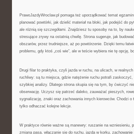
PrawoJazdyWroclaw.pl pomaga też uporządkować temat egzaminu
planować powtórki, jak dzielić materiał na bloki, jak podejść do p
ale różnią się szczegółami. Znajdziesz tu sposoby na to, by nauk
stresujące zrywy na ostatnią chwilę. Strona sugeruje, jak budow
obszarów, przez trudniejsze, aż po powtórzenie. Dzięki temu łatw
problemu, gdy ktoś „coś wie”, ale w teście wybiera nie tę opcję, bo
Drugi filar to praktyka, czyli jazda w ruchu, na ulicach, w realn
ruchliwy: są tu miejsca, gdzie natężenie ruchu potrafi zaskoczy
szybkiej analizy. Dlatego strona skupia się na tym, by ćwiczyć nie
obserwację. Uczysz się patrzeć daleko, zauważać pieszych, rowe
sygnalizację, znaki oraz zachowania innych kierowców. Chodzi o 
tylko odhaczać kolejne lekcje.
W praktyce równie ważne są manewry: ruszanie na wzniesieniu, p
zmiana pasa, włączanie się do ruchu, jazda w korku, zachowanie 