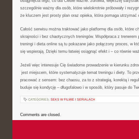
osiągnięcia tego, co dla Ciebie ważne: zdrowia, większej satysfakc
szczególnie ważny dla osób, które wielokrotnie próbowały i rezygn
że kluczem jest prosty plan oraz opieka, która pomaga utrzymać 
Całość serwisu można traktować jako platformę dla osób, które c
skrajności i bez chaotycznych treningów. Współpraca z trenerem 
treningi i dieta online są tu pokazane jako połączony proces, w k
się wspierają. Dzięki temu łatwiej osiągnąć efekt i – co równie w
Jeżeli więc interesuje Cię świadome prowadzenie w kierunku zdro
jest miejscem, które systematyzuje temat treningu i diety. To prz
pracować z sensem: bez chaosu, za to z strategią, korektą i regu
buduje się kondycję – długofalowo i w sposób, który pasuje do Tw
CATEGORIES:
SEKS W FILMIE I SERIALACH
Comments are closed.