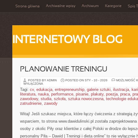
Archiwalne wpisy
Archiwum
Kategorie
Strona główna
Spis T
INTERNETOWY BLOG
PLANOWANIE TRENINGU
POSTED BY ADMIN
POSTED ON STY - 10 - 2026
MOŻLIWOŚĆ 
WYŁĄCZONA
Tagi:
cv
,
edukacja
,
entrepreneurship
,
galerie sztuki
,
ilustracja
,
kar
literatura
,
nauka
,
performance
,
pisanie
,
plakaty
,
poezja
,
praca
,
pr
zawodowy
,
studia
,
szkoła
,
sztuka nowoczesna
,
technologie eduk
zatrudnienie
,
zawody
Witaj! Jeśli szukasz miejsca, które łączy ćwiczenia z strategią ż
wsparciem, to strona www.dawidulinski.pl została zaprojektowana
osoby z okolic Piły oraz klientów z całej Polski w drodze do lepsz
personalny Piła – Dawid | Treningi i dieta online” to nie wyłącznie