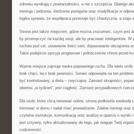
zdrowiu wynikają z powtarzalności, a nie z szczęścia. Dlatego a
treningu i jedzenia, śledzenie postępów oraz modyfikacje w odp
logika sprawia, że współpraca przestaje być chaotyczna, a staje 
Strona jest także miejscem, gdzie można zrozumieć, czym jest dob
by przemęczyć na każdej sesji, ale by pracować inteligentnie. W
ruchów pod cel, ustawienie ilości serii, dopasowanie obciążenia or
Takie podejście sprzyja progresowi i jednocześnie chroni przed ko
Ważne miejsce zajmuje nauka poprawnego ruchu. Dla wielu osób n
brak chęci, lecz brak pewności. Serwis odpowiada na ten problem
być kontrolowany, a dieta – zwyczajna. Zamiast skrajności, pojaw
obietnic „w tydzień”, jest ciągłość. Zamiast przypadkowych ćwicze
Dla osób, które chcą trenować online, strona podkreśla swobodę 
trenować w domu i nadal mieć prowadzenie. Zdalne treningi oraz d
czytelne instrukcje, komunikację oraz analizę w oparciu o wyniki i
jest sztywny, tylko aktualizowany do tego, jak reaguje Twój organ
codzienność.