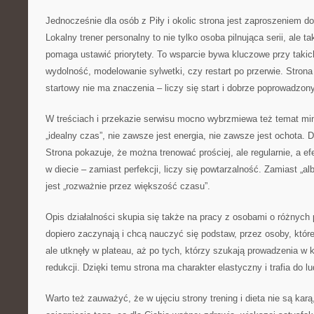
Jednocześnie dla osób z Piły i okolic strona jest zaproszeniem d
Lokalny trener personalny to nie tylko osoba pilnująca serii, ale t
pomaga ustawić priorytety. To wsparcie bywa kluczowe przy takic
wydolność, modelowanie sylwetki, czy restart po przerwie. Strona
startowy nie ma znaczenia – liczy się start i dobrze poprowadzon
W treściach i przekazie serwisu mocno wybrzmiewa też temat min
„idealny czas”, nie zawsze jest energia, nie zawsze jest ochota. 
Strona pokazuje, że można trenować prościej, ale regularnie, a ef
w diecie – zamiast perfekcji, liczy się powtarzalność. Zamiast „al
jest „rozważnie przez większość czasu”.
Opis działalności skupia się także na pracy z osobami o różnych 
dopiero zaczynają i chcą nauczyć się podstaw, przez osoby, któr
ale utknęły w plateau, aż po tych, którzy szukają prowadzenia w 
redukcji. Dzięki temu strona ma charakter elastyczny i trafia do l
Warto też zauważyć, że w ujęciu strony trening i dieta nie są kar