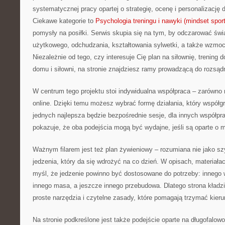
systematycznej pracy opartej o strategię, ocenę i personalizację 
Ciekawe kategorie to
Psychologia treningu i nawyki (mindset spor
pomysły na posiłki. Serwis skupia się na tym, by odczarować św
użytkowego, odchudzania, kształtowania sylwetki, a także wzmoc
Niezależnie od tego, czy interesuje Cię plan na siłownię, trening
domu i siłowni, na stronie znajdziesz ramy prowadzącą do rozsąd
W centrum tego projektu stoi indywidualna współpraca – zarówno n
online. Dzięki temu możesz wybrać formę działania, który współg
jednych najlepsza będzie bezpośrednie sesje, dla innych współpra
pokazuje, że oba podejścia mogą być wydajne, jeśli są oparte o 
Ważnym filarem jest też plan żywieniowy – rozumiana nie jako sz
jedzenia, który da się wdrożyć na co dzień. W opisach, materiałac
myśl, że jedzenie powinno być dostosowane do potrzeby: innego
innego masa, a jeszcze innego przebudowa. Dlatego strona kładz
proste narzędzia i czytelne zasady, które pomagają trzymać kieru
Na stronie podkreślone jest także podejście oparte na długofalowo