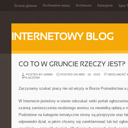
Archiwalne wpisy
Archiwum
Kategorie
Strona główna
Spis T
INTERNETOWY BLOG
CO TO W GRUNCIE RZECZY JEST?
POSTED BY ADMIN
POSTED ON WRZ - 16 - 2025
MOŻLIWOŚĆ 
WYŁĄCZONA
Zaczynamy szukać pracy nie od wizyty w Biurze Pośrednictwa a 
W Internecie jesteśmy w stanie odszukać setki portali ogłoszen
szansę zamieszczenia osobistego anonsu za niewielką opłatą a ni
Podzielone na kategorie tematyczne strony są przejrzyste oraz ła
odpowiedni dział, w jakim chcemy się zareklamować lub też ogło