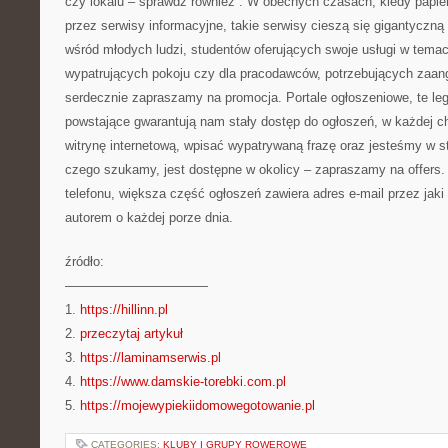
czy lokalu – sprawdź również . W obecnych czasach, kiedy papie
przez serwisy informacyjne, takie serwisy cieszą się gigantyczną
wśród młodych ludzi, studentów oferujących swoje usługi w tema
wypatrujących pokoju czy dla pracodawców, potrzebujących zaa
serdecznie zapraszamy na promocja. Portale ogłoszeniowe, te leg
powstające gwarantują nam stały dostęp do ogłoszeń, w każdej c
witrynę internetową, wpisać wypatrywaną frazę oraz jesteśmy w 
czego szukamy, jest dostępne w okolicy – zapraszamy na offers.
telefonu, większa część ogłoszeń zawiera adres e-mail przez ja
autorem o każdej porze dnia.
źródło:
———————————
1.
https://hillinn.pl
2.
przeczytaj artykuł
3.
https://laminamserwis.pl
4.
https://www.damskie-torebki.com.pl
5.
https://mojewypiekiidomowegotowanie.pl
CATEGORIES:
KLUBY I GRUPY ROWEROWE