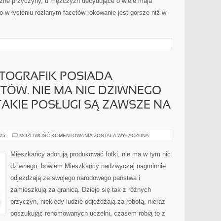
óżne przyczyny, u mężczyzn decydujące o wiele maja
 w łysieniu rozlanym facetów rokowanie jest gorsze niż w
TOGRAFIK POSIADA
ÓW. NIE MA NIC DZIWNEGO
TAKIE POSŁUGI SĄ ZAWSZE NA
KAŻDY
025
MOŻLIWOŚĆ KOMENTOWANIA
ZOSTAŁA WYŁĄCZONA
JEDEN
FOTOGRAFIK
POSIADA
Mieszkańcy adorują produkować fotki, nie ma w tym nic
MNÓSTWO
KLIENTÓW.
dziwnego, bowiem Mieszkańcy nadzwyczaj nagminnie
NIE
MA
odjeżdżają ze swojego narodowego państwa i
NIC
DZIWNEGO
zamieszkują za granicą. Dzieje się tak z różnych
W
TYM,
JAKO
przyczyn, niekiedy ludzie odjeżdżają za robotą, nieraz
ŻE
TAKIE
poszukując renomowanych uczelni, czasem robią to z
POSŁUGI