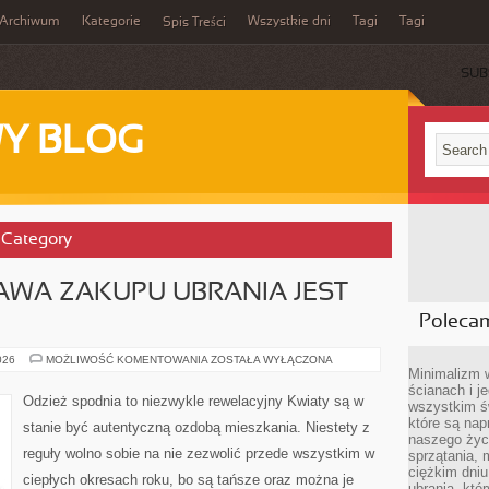
Archiwum
Kategorie
Wszystkie dni
Tagi
Tagi
Spis Treści
SUB
Y BLOG
’ Category
AWA ZAKUPU UBRANIA JEST
Poleca
NIE
026
MOŻLIWOŚĆ KOMENTOWANIA
ZOSTAŁA WYŁĄCZONA
ZAWSZE
Minimalizm 
SPRAWA
ścianach i j
ZAKUPU
Odzież spodnia to niezwykle rewelacyjny Kwiaty są w
wszystkim ś
UBRANIA
JEST
które są nap
stanie być autentyczną ozdobą mieszkania. Niestety z
JASNA.
naszego życ
NIEKIEDY
reguły wolno sobie na nie zezwolić przede wszystkim w
sprzątania, 
ciężkim dniu
ciepłych okresach roku, bo są tańsze oraz można je
ubrania, któ