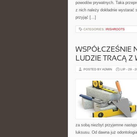
powodów prywatnych. Taka przepro
z nich należy dokładnie wystarać s
przyjąć […]
CATEGORIES:
IRISHROOTS
WSPÓŁCZEŚNIE NI
LUDZIE TRACĄ Z
POSTED BY ADMIN
LIP - 29 - 
za sobą niezbyt przyjemne następ
luksusu. Od dawna już odontologia