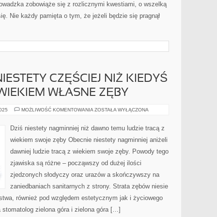
SĄ
wadzka zobowiąże się z rozlicznymi kwestiami, o wszelką
ZAWSZE
NA
ię. Nie każdy pamięta o tym, że jeżeli będzie się pragnął
CZASIE
ESTETY CZĘŚCIEJ NIŻ KIEDYŚ
 WIEKIEM WŁASNE ZĘBY
WSPÓŁCZEŚNIE
2025
MOŻLIWOŚĆ KOMENTOWANIA
ZOSTAŁA WYŁĄCZONA
NIESTETY
CZĘŚCIEJ
NIŻ
Dziś niestety nagminniej niż dawno temu ludzie tracą z
KIEDYŚ
LUDZIE
wiekiem swoje zęby Obecnie niestety nagminniej aniżeli
TRACĄ
Z
dawniej ludzie tracą z wiekiem swoje zęby. Powody tego
WIEKIEM
WŁASNE
zjawiska są różne – począwszy od dużej ilości
ZĘBY
zjedzonych słodyczy oraz urazów a skończywszy na
zaniedbaniach sanitarnych z strony. Strata zębów niesie
stwa, również pod względem estetycznym jak i życiowego
 stomatolog zielona góra i zielona góra […]