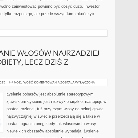
e wolno zainwestować powinno być dosyć dużo. Inwestor
nie tylko rozpocząć, ale przede wszystkim zakończyć
ANIE WŁOSÓW NAJRZADZIEJ
IETY, LECZ DZIŚ Z
DAWNIEJ
2025
MOŻLIWOŚĆ KOMENTOWANIA
ZOSTAŁA WYŁĄCZONA
WYPADANIE
WŁOSÓW
NAJRZADZIEJ
Łysienie bobasów jest absolutnie stereotypowym
TRAKTOWAŁO
KOBIETY,
zjawiskiem Łysienie jest niezwykle ciężkie, następuje w
LECZ
DZIŚ
postaci rozlanej, tuż przy czym włosy na pełnej głowie
Z
KŁOPOTEM
najzwyczajniej w świecie przerzedzają się a także w
postaci ograniczonej, kiedy tak właściwie to włosy
niewielkich obszarów absolutnie wypadają. Łysienie