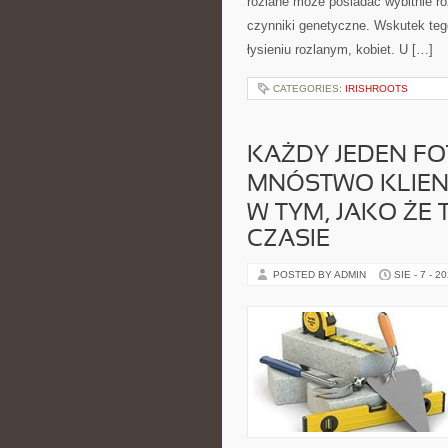
rozlane może posiadać wybitnie r
czynniki genetyczne. Wskutek tego
łysieniu rozlanym, kobiet. U […]
CATEGORIES:
IRISHROOTS
KAŻDY JEDEN FO
MNÓSTWO KLIENT
W TYM, JAKO ŻE 
CZASIE
POSTED BY ADMIN
SIE - 7 - 2