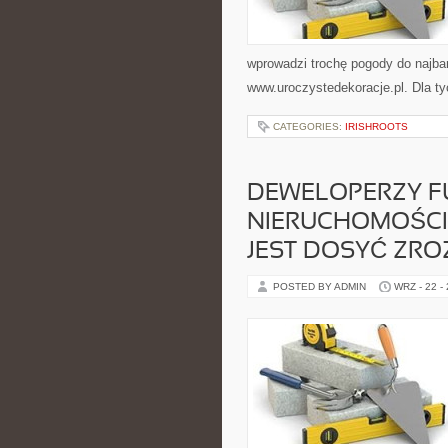
wprowadzi trochę pogody do najba
www.uroczystedekoracje.pl. Dla ty
CATEGORIES:
IRISHROOTS
DEWELOPERZY F
NIERUCHOMOŚCI 
JEST DOSYĆ ZRO
POSTED BY ADMIN
WRZ - 22 -