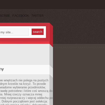
SCRIBE
FACEBOOK
TWITTER
my
we wnętrzach nie polega na pustych
ednym krześle na krzyż. To przede
wiadome wybieranie przedmiotów,
rawdę potrzebne i które coś wnoszą do
ia. Mniej rzeczy oznacza mniej
mniej rozpraszaczy i więcej oddechu po
. Dobrym początkiem jest selekcja:
rych nie nosisz od roku, dokumenty,