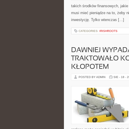
takich środków finansowych, jaki
musi mieć pieniądze na to, żeby 
inwestycję. Tylko wtenczas […]
CATEGORIES:
IRISHROOTS
DAWNIEJ WYPAD
TRAKTOWAŁO KOB
KŁOPOTEM
POSTED BY ADMIN
SIE - 18 - 