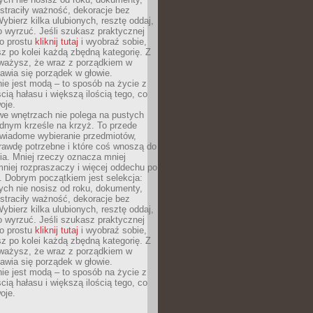
straciły ważność, dekoracje bez
ybierz kilka ulubionych, resztę oddaj,
o wyrzuć. Jeśli szukasz praktycznej
po prostu
kliknij tutaj
i wyobraź sobie,
z po kolei każdą zbędną kategorię. Z
ażysz, że wraz z porządkiem w
awia się porządek w głowie.
ie jest modą – to sposób na życie z
ścią hałasu i większą ilością tego, co
oje.
we wnętrzach nie polega na pustych
ednym krześle na krzyż. To przede
wiadome wybieranie przedmiotów,
rawdę potrzebne i które coś wnoszą do
ia. Mniej rzeczy oznacza mniej
mniej rozpraszaczy i więcej oddechu po
. Dobrym początkiem jest selekcja:
rych nie nosisz od roku, dokumenty,
straciły ważność, dekoracje bez
ybierz kilka ulubionych, resztę oddaj,
o wyrzuć. Jeśli szukasz praktycznej
po prostu
kliknij tutaj
i wyobraź sobie,
z po kolei każdą zbędną kategorię. Z
ażysz, że wraz z porządkiem w
awia się porządek w głowie.
ie jest modą – to sposób na życie z
ścią hałasu i większą ilością tego, co
oje.