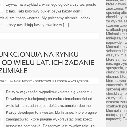
które dawno 
zrywać na przykład z własnego ogródka czy też prosto
znaczenia. W
z łąki. Taki kolorowy bukiet ożywi każdy dom i
sprzedaj alb
checklisty, 
rdziej smutnego wnętrza. My polecamy niemniej jednak
że wykreślas
ch, którzy uwielbiają kwiaty również w […]
czasem zauw
szafkach poj
Minimalizm n
mniejszą ilo
naprawdę Tw
Minimalizm 
ścianach i j
UNKCJONUJĄ NA RYNKU
wszystkim ś
które są nap
OD WIELU LAT. ICH ZADANIE
naszego życ
sprzątania, 
ZUMIAŁE
ciężkim dniu
ubrania, któ
które dawno 
DEWELOPERZY
 2025
MOŻLIWOŚĆ KOMENTOWANIA
ZOSTAŁA WYŁĄCZONA
FUNKCJONUJĄ
znaczenia. W
NA
sprzedaj alb
RYNKU
Rejsy w większości wypadków kojarzą się każdemu
checklisty, 
NIERUCHOMOŚCI
OD
że wykreślas
Deweloperzy funkcjonują na rynku nieruchomości od
WIELU
czasem zauw
LAT.
wielu lat. Ich zadanie jest dość zrozumiałe i dobitne.
szafkach poj
ICH
ZADANIE
Minimalizm n
Każdy deweloper to inwestor. Ma finanse, które pragnie
JEST
mniejszą ilo
DOSYĆ
ZROZUMIAŁE
naprawdę Tw
zaangażować, które pragnie wykorzystać oraz rzecz
oczywista pomnożyć. Dosadnym jest również fakt, że