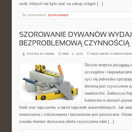
osób, których nie było stać na zakup czegoś […]
CATEGORIES:
EDUPLANNER
SZOROWANIE DYWANÓW WYDAJE
BEZPROBLEMOWĄ CZYNNOŚCIĄ
POSTED BY ADMIN
WRZ - 9 - 2025
MOŻLIWOŚĆ KOMENTOWAN
Śliczne wnętrza pociągają 
szczególne i niepowtarzaln
syci się jednostka sprzątaj
domeną jest czyszczenie p
nawierzchni. Zwłaszcza fra
kobierców w domach prywatn
foteli oraz tapczanów, a także tapicerek automobilowych. Jak wida
nowoczesna i zróżnicowana i bezustannie jest poszerzana. Ostatni
została również dorzucona oferta czyszczenia rolet […]