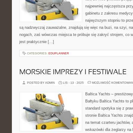
najpewniej najczęstsza pr
gabinetu z zakresu medycy
najwyższym stopniu to prz
są nadzwyczaj zauważalne, znajdują się więc na buzi, na szyi, na
nogach, zaś wówczas miejsca te próbuje się zakryć strojem, co 
jest praktycznie […]
CATEGORIES:
EDUPLANNER
MORSKIE IMPREZY I FESTIWALE
POSTED BY ADMIN
LIS - 13 - 2025
MOŻLIWOŚĆ KOMENTOWAN
Baltica Yachts – prestiżowy
Bałtyku Baltica Yachts to p
standard spotyka się z pra
stronie Baltica Yachts znaj
na temat czarteru jachtów,
wskazówki dla żeglarzy na