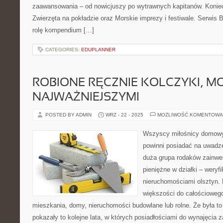
zaawansowania – od nowicjuszy po wytrawnych kapitanów. Koniec
Zwierzęta na pokładzie oraz Morskie imprezy i festiwale. Serwis B
rolę kompendium […]
CATEGORIES:
EDUPLANNER
ROBIONE RĘCZNIE KOLCZYKI, M
NAJWAŻNIEJSZYMI
POSTED BY ADMIN
WRZ - 22 - 2025
MOŻLIWOŚĆ KOMENTOWA
Wszyscy miłośnicy domowyc
powinni posiadać na uwadze
duża grupa rodaków zainwe
pieniężne w działki – weryf
nieruchomościami olsztyn. 
większości do całościoweg
mieszkania, domy, nieruchomości budowlane lub rolne. Że była to
pokazały to kolejne lata, w których posiadłościami do wynajęcia 