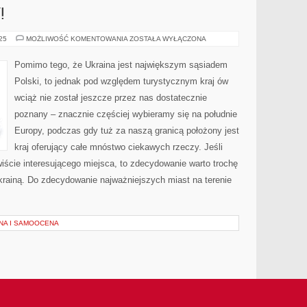
!
ODWIEDŹ
025
MOŻLIWOŚĆ KOMENTOWANIA
ZOSTAŁA WYŁĄCZONA
WĘGRY!
Pomimo tego, że Ukraina jest największym sąsiadem
Polski, to jednak pod względem turystycznym kraj ów
wciąż nie został jeszcze przez nas dostatecznie
poznany – znacznie częściej wybieramy się na południe
Europy, podczas gdy tuż za naszą granicą położony jest
kraj oferujący całe mnóstwo ciekawych rzeczy. Jeśli
ście interesującego miejsca, to zdecydowanie warto trochę
Ukrainą. Do zdecydowanie najważniejszych miast na terenie
NA I SAMOOCENA