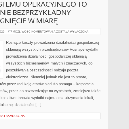
YSTEMU OPERACYJNEGO TO
TNIE BEZPRZYKŁADNY
GNIĘCIE W MIARĘ
PIELĘGNACJA
2025
MOŻLIWOŚĆ KOMENTOWANIA
ZOSTAŁA WYŁĄCZONA
SYSTEMU
OPERACYJNEGO
TO
Rosnące koszty prowadzenia działalności gospodarczej
DZISIAJ
ABSOLUTNIE
skłaniają wszystkich przedsiębiorców Rosnące wydatki
BEZPRZYKŁADNY
SPOSÓB
prowadzenia działalności gospodarczej skłaniają
NA
OSIĄGNIĘCIE
wszystkich biznesmenów, małych i znaczących, do
W
MIARĘ
poszukiwania oszczędności rodzaju poczta
elektroniczna. Niemniej jednak nie jest to proste,
tów przez redukcję etatów niedużo pomaga – korporacja
orców, przez co oszczędzając na wypłatach, zmniejsza także
kosztów stanowią wydatki najmu oraz utrzymania lokali,
licznej działalności […]
NA I SAMOOCENA