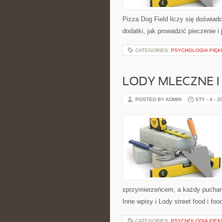
Pizza Dog Field liczy się doświadc
dodatki, jak prowadzić pieczenie 
CATEGORIES:
PSYCHOLOGIA PIĘK
LODY MLECZNE 
POSTED BY ADMIN
STY - 4 - 2
sprzymierzeńcem, a każdy puchare
Inne wpisy i Lody street food i food
CATEGORIES:
PSYCHOLOGIA PIĘK