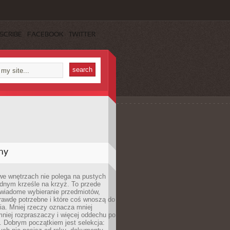
SCRIBE
FACEBOOK
TWITTER
my
we wnętrzach nie polega na pustych
ednym krześle na krzyż. To przede
wiadome wybieranie przedmiotów,
rawdę potrzebne i które coś wnoszą do
ia. Mniej rzeczy oznacza mniej
mniej rozpraszaczy i więcej oddechu po
. Dobrym początkiem jest selekcja: