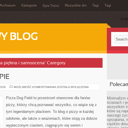
Archiwum
Kategorie
Wszystkie dni
Tagi
Tagi
Spis Treści
SUB
Y BLOG
gia piękna i samoocena’ Category
PIE
Poleca
PIZZERIE
 2026
MOŻLIWOŚĆ KOMENTOWANIA
ZOSTAŁA WYŁĄCZONA
W
EUROPIE
Pizza Dog Field to przestrzeń stworzone dla fanów
Minimalizm 
ścianach i j
pizzy, którzy chcą poznawać wszystko, co wiąże się z
wszystkim ś
które są nap
tym legendarnym plackiem. To blog o pizzy w każdej
naszego życ
odsłonie, ale także o wrażeniach, które stoją za dobrze
sprzątania, 
ciężkim dniu
wypieczonym ciastem, ciągnącym się serem i