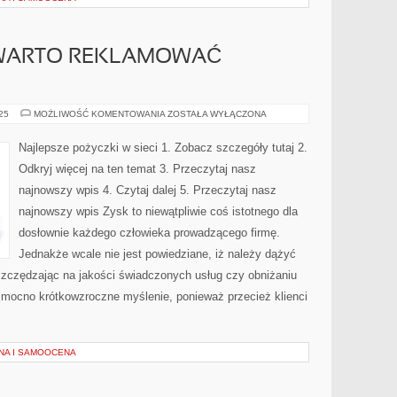
 WARTO REKLAMOWAĆ
W
025
MOŻLIWOŚĆ KOMENTOWANIA
ZOSTAŁA WYŁĄCZONA
JAKI
SPOSÓB
WARTO
Najlepsze pożyczki w sieci 1. Zobacz szczegóły tutaj 2.
REKLAMOWAĆ
WŁASNĄ
Odkryj więcej na ten temat 3. Przeczytaj nasz
FIRMĘ?
najnowszy wpis 4. Czytaj dalej 5. Przeczytaj nasz
najnowszy wpis Zysk to niewątpliwie coś istotnego dla
dosłownie każdego człowieka prowadzącego firmę.
Jednakże wcale nie jest powiedziane, iż należy dążyć
szczędzając na jakości świadczonych usług czy obniżaniu
 mocno krótkowzroczne myślenie, ponieważ przecież klienci
NA I SAMOOCENA