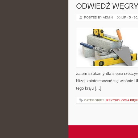
ODWIEDŹ WĘGRY
POSTED BY ADMIN
LIP - 5 - 2
zatem szukamy dla siebie rzeczywi
bliżej zainteresować się właśnie 
tego kraju […]
CATEGORIES:
PSYCHOLOGIA PIĘK