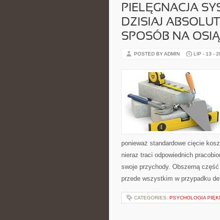
PIELĘGNACJA S
DZISIAJ ABSOLU
SPOSÓB NA OSIĄ
POSTED BY ADMIN
LIP - 13 - 
ponieważ standardowe cięcie kosz
nieraz traci odpowiednich pracobi
swoje przychody. Obszerną część 
przede wszystkim w przypadku deta
CATEGORIES:
PSYCHOLOGIA PIĘK