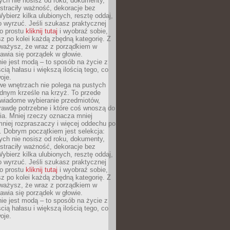
rych nie nosisz od roku, dokumenty,
straciły ważność, dekoracje bez
ybierz kilka ulubionych, resztę oddaj,
o wyrzuć. Jeśli szukasz praktycznej
po prostu
kliknij tutaj
i wyobraź sobie,
z po kolei każdą zbędną kategorię. Z
ażysz, że wraz z porządkiem w
awia się porządek w głowie.
ie jest modą – to sposób na życie z
ścią hałasu i większą ilością tego, co
oje.
we wnętrzach nie polega na pustych
ednym krześle na krzyż. To przede
wiadome wybieranie przedmiotów,
rawdę potrzebne i które coś wnoszą do
ia. Mniej rzeczy oznacza mniej
mniej rozpraszaczy i więcej oddechu po
. Dobrym początkiem jest selekcja:
rych nie nosisz od roku, dokumenty,
straciły ważność, dekoracje bez
ybierz kilka ulubionych, resztę oddaj,
o wyrzuć. Jeśli szukasz praktycznej
po prostu
kliknij tutaj
i wyobraź sobie,
z po kolei każdą zbędną kategorię. Z
ażysz, że wraz z porządkiem w
awia się porządek w głowie.
ie jest modą – to sposób na życie z
ścią hałasu i większą ilością tego, co
oje.