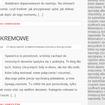
ubrania, któ
dodatkami dopasowanymi do nastroju. Na stronach
które dawno 
znaczenia. W
zenie, czyli konkret: jak przygotować spód, jak dobrać
sprzedaj alb
checklisty, 
i jak dojść do tego momentu, […]
że wykreślas
czasem zauw
NA I SAMOOCENA
szafkach poj
Minimalizm n
mniejszą ilo
naprawdę Tw
I KREMOWE
Minimalizm 
ścianach i j
wszystkim ś
LODY
026
MOŻLIWOŚĆ KOMENTOWANIA
ZOSTAŁA WYŁĄCZONA
które są nap
MLECZNE
I
naszego życ
KREMOWE
Speed-Ice to przestrzeń, w której zachwyt do
sprzątania, 
ciężkim dniu
mrożonych deserów spotyka się z praktyką. To blog dla
ubrania, któ
które dawno 
tych, którzy chcą kręcić lody w domu, ale też dla osób,
znaczenia. W
które lubią testować nowe połączenia i rozumieć,
sprzedaj alb
checklisty, 
dlaczego jedne porcje wychodzą jedwabiste, a inne
że wykreślas
bywają ziarniste. Tu chłód nie jest przeszkodą, tylko
czasem zauw
szafkach poj
k może stać się wielkim deserem. Kategorie ciekawe to
Minimalizm n
mniejszą ilo
 trucki. […]
naprawdę Tw
NA I SAMOOCENA