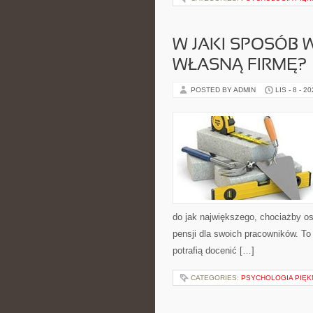
W JAKI SPOSÓB
WŁASNĄ FIRMĘ?
POSTED BY ADMIN
LIS - 8 - 2
do jak największego, chociażby o
pensji dla swoich pracowników. To
potrafią docenić […]
CATEGORIES:
PSYCHOLOGIA PIĘK