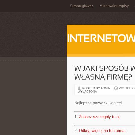
Archiwalne wpisy
Strona główna
INTERNETOW
W JAKI SPOSÓB
WŁASNĄ FIRMĘ?
POSTED BY ADMIN
POSTED ON 
WYŁĄCZONA
Najlepsze pożyczki w sieci
1.
Zobacz szczegóły tutaj
2.
Odkryj więcej na ten temat