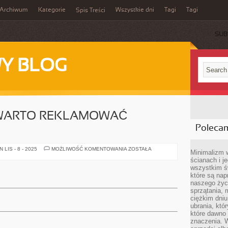
Archiwum
Kategorie
Wszystkie dni
Tagi
Tagi
Spis Treści
SUB
Y BLOG
 WARTO REKLAMOWAĆ
Poleca
W
LIS - 8 - 2025
MOŻLIWOŚĆ KOMENTOWANIA
ZOSTAŁA
Minimalizm 
JAKI
ścianach i j
SPOSÓB
WARTO
wszystkim ś
REKLAMOWAĆ
które są nap
WŁASNĄ
FIRMĘ?
naszego życ
sprzątania, 
ciężkim dniu
ubrania, któ
które dawno 
znaczenia. W