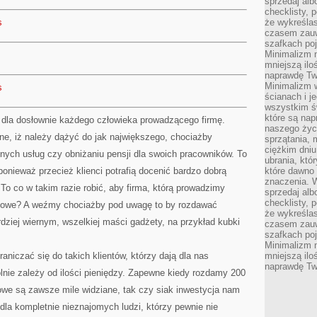
sprzedaj alb
checklisty, 
s
że wykreślas
czasem zauw
szafkach poj
Minimalizm n
mniejszą ilo
naprawdę Tw
Minimalizm 
s
ścianach i j
wszystkim ś
które są nap
o dla dosłownie każdego człowieka prowadzącego firmę.
naszego życ
ne, iż należy dążyć do jak największego, chociażby
sprzątania, 
ciężkim dniu
nych usług czy obniżaniu pensji dla swoich pracowników. To
ubrania, któ
nieważ przecież klienci potrafią docenić bardzo dobrą
które dawno 
znaczenia. W
 To co w takim razie robić, aby firma, którą prowadzimy
sprzedaj alb
checklisty, 
nsowe? A weźmy chociażby pod uwagę to by rozdawać
że wykreślas
dziej wiernym, wszelkiej maści gadżety, na przykład kubki
czasem zauw
szafkach poj
Minimalizm n
niczać się do takich klientów, którzy dają dla nas
mniejszą ilo
naprawdę Tw
nie zależy od ilości pieniędzy. Zapewne kiedy rozdamy 200
we są zawsze mile widziane, tak czy siak inwestycja nam
 dla kompletnie nieznajomych ludzi, którzy pewnie nie