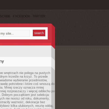
SCRIBE
FACEBOOK
TWITTER
my
we wnętrzach nie polega na pustych
ednym krześle na krzyż. To przede
wiadome wybieranie przedmiotów,
rawdę potrzebne i które coś wnoszą do
ia. Mniej rzeczy oznacza mniej
mniej rozpraszaczy i więcej oddechu po
. Dobrym początkiem jest selekcja:
rych nie nosisz od roku, dokumenty,
straciły ważność, dekoracje bez
ybierz kilka ulubionych, resztę oddaj,