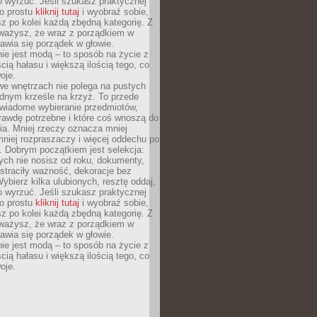
o wyrzuć. Jeśli szukasz praktycznej
po prostu
kliknij tutaj
i wyobraź sobie,
z po kolei każdą zbędną kategorię. Z
ażysz, że wraz z porządkiem w
awia się porządek w głowie.
ie jest modą – to sposób na życie z
ścią hałasu i większą ilością tego, co
oje.
we wnętrzach nie polega na pustych
ednym krześle na krzyż. To przede
wiadome wybieranie przedmiotów,
rawdę potrzebne i które coś wnoszą do
ia. Mniej rzeczy oznacza mniej
mniej rozpraszaczy i więcej oddechu po
. Dobrym początkiem jest selekcja:
rych nie nosisz od roku, dokumenty,
straciły ważność, dekoracje bez
ybierz kilka ulubionych, resztę oddaj,
o wyrzuć. Jeśli szukasz praktycznej
po prostu
kliknij tutaj
i wyobraź sobie,
z po kolei każdą zbędną kategorię. Z
ażysz, że wraz z porządkiem w
awia się porządek w głowie.
ie jest modą – to sposób na życie z
ścią hałasu i większą ilością tego, co
oje.