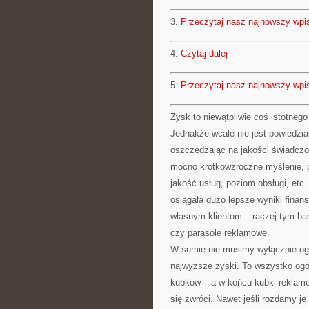
3.
Przeczytaj nasz najnowszy wpi
4.
Czytaj dalej
5.
Przeczytaj nasz najnowszy wpi
Zysk to niewątpliwie coś istotneg
Jednakże wcale nie jest powiedzia
oszczędzając na jakości świadczo
mocno krótkowzroczne myślenie, po
jakość usług, poziom obsługi, etc.
osiągała dużo lepsze wyniki fina
własnym klientom – raczej tym bar
czy parasole reklamowe.
W sumie nie musimy wyłącznie ogra
najwyższe zyski. To wszystko ogól
kubków – a w końcu kubki reklamo
się zwróci. Nawet jeśli rozdamy je