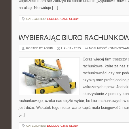
większość stara się założyć na siebie ubranie „wyjściowe” nawet 
na ulicę. Nie widuje […]
CATEGORIES:
EKOLOGICZNE ŚLUBY
WYBIERAJĄC BIURO RACHUNKO
POSTED BY ADMIN
LIP - 11 - 2025
MOŻLIWOŚĆ KOMENTOWAN
Coraz więcej firm troszczy 
rachunkowe, które za nas z
rachunkowości czy też poda
szybką oraz profesjonalną 
wskazanych spraw. Jednak
skorzystanie z pomocy kon
rachunkowego, czeka nas ciężki wybór, bo biur rachunkowych w c
jest dużo. Wskutek tego nieraz warto kupić mała księgowość i s
[…]
CATEGORIES:
EKOLOGICZNE ŚLUBY