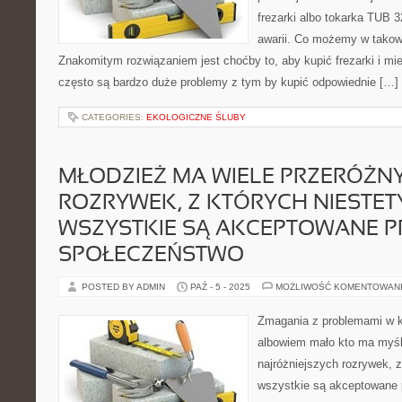
frezarki albo tokarka TUB 3
awarii. Co możemy w tako
Znakomitym rozwiązaniem jest choćby to, aby kupić frezarki i mi
często są bardzo duże problemy z tym by kupić odpowiednie […]
CATEGORIES:
EKOLOGICZNE ŚLUBY
MŁODZIEŻ MA WIELE PRZERÓŻN
ROZRYWEK, Z KTÓRYCH NIESTETY
WSZYSTKIE SĄ AKCEPTOWANE P
SPOŁECZEŃSTWO
POSTED BY ADMIN
PAŹ - 5 - 2025
MOŻLIWOŚĆ KOMENTOWAN
Zmagania z problemami w k
albowiem mało kto ma myśl
najróżniejszych rozrywek, z
wszystkie są akceptowane 