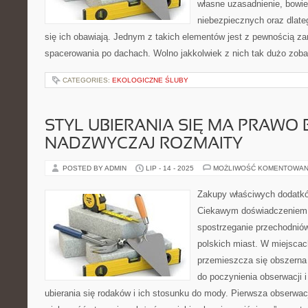
własne uzasadnienie, bowiem
niebezpiecznych oraz dlate
się ich obawiają. Jednym z takich elementów jest z pewnością z
spacerowania po dachach. Wolno jakkolwiek z nich tak dużo zoba
CATEGORIES:
EKOLOGICZNE ŚLUBY
STYL UBIERANIA SIĘ MA PRAWO 
NADZWYCZAJ ROZMAITY
POSTED BY ADMIN
LIP - 14 - 2025
MOŻLIWOŚĆ KOMENTOWAN
Zakupy właściwych dodatkó
Ciekawym doświadczeniem
spostrzeganie przechodnió
polskich miast. W miejscac
przemieszcza się obszerna i
do poczynienia obserwacji 
ubierania się rodaków i ich stosunku do mody. Pierwsza obserwacj