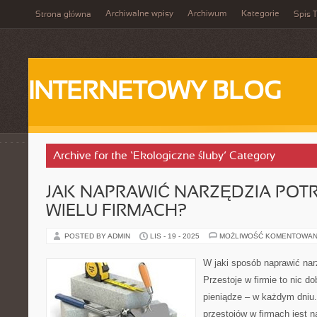
Archiwalne wpisy
Archiwum
Kategorie
Strona główna
Spis T
INTERNETOWY BLOG
Archive for the ‘Ekologiczne śluby’ Category
JAK NAPRAWIĆ NARZĘDZIA POT
WIELU FIRMACH?
POSTED BY ADMIN
LIS - 19 - 2025
MOŻLIWOŚĆ KOMENTOWAN
W jaki sposób naprawić nar
Przestoje w firmie to nic d
pieniądze – w każdym dniu
przestojów w firmach jest na