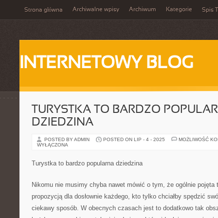
Archiwalne wpisy
Archiwum
Kategorie
Strona główna
Spis T
INTERNETOWY BLOG
TURYSTKA TO BARDZO POPULA
DZIEDZINA
POSTED BY ADMIN
POSTED ON LIP - 4 - 2025
MOŻLIWOŚĆ K
WYŁĄCZONA
Turystka to bardzo popularna dziedzina
Nikomu nie musimy chyba nawet mówić o tym, że ogólnie pojęta t
propozycją dla dosłownie każdego, kto tylko chciałby spędzić sw
ciekawy sposób. W obecnych czasach jest to dodatkowo tak obsze