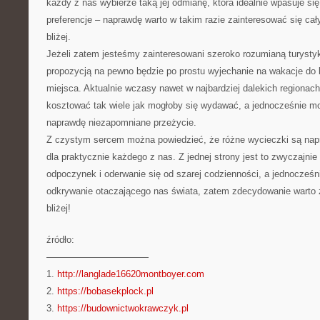
każdy z nas wybierze taką jej odmianę, która idealnie wpasuje si
preferencje – naprawdę warto w takim razie zainteresować się c
bliżej.
Jeżeli zatem jesteśmy zainteresowani szeroko rozumianą turystyk
propozycją na pewno będzie po prostu wyjechanie na wakacje do
miejsca. Aktualnie wczasy nawet w najbardziej dalekich regionac
kosztować tak wiele jak mogłoby się wydawać, a jednocześnie m
naprawdę niezapomniane przeżycie.
Z czystym sercem można powiedzieć, że różne wycieczki są nap
dla praktycznie każdego z nas. Z jednej strony jest to zwyczajni
odpoczynek i oderwanie się od szarej codzienności, a jednocześ
odkrywanie otaczającego nas świata, zatem zdecydowanie warto 
bliżej!
źródło:
———————————
1.
http://langlade16620montboyer.com
2.
https://bobasekplock.pl
3.
https://budownictwokrawczyk.pl