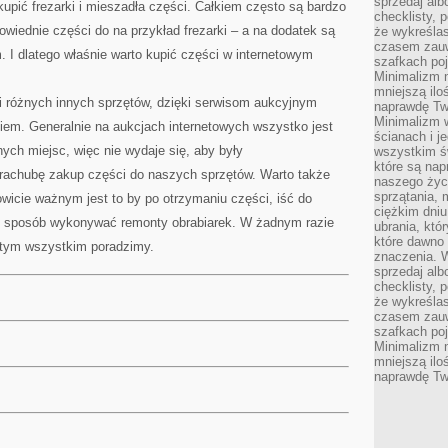
sprzedaj alb
kupić frezarki i mieszadła części. Całkiem często są bardzo
checklisty, 
wiednie części do na przykład frezarki – a na dodatek są
że wykreślas
czasem zauw
I dlatego właśnie warto kupić części w internetowym
szafkach poj
Minimalizm n
mniejszą ilo
i różnych innych sprzętów, dzięki serwisom aukcyjnym
naprawdę Tw
Minimalizm 
em. Generalnie na aukcjach internetowych wszystko jest
ścianach i j
nych miejsc, więc nie wydaje się, aby były
wszystkim ś
które są nap
 rachubę zakup części do naszych sprzętów. Warto także
naszego życ
sprzątania, 
icie ważnym jest to by po otrzymaniu części, iść do
ciężkim dniu
aki sposób wykonywać remonty obrabiarek. W żadnym razie
ubrania, któ
które dawno 
 tym wszystkim poradzimy.
znaczenia. W
sprzedaj alb
checklisty, 
że wykreślas
czasem zauw
szafkach poj
Minimalizm n
mniejszą ilo
naprawdę Tw