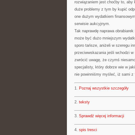
rozwiązaniem jest choćby to, aby 
duże problemy z tym by kupić odpo
one dużym wydatkiem finansowym. 
serwisie aukcyjnym.
Tak naprawdę naprawa obrabiarek 
może być dużo mniejszym wydatki
sporo tańsze, aniżeli w szeregu in
przeciwwskazania jeśli wchodzi w
zwrócić uwagę, że czymś niesamow
specjalisty, który dobrze wie w j
nie powinniśmy myśleć, iż sami z
1.
Poznaj wszystkie szczegóły
2.
teksty
3.
Sprawdź więcej informacji
4.
spis tresci