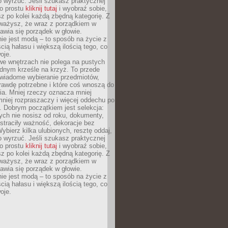
o wyrzuć. Jeśli szukasz praktycznej
po prostu
kliknij tutaj
i wyobraź sobie,
z po kolei każdą zbędną kategorię. Z
ażysz, że wraz z porządkiem w
awia się porządek w głowie.
ie jest modą – to sposób na życie z
ścią hałasu i większą ilością tego, co
oje.
we wnętrzach nie polega na pustych
ednym krześle na krzyż. To przede
wiadome wybieranie przedmiotów,
rawdę potrzebne i które coś wnoszą do
ia. Mniej rzeczy oznacza mniej
mniej rozpraszaczy i więcej oddechu po
. Dobrym początkiem jest selekcja:
rych nie nosisz od roku, dokumenty,
straciły ważność, dekoracje bez
ybierz kilka ulubionych, resztę oddaj,
o wyrzuć. Jeśli szukasz praktycznej
po prostu
kliknij tutaj
i wyobraź sobie,
z po kolei każdą zbędną kategorię. Z
ażysz, że wraz z porządkiem w
awia się porządek w głowie.
ie jest modą – to sposób na życie z
ścią hałasu i większą ilością tego, co
oje.