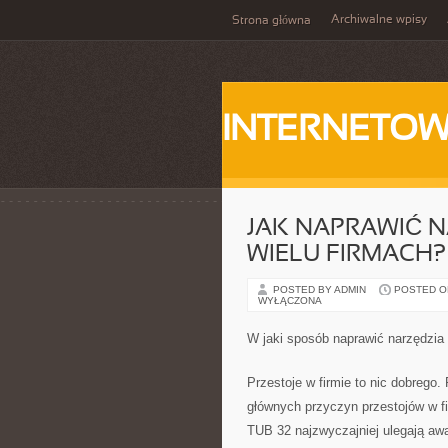
Archiwalne wpisy
Strona główna
INTERNETOW
JAK NAPRAWIĆ 
WIELU FIRMACH?
POSTED BY ADMIN
POSTED ON 
WYŁĄCZONA
W jaki sposób naprawić narzędzia 
Przestoje w firmie to nic dobrego
głównych przyczyn przestojów w fir
TUB 32 najzwyczajniej ulegają a