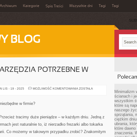
Archiwum
Kategorie
Wszystkie dni
Tagi
Tagi
Spis Treści
SUB
Y BLOG
NARZĘDZIA POTRZEBNE W
Poleca
JAK
LIS - 19 - 2025
MOŻLIWOŚĆ KOMENTOWANIA
ZOSTAŁA
Minimalizm 
NAPRAWIĆ
NARZĘDZIA
ścianach i j
POTRZEBNE
wszystkim ś
W
niezbędne w firmie?
które są nap
WIELU
FIRMACH?
naszego życ
sprzątania, 
. Przecież tracimy duże pieniądze – w każdym dniu. Jedną z
ciężkim dniu
ubrania, któ
mach jest naturalnie to, iż nierzadko frezarki albo tokarka
które dawno 
warii. Co możemy w takowym przypadku zrobić? Znakomitym
znaczenia. W