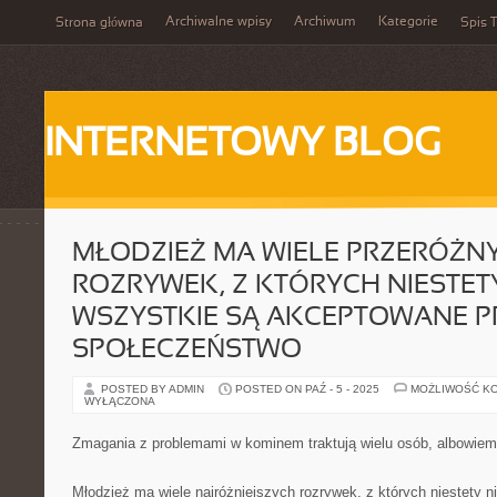
Archiwalne wpisy
Archiwum
Kategorie
Strona główna
Spis T
INTERNETOWY BLOG
MŁODZIEŻ MA WIELE PRZERÓŻN
ROZRYWEK, Z KTÓRYCH NIESTETY
WSZYSTKIE SĄ AKCEPTOWANE P
SPOŁECZEŃSTWO
POSTED BY ADMIN
POSTED ON PAŹ - 5 - 2025
MOŻLIWOŚĆ K
WYŁĄCZONA
Zmagania z problemami w kominem traktują wielu osób, albowie
Młodzież ma wiele najróżniejszych rozrywek, z których niestety 