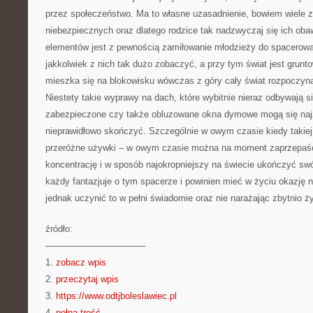
przez społeczeństwo. Ma to własne uzasadnienie, bowiem wiele z 
niebezpiecznych oraz dlatego rodzice tak nadzwyczaj się ich oba
elementów jest z pewnością zamiłowanie młodzieży do spacerow
jakkolwiek z nich tak dużo zobaczyć, a przy tym świat jest grunto
mieszka się na blokowisku wówczas z góry cały świat rozpoczyna
Niestety takie wyprawy na dach, które wybitnie nieraz odbywają s
zabezpieczone czy także obluzowane okna dymowe mogą się najz
nieprawidłowo skończyć. Szczególnie w owym czasie kiedy takie
przeróżne używki – w owym czasie można na moment zaprzepaś
koncentrację i w sposób najokropniejszy na świecie ukończyć sw
każdy fantazjuje o tym spacerze i powinien mieć w życiu okazję n
jednak uczynić to w pełni świadomie oraz nie narażając zbytnio ż
źródło:
———————————
1.
zobacz wpis
2.
przeczytaj wpis
3.
https://www.odtjboleslawiec.pl
4.
pełna treść