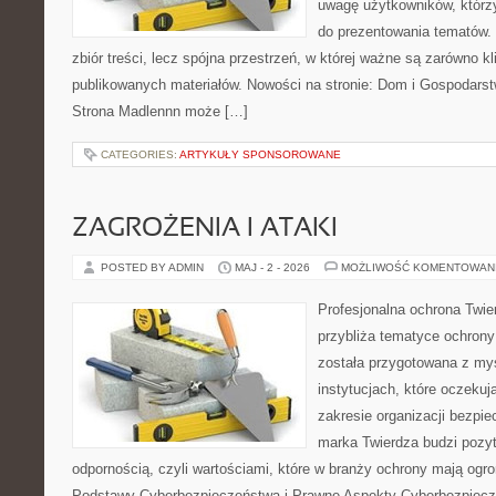
uwagę użytkowników, którzy
do prezentowania tematów. 
zbiór treści, lecz spójna przestrzeń, w której ważne są zarówno kl
publikowanych materiałów. Nowości na stronie: Dom i Gospodars
Strona Madlennn może […]
CATEGORIES:
ARTYKUŁY SPONSOROWANE
ZAGROŻENIA I ATAKI
POSTED BY ADMIN
MAJ - 2 - 2026
MOŻLIWOŚĆ KOMENTOWAN
Profesjonalna ochrona Twier
przybliża tematyce ochrony
została przygotowana z myś
instytucjach, które oczekuj
zakresie organizacji bezp
marka Twierdza budzi pozy
odpornością, czyli wartościami, które w branży ochrony mają og
Podstawy Cyberbezpieczeństwa i Prawne Aspekty Cyberbezpiecze