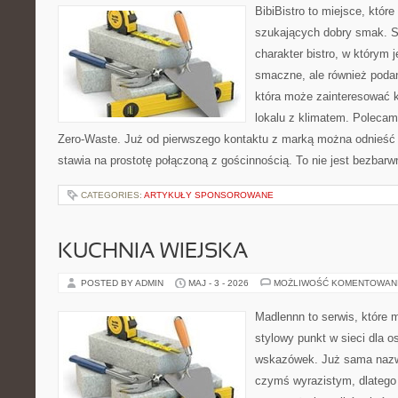
BibiBistro to miejsce, któr
szukających dobry smak. St
charakter bistro, w którym 
smaczne, ale również podan
która może zainteresować k
lokalu z klimatem. Polecam
Zero-Waste. Już od pierwszego kontaktu z marką można odnieść w
stawia na prostotę połączoną z gościnnością. To nie jest bezbarw
CATEGORIES:
ARTYKUŁY SPONSOROWANE
KUCHNIA WIEJSKA
POSTED BY ADMIN
MAJ - 3 - 2026
MOŻLIWOŚĆ KOMENTOWAN
Madlennn to serwis, które 
stylowy punkt w sieci dla 
wskazówek. Już sama nazwa
czymś wyrazistym, dlatego