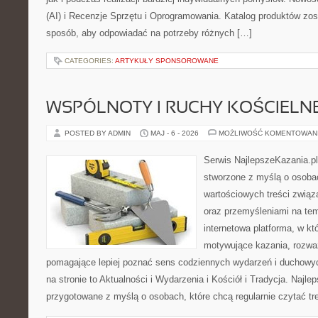
(AI) i Recenzje Sprzętu i Oprogramowania. Katalog produktów zos
sposób, aby odpowiadać na potrzeby różnych […]
CATEGORIES:
ARTYKUŁY SPONSOROWANE
WSPÓLNOTY I RUCHY KOŚCIELN
POSTED BY ADMIN
MAJ - 6 - 2026
MOŻLIWOŚĆ KOMENTOWAN
Serwis NajlepszeKazania.p
stworzone z myślą o osobac
wartościowych treści związ
oraz przemyśleniami na tem
internetowa platforma, w kt
motywujące kazania, rozważ
pomagające lepiej poznać sens codziennych wydarzeń i duchowy
na stronie to Aktualności i Wydarzenia i Kościół i Tradycja. Najle
przygotowane z myślą o osobach, które chcą regularnie czytać tr