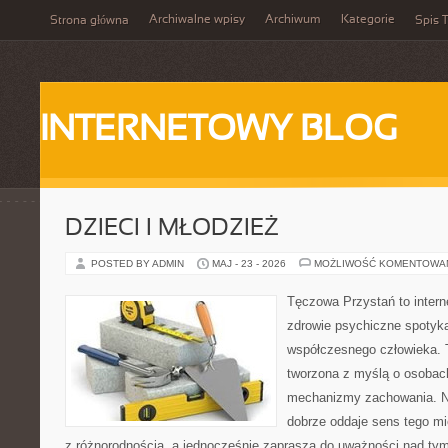
Archiwalne wpisy
Archiwum
Kategorie
Strona główna
Spis T
INTERNETOWY BLOG
DZIECI I MŁODZIEŻ
POSTED BY ADMIN
MAJ - 23 - 2026
MOŻLIWOŚĆ KOMENTOWA
Tęczowa Przystań to intern
zdrowie psychiczne spotyka
współczesnego człowieka. 
tworzona z myślą o osobac
mechanizmy zachowania. 
dobrze oddaje sens tego mi
z różnorodnością, a jednocześnie zaprasza do uważności nad tym,