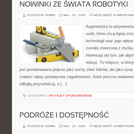
NOWINKI ZE ŚWIATA ROBOTYKI
POSTED BY ADMIN
MAJ - 20 - 2026
MOŻLIWOŚĆ KOMENTOWA
Augmentyka to wizjonerska 
osób, które chcą lepiej zr
technologii oraz jego wpły
została stworzona z myślą 
interesują się tym, jak alg
relacje. To miejsce, w któr
jest przedstawiana jedynie jako suchy zbiór faktów, ale jako żyw
znaleźć wpisy poświęcone zagadnieniom, które jeszcze niedawno 
odległą przyszłością, a […]
CATEGORIES:
ARTYKUŁY SPONSOROWANE
PODRÓŻE I DOSTĘPNOŚĆ
POSTED BY ADMIN
MAJ - 10 - 2026
MOŻLIWOŚĆ KOMENTOWA