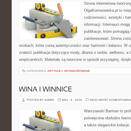
Strona internetowa tworzon
OlgaKomorowska.pl to miejs
codzienności, estetyki i ha
informacji. Internauci mogą
publikacje, które pomagają
zainteresowań. Strona zost
osobach, które cenią autentyczności oraz harmonii i balansu. W 
znaleźć publikacje dotyczące mody, dbania o siebie, wellness, a t
wnętrzarskich. Materiały są tworzone w sposób przystępny, dzię
CATEGORIES:
ARTYKUŁY SPONSOROWANE
WINA I WINNICE
POSTED BY ADMIN
MAJ - 9 - 2026
MOŻLIWOŚĆ KOMENTOWAN
Warszawski Barman to profe
poświęcona obsłudze barmań
a także eleganckie kolacje.