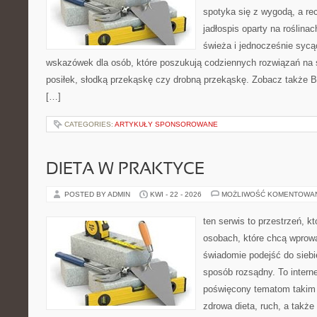
spotyka się z wygodą, a re
jadłospis oparty na roślin
świeża i jednocześnie sycą
wskazówek dla osób, które poszukują codziennych rozwiązań na ś
posiłek, słodką przekąskę czy drobną przekąskę. Zobacz także Bez
[…]
CATEGORIES:
ARTYKUŁY SPONSOROWANE
DIETA W PRAKTYCE
POSTED BY ADMIN
KWI - 22 - 2026
MOŻLIWOŚĆ KOMENTOWA
ten serwis to przestrzeń, k
osobach, które chcą wprow
świadomie podejść do siebi
sposób rozsądny. To intern
poświęcony tematom takim 
zdrowa dieta, ruch, a także