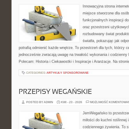
Innowacyjna strona intern
miejsce stworzone dla osób
funkcjonalnych inspiracji d
oraz przestrzeni użytkowyc
rozbudowany świat produkt
światła, pokazując jak odp
potrafią odmienić każde wnętrze. To przestrzeń dla tych, którzy c
jednocześnie zwracają uwagę na trwałość wykonania i codzienny 
Polecam: Historia i Ciekawostki i Inspiracje i Aranżacje. Na stro
CATEGORIES:
ARTYKUŁY SPONSOROWANE
PRZEPISY WEGAŃSKIE
POSTED BY ADMIN
KWI - 23 - 2026
MOŻLIWOŚĆ KOMENTOWA
JemWegańsko to przestrzeń,
miłości do kuchni roślinnej
codziennego żywienia. To st