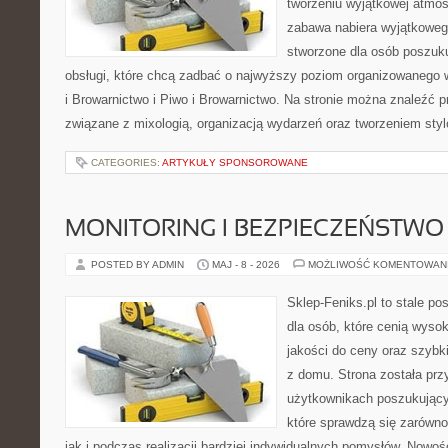
tworzeniu wyjątkowej atmos
zabawa nabiera wyjątkoweg
stworzone dla osób poszuku
obsługi, które chcą zadbać o najwyższy poziom organizowanego 
i Browarnictwo i Piwo i Browarnictwo. Na stronie można znaleźć
związane z mixologią, organizacją wydarzeń oraz tworzeniem sty
CATEGORIES:
ARTYKUŁY SPONSOROWANE
MONITORING I BEZPIECZEŃSTWO
POSTED BY ADMIN
MAJ - 8 - 2026
MOŻLIWOŚĆ KOMENTOWAN
Sklep-Feniks.pl to stale po
dla osób, które cenią wyso
jakości do ceny oraz szyb
z domu. Strona została pr
użytkownikach poszukujący
które sprawdzą się zarówno
jak i podczas realizacji bardziej indywidualnych pomysłów. Nowośc