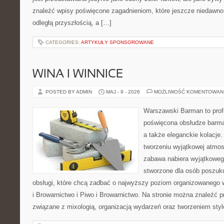
znaleźć wpisy poświęcone zagadnieniom, które jeszcze niedawno 
odległą przyszłością, a […]
CATEGORIES:
ARTYKUŁY SPONSOROWANE
WINA I WINNICE
POSTED BY ADMIN
MAJ - 9 - 2026
MOŻLIWOŚĆ KOMENTOWAN
Warszawski Barman to profe
poświęcona obsłudze barmań
a także eleganckie kolacje.
tworzeniu wyjątkowej atmos
zabawa nabiera wyjątkoweg
stworzone dla osób poszuku
obsługi, które chcą zadbać o najwyższy poziom organizowanego 
i Browarnictwo i Piwo i Browarnictwo. Na stronie można znaleźć
związane z mixologią, organizacją wydarzeń oraz tworzeniem sty