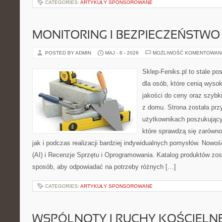
CATEGORIES:
ARTYKUŁY SPONSOROWANE
MONITORING I BEZPIECZEŃSTWO
POSTED BY ADMIN
MAJ - 8 - 2026
MOŻLIWOŚĆ KOMENTOWAN
Sklep-Feniks.pl to stale po
dla osób, które cenią wyso
jakości do ceny oraz szyb
z domu. Strona została pr
użytkownikach poszukujący
które sprawdzą się zarówno
jak i podczas realizacji bardziej indywidualnych pomysłów. Nowośc
(AI) i Recenzje Sprzętu i Oprogramowania. Katalog produktów zos
sposób, aby odpowiadać na potrzeby różnych […]
CATEGORIES:
ARTYKUŁY SPONSOROWANE
WSPÓLNOTY I RUCHY KOŚCIELN