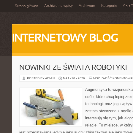
Archiwalne wpisy
Archiwum
Kategorie
Strona główna
Spis T
INTERNETOWY BLOG
NOWINKI ZE ŚWIATA ROBOTYKI
POSTED BY ADMIN
MAJ - 20 - 2026
MOŻLIWOŚĆ KOMENTOWA
Augmentyka to wizjonerska 
osób, które chcą lepiej zr
technologii oraz jego wpły
została stworzona z myślą 
interesują się tym, jak alg
relacje. To miejsce, w któr
jest przedstawiana jedynie jako suchy zbiór faktów, ale jako żyw