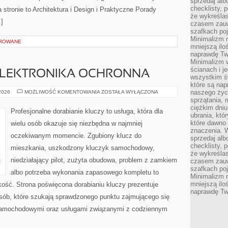
sprzedaj alb
checklisty, 
 stronie to Architektura i Design i Praktyczne Porady
że wykreślas
…]
czasem zauw
szafkach poj
Minimalizm n
OROWANE
mniejszą ilo
naprawdę Tw
Minimalizm 
ścianach i j
 ELEKTRONIKA OCHRONNA
wszystkim ś
które są nap
IMMOBILIZERY
naszego życ
 2026
MOŻLIWOŚĆ KOMENTOWANIA
ZOSTAŁA WYŁĄCZONA
I
sprzątania, 
ELEKTRONIKA
ciężkim dniu
OCHRONNA
Profesjonalne dorabianie kluczy to usługa, która dla
ubrania, któ
które dawno 
wielu osób okazuje się niezbędna w najmniej
znaczenia. W
oczekiwanym momencie. Zgubiony klucz do
sprzedaj alb
checklisty, 
mieszkania, uszkodzony kluczyk samochodowy,
że wykreślas
niedziałający pilot, zużyta obudowa, problem z zamkiem
czasem zauw
szafkach poj
albo potrzeba wykonania zapasowego kompletu to
Minimalizm n
mniejszą ilo
bkość. Strona poświęcona dorabianiu kluczy prezentuje
naprawdę Tw
osób, które szukają sprawdzonego punktu zajmującego się
samochodowymi oraz usługami związanymi z codziennym