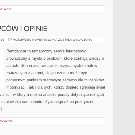
OROWANE
CÓW I OPINIE
HISTORIE
026
MOŻLIWOŚĆ KOMENTOWANIA
ZOSTAŁA WYŁĄCZONA
KIEROWCÓW
I
OPINIE
Rentdabcar to tematyczny serwis internetowy
prowadzony z myślą o osobach, które szukają wiedzy o
autach. Strona zestawia wiele przydatnych tematów
związanych z autami, dzięki czemu może być
pomocnym punktem startowym zarówno dla miłośników
motoryzacji, jak i dla tych, którzy dopiero zgłębiają świat
 sieci, w którym można znaleźć porady dotyczące różnych
 poszukiwania samochodu używanego aż po praktyczne
]
OROWANE