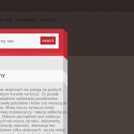
SCRIBE
FACEBOOK
TWITTER
my
we wnętrzach nie polega na pustych
ednym krześle na krzyż. To przede
wiadome wybieranie przedmiotów,
rawdę potrzebne i które coś wnoszą do
ia. Mniej rzeczy oznacza mniej
mniej rozpraszaczy i więcej oddechu po
. Dobrym początkiem jest selekcja:
rych nie nosisz od roku, dokumenty,
straciły ważność, dekoracje bez
ybierz kilka ulubionych, resztę oddaj,