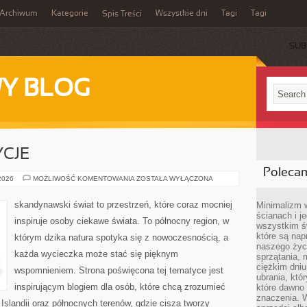
Archiwum
Kategorie
Wszystkie dni
Tagi
Tagi
Spis Treści
SUB
Y BLOG
YCJE
Poleca
KULTURA
 2026
MOŻLIWOŚĆ KOMENTOWANIA
ZOSTAŁA WYŁĄCZONA
I
TRADYCJE
skandynawski świat to przestrzeń, które coraz mocniej
Minimalizm 
ścianach i j
inspiruje osoby ciekawe świata. To północny region, w
wszystkim ś
które są nap
którym dzika natura spotyka się z nowoczesnością, a
naszego życ
każda wycieczka może stać się pięknym
sprzątania, 
ciężkim dniu
wspomnieniem. Strona poświęcona tej tematyce jest
ubrania, któ
inspirującym blogiem dla osób, które chcą zrozumieć
które dawno 
znaczenia. W
, Islandii oraz północnych terenów, gdzie cisza tworzy