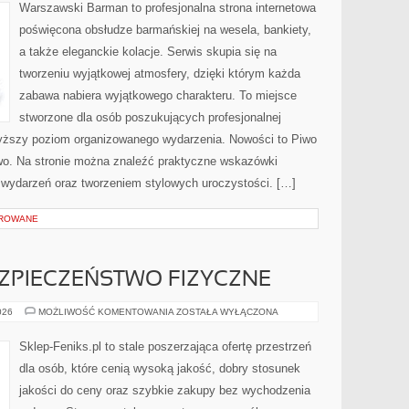
Warszawski Barman to profesjonalna strona internetowa
poświęcona obsłudze barmańskiej na wesela, bankiety,
a także eleganckie kolacje. Serwis skupia się na
tworzeniu wyjątkowej atmosfery, dzięki którym każda
zabawa nabiera wyjątkowego charakteru. To miejsce
stworzone dla osób poszukujących profesjonalnej
wyższy poziom organizowanego wydarzenia. Nowości to Piwo
two. Na stronie można znaleźć praktyczne wskazówki
ą wydarzeń oraz tworzeniem stylowych uroczystości. […]
OROWANE
EZPIECZEŃSTWO FIZYCZNE
MONITORING
026
MOŻLIWOŚĆ KOMENTOWANIA
ZOSTAŁA WYŁĄCZONA
I
BEZPIECZEŃSTWO
FIZYCZNE
Sklep-Feniks.pl to stale poszerzająca ofertę przestrzeń
dla osób, które cenią wysoką jakość, dobry stosunek
jakości do ceny oraz szybkie zakupy bez wychodzenia