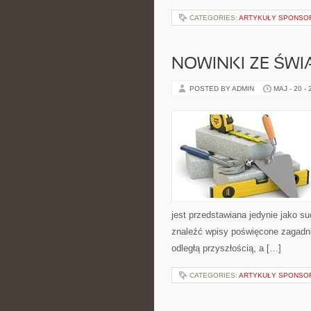
CATEGORIES:
ARTYKUŁY SPONS
NOWINKI ZE ŚWI
POSTED BY ADMIN
MAJ - 20 -
jest przedstawiana jedynie jako s
znaleźć wpisy poświęcone zagadnie
odległą przyszłością, a […]
CATEGORIES:
ARTYKUŁY SPONS