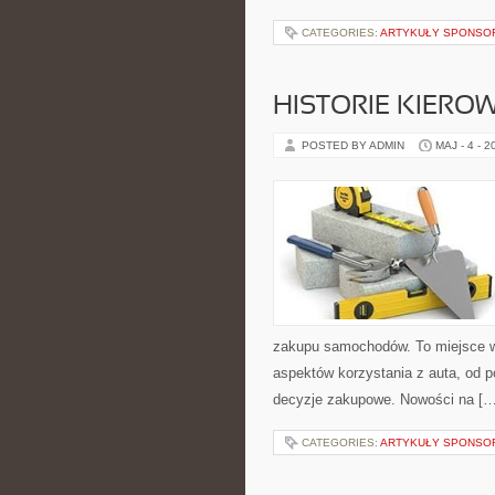
CATEGORIES:
ARTYKUŁY SPONS
HISTORIE KIEROW
POSTED BY ADMIN
MAJ - 4 - 2
zakupu samochodów. To miejsce w
aspektów korzystania z auta, od
decyzje zakupowe. Nowości na […
CATEGORIES:
ARTYKUŁY SPONS