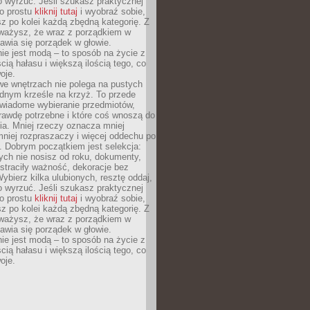
o wyrzuć. Jeśli szukasz praktycznej
po prostu
kliknij tutaj
i wyobraź sobie,
z po kolei każdą zbędną kategorię. Z
ażysz, że wraz z porządkiem w
awia się porządek w głowie.
ie jest modą – to sposób na życie z
ścią hałasu i większą ilością tego, co
oje.
we wnętrzach nie polega na pustych
ednym krześle na krzyż. To przede
wiadome wybieranie przedmiotów,
rawdę potrzebne i które coś wnoszą do
ia. Mniej rzeczy oznacza mniej
mniej rozpraszaczy i więcej oddechu po
. Dobrym początkiem jest selekcja:
rych nie nosisz od roku, dokumenty,
straciły ważność, dekoracje bez
ybierz kilka ulubionych, resztę oddaj,
o wyrzuć. Jeśli szukasz praktycznej
po prostu
kliknij tutaj
i wyobraź sobie,
z po kolei każdą zbędną kategorię. Z
ażysz, że wraz z porządkiem w
awia się porządek w głowie.
ie jest modą – to sposób na życie z
ścią hałasu i większą ilością tego, co
oje.