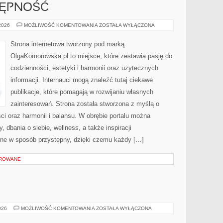
TĘPNOŚĆ
PODRÓŻE
 2026
MOŻLIWOŚĆ KOMENTOWANIA
ZOSTAŁA WYŁĄCZONA
I
DOSTĘPNOŚĆ
Strona internetowa tworzony pod marką
OlgaKomorowska.pl to miejsce, które zestawia pasję do
codzienności, estetyki i harmonii oraz użytecznych
informacji. Internauci mogą znaleźć tutaj ciekawe
publikacje, które pomagają w rozwijaniu własnych
zainteresowań. Strona została stworzona z myślą o
ci oraz harmonii i balansu. W obrębie portalu można
 dbania o siebie, wellness, a także inspiracji
zone w sposób przystępny, dzięki czemu każdy […]
OROWANE
WINA
026
MOŻLIWOŚĆ KOMENTOWANIA
ZOSTAŁA WYŁĄCZONA
I
WINNICE