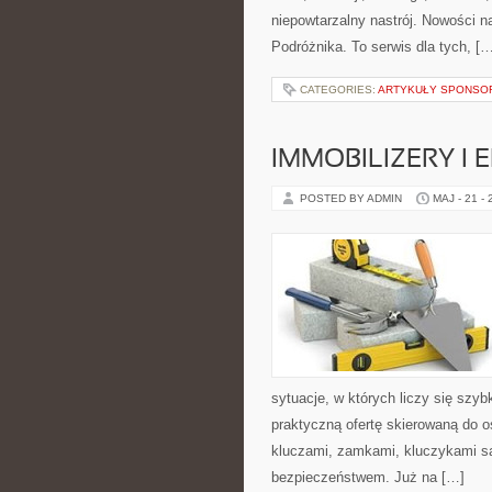
niepowtarzalny nastrój. Nowości na
Podróżnika. To serwis dla tych, [
CATEGORIES:
ARTYKUŁY SPONS
IMMOBILIZERY I
POSTED BY ADMIN
MAJ - 21 -
sytuacje, w których liczy się szy
praktyczną ofertę skierowaną do 
kluczami, zamkami, kluczykami 
bezpieczeństwem. Już na […]