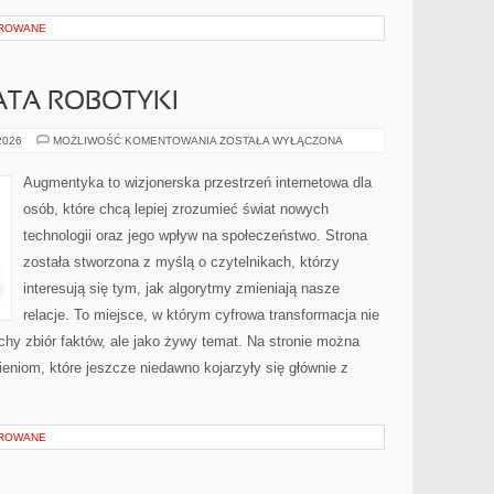
OROWANE
ATA ROBOTYKI
NOWINKI
 2026
MOŻLIWOŚĆ KOMENTOWANIA
ZOSTAŁA WYŁĄCZONA
ZE
ŚWIATA
ROBOTYKI
Augmentyka to wizjonerska przestrzeń internetowa dla
osób, które chcą lepiej zrozumieć świat nowych
technologii oraz jego wpływ na społeczeństwo. Strona
została stworzona z myślą o czytelnikach, którzy
interesują się tym, jak algorytmy zmieniają nasze
relacje. To miejsce, w którym cyfrowa transformacja nie
uchy zbiór faktów, ale jako żywy temat. Na stronie można
niom, które jeszcze niedawno kojarzyły się głównie z
OROWANE