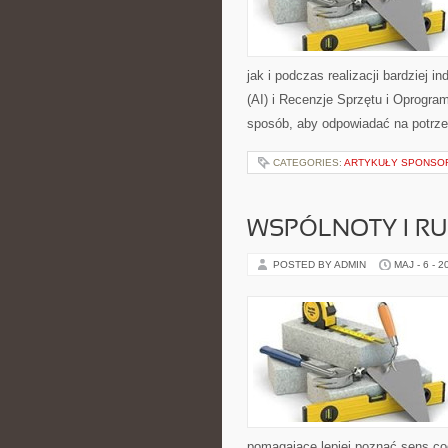
jak i podczas realizacji bardziej 
(AI) i Recenzje Sprzętu i Oprogra
sposób, aby odpowiadać na potrz
CATEGORIES:
ARTYKUŁY SPONS
WSPÓLNOTY I R
POSTED BY ADMIN
MAJ - 6 - 2
pomagające lepiej poznać sens c