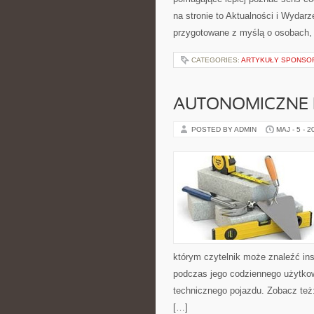
na stronie to Aktualności i Wydarz
przygotowane z myślą o osobach, k
CATEGORIES:
ARTYKUŁY SPONS
AUTONOMICZNE 
POSTED BY ADMIN
MAJ - 5 - 2
którym czytelnik może znaleźć ins
podczas jego codziennego użytko
technicznego pojazdu. Zobacz też
[…]