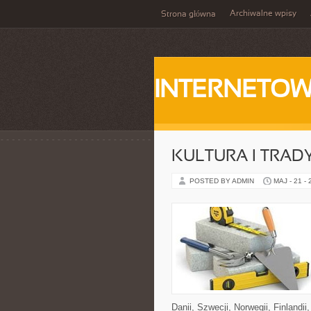
Archiwalne wpisy
Strona główna
INTERNETOW
KULTURA I TRAD
POSTED BY ADMIN
MAJ - 21 -
Danii, Szwecji, Norwegii, Finlandii