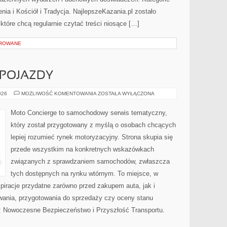
enia i Kościół i Tradycja. NajlepszeKazania.pl zostało
tóre chcą regularnie czytać treści niosące […]
OROWANE
POJAZDY
AUTONOMICZNE
026
MOŻLIWOŚĆ KOMENTOWANIA
ZOSTAŁA WYŁĄCZONA
POJAZDY
Moto Concierge to samochodowy serwis tematyczny,
który został przygotowany z myślą o osobach chcących
lepiej rozumieć rynek motoryzacyjny. Strona skupia się
przede wszystkim na konkretnych wskazówkach
związanych z sprawdzaniem samochodów, zwłaszcza
tych dostępnych na rynku wtórnym. To miejsce, w
piracje przydatne zarówno przed zakupem auta, jak i
wania, przygotowania do sprzedaży czy oceny stanu
: Nowoczesne Bezpieczeństwo i Przyszłość Transportu.