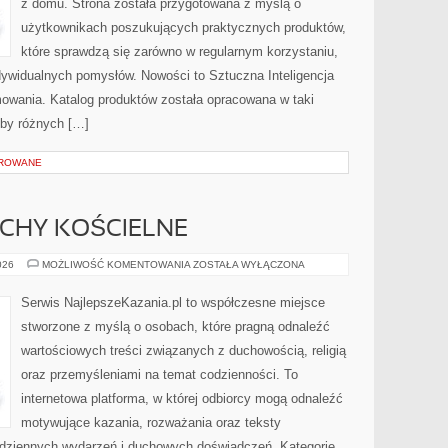
z domu. Strona została przygotowana z myślą o
użytkownikach poszukujących praktycznych produktów,
które sprawdzą się zarówno w regularnym korzystaniu,
indywidualnych pomysłów. Nowości to Sztuczna Inteligencja
mowania. Katalog produktów została opracowana w taki
eby różnych […]
OROWANE
UCHY KOŚCIELNE
WSPÓLNOTY
026
MOŻLIWOŚĆ KOMENTOWANIA
ZOSTAŁA WYŁĄCZONA
I
RUCHY
KOŚCIELNE
Serwis NajlepszeKazania.pl to współczesne miejsce
stworzone z myślą o osobach, które pragną odnaleźć
wartościowych treści związanych z duchowością, religią
oraz przemyśleniami na temat codzienności. To
internetowa platforma, w której odbiorcy mogą odnaleźć
motywujące kazania, rozważania oraz teksty
odziennych wydarzeń i duchowych doświadczeń. Kategorie