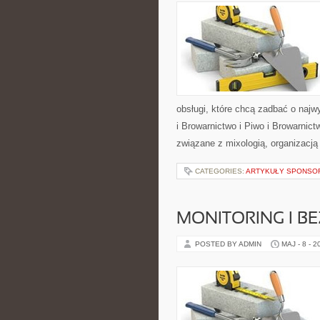
obsługi, które chcą zadbać o naj
i Browarnictwo i Piwo i Browarnic
związane z mixologią, organizacj
CATEGORIES:
ARTYKUŁY SPONS
MONITORING I B
POSTED BY ADMIN
MAJ - 8 - 2