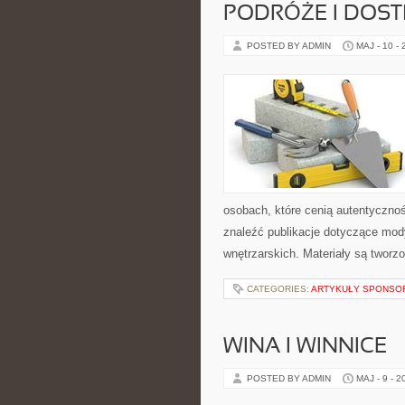
PODRÓŻE I DOS
POSTED BY ADMIN
MAJ - 10 -
osobach, które cenią autentycznoś
znaleźć publikacje dotyczące mody,
wnętrzarskich. Materiały są twor
CATEGORIES:
ARTYKUŁY SPONS
WINA I WINNICE
POSTED BY ADMIN
MAJ - 9 - 2