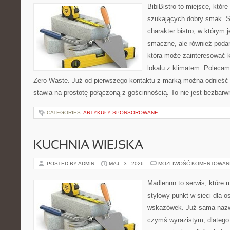
BibiBistro to miejsce, któr
szukających dobry smak. St
charakter bistro, w którym 
smaczne, ale również podan
która może zainteresować k
lokalu z klimatem. Polecam
Zero-Waste. Już od pierwszego kontaktu z marką można odnieść w
stawia na prostotę połączoną z gościnnością. To nie jest bezbarw
CATEGORIES:
ARTYKUŁY SPONSOROWANE
KUCHNIA WIEJSKA
POSTED BY ADMIN
MAJ - 3 - 2026
MOŻLIWOŚĆ KOMENTOWAN
Madlennn to serwis, które 
stylowy punkt w sieci dla 
wskazówek. Już sama nazwa
czymś wyrazistym, dlatego