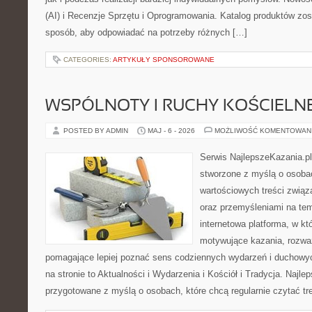
(AI) i Recenzje Sprzętu i Oprogramowania. Katalog produktów zos
sposób, aby odpowiadać na potrzeby różnych […]
CATEGORIES:
ARTYKUŁY SPONSOROWANE
WSPÓLNOTY I RUCHY KOŚCIELN
POSTED BY ADMIN
MAJ - 6 - 2026
MOŻLIWOŚĆ KOMENTOWAN
Serwis NajlepszeKazania.p
stworzone z myślą o osobac
wartościowych treści związ
oraz przemyśleniami na tem
internetowa platforma, w kt
motywujące kazania, rozważ
pomagające lepiej poznać sens codziennych wydarzeń i duchowy
na stronie to Aktualności i Wydarzenia i Kościół i Tradycja. Najle
przygotowane z myślą o osobach, które chcą regularnie czytać tr