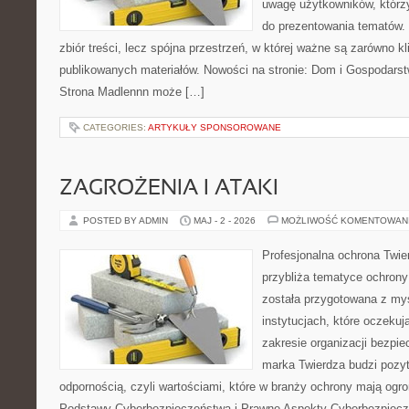
uwagę użytkowników, którzy
do prezentowania tematów. 
zbiór treści, lecz spójna przestrzeń, w której ważne są zarówno kl
publikowanych materiałów. Nowości na stronie: Dom i Gospodars
Strona Madlennn może […]
CATEGORIES:
ARTYKUŁY SPONSOROWANE
ZAGROŻENIA I ATAKI
POSTED BY ADMIN
MAJ - 2 - 2026
MOŻLIWOŚĆ KOMENTOWAN
Profesjonalna ochrona Twier
przybliża tematyce ochrony
została przygotowana z myś
instytucjach, które oczekuj
zakresie organizacji bezp
marka Twierdza budzi pozy
odpornością, czyli wartościami, które w branży ochrony mają og
Podstawy Cyberbezpieczeństwa i Prawne Aspekty Cyberbezpiecze