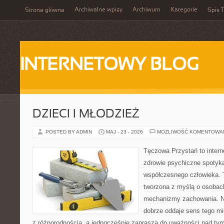
Archiwalne wpisy
Archiwum
Kategorie
Strona główna
Spis T
INTERNETOWY BLOG
DZIECI I MŁODZIEŻ
POSTED BY ADMIN
MAJ - 23 - 2026
MOŻLIWOŚĆ KOMENTOWA
Tęczowa Przystań to intern
zdrowie psychiczne spotyka
współczesnego człowieka. 
tworzona z myślą o osobac
mechanizmy zachowania. 
dobrze oddaje sens tego mi
z różnorodnością, a jednocześnie zaprasza do uważności nad tym,