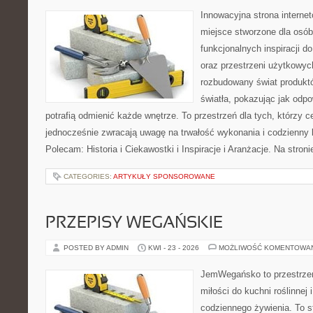
Innowacyjna strona intern
miejsce stworzone dla osób
funkcjonalnych inspiracji d
oraz przestrzeni użytkowyc
rozbudowany świat produkt
światła, pokazując jak odp
potrafią odmienić każde wnętrze. To przestrzeń dla tych, którzy c
jednocześnie zwracają uwagę na trwałość wykonania i codzienny 
Polecam: Historia i Ciekawostki i Inspiracje i Aranżacje. Na stro
CATEGORIES:
ARTYKUŁY SPONSOROWANE
PRZEPISY WEGAŃSKIE
POSTED BY ADMIN
KWI - 23 - 2026
MOŻLIWOŚĆ KOMENTOWA
JemWegańsko to przestrzeń,
miłości do kuchni roślinnej
codziennego żywienia. To st