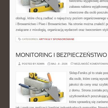
tworzeniu wyjątkowej atmos
zabawa nabiera wyjątkoweg
stworzone dla osób poszuku
obsługi, które chcą zadbać o najwyższy poziom organizowanego 
i Browarnictwo i Piwo i Browarnictwo. Na stronie można znaleźć
związane z mixologią, organizacją wydarzeń oraz tworzeniem sty
CATEGORIES:
ARTYKUŁY SPONSOROWANE
MONITORING I BEZPIECZEŃSTWO
POSTED BY ADMIN
MAJ - 8 - 2026
MOŻLIWOŚĆ KOMENTOWAN
Sklep-Feniks.pl to stale po
dla osób, które cenią wyso
jakości do ceny oraz szyb
z domu. Strona została pr
użytkownikach poszukujący
które sprawdzą się zarówno
jak i podczas realizacji bardziej indywidualnych pomysłów. Nowośc