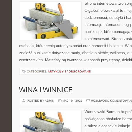
Strona internetowa tworzon
OlgaKomorowska.pl to miejs
codzienności, estetyki i ha
informacji. Internauci mogą
publikacje, które pomagają
zainteresowań. Strona zost
osobach, które cenią autentyczności oraz harmonii i balansu. W 
znaleźć publikacje dotyczące mody, dbania o siebie, wellness, a t
wnętrzarskich. Materiały są tworzone w sposób przystępny, dzię
CATEGORIES:
ARTYKUŁY SPONSOROWANE
WINA I WINNICE
POSTED BY ADMIN
MAJ - 9 - 2026
MOŻLIWOŚĆ KOMENTOWAN
Warszawski Barman to profe
poświęcona obsłudze barmań
a także eleganckie kolacje.