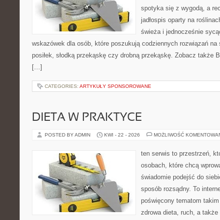
spotyka się z wygodą, a re
jadłospis oparty na roślin
świeża i jednocześnie sycą
wskazówek dla osób, które poszukują codziennych rozwiązań na ś
posiłek, słodką przekąskę czy drobną przekąskę. Zobacz także Bez
[…]
CATEGORIES:
ARTYKUŁY SPONSOROWANE
DIETA W PRAKTYCE
POSTED BY ADMIN
KWI - 22 - 2026
MOŻLIWOŚĆ KOMENTOWA
ten serwis to przestrzeń, k
osobach, które chcą wprow
świadomie podejść do siebi
sposób rozsądny. To intern
poświęcony tematom takim 
zdrowa dieta, ruch, a także