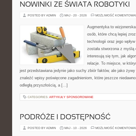
NOWINKI ZE ŚWIATA ROBOTYKI
POSTED BY ADMIN
MAJ - 20 - 2026
MOŻLIWOŚĆ KOMENTOWA
Augmentyka to wizjonerska 
osób, które chcą lepiej zr
technologii oraz jego wpły
została stworzona z myślą 
interesują się tym, jak alg
relacje. To miejsce, w któr
jest przedstawiana jedynie jako suchy zbiór faktów, ale jako żyw
znaleźć wpisy poświęcone zagadnieniom, które jeszcze niedawno 
odległą przyszłością, a […]
CATEGORIES:
ARTYKUŁY SPONSOROWANE
PODRÓŻE I DOSTĘPNOŚĆ
POSTED BY ADMIN
MAJ - 10 - 2026
MOŻLIWOŚĆ KOMENTOWA