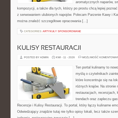
aromatycznych naparów, s
kompozycji, a także dla tych, którzy po prostu chcą lepiej pozna
z serwowaniem ulubionych napojów. Polecam Parzenie Kawy i Kaw
można znaleźć szczegółowe opracowania […]
CATEGORIES:
ARTYKUŁY SPONSOROWANE
KULISY RESTAURACJI
POSTED BY ADMIN
KWI - 11 - 2026
MOŻLIWOŚĆ KOMENTOWA
Ten portal kulinarny to no
myślą o czytelnikach zaint
które koncentruje się na l
różnych krajów. Na stronie 
restauracjach, recenzjach, 
trendach oraz zapleczu gast
Recenzje i Kulisy Restauracji. To portal, który łączy kulinarne e
Odwiedzający znajdzie tutaj nie tylko opisy lokali, lecz także szer
jedzenia, restauracyjne zwyczaje […]