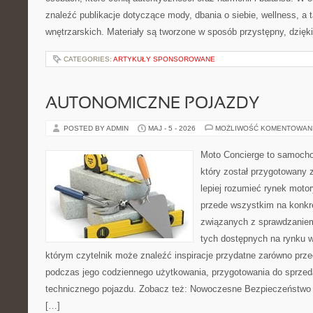
znaleźć publikacje dotyczące mody, dbania o siebie, wellness, a t
wnętrzarskich. Materiały są tworzone w sposób przystępny, dzię
CATEGORIES:
ARTYKUŁY SPONSOROWANE
AUTONOMICZNE POJAZDY
POSTED BY ADMIN
MAJ - 5 - 2026
MOŻLIWOŚĆ KOMENTOWAN
Moto Concierge to samocho
który został przygotowany
lepiej rozumieć rynek motor
przede wszystkim na konk
związanych z sprawdzanie
tych dostępnych na rynku w
którym czytelnik może znaleźć inspiracje przydatne zarówno prze
podczas jego codziennego użytkowania, przygotowania do sprze
technicznego pojazdu. Zobacz też: Nowoczesne Bezpieczeństwo i
[…]