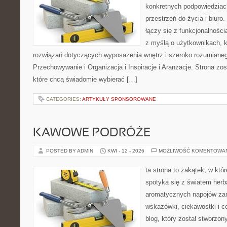
konkretnych podpowiedziac
przestrzeń do życia i biuro.
łączy się z funkcjonalności
z myślą o użytkownikach, 
rozwiązań dotyczących wyposażenia wnętrz i szeroko rozumiane
Przechowywanie i Organizacja i Inspiracje i Aranżacje. Strona zo
które chcą świadomie wybierać […]
CATEGORIES:
ARTYKUŁY SPONSOROWANE
KAWOWE PODRÓŻE
POSTED BY ADMIN
KWI - 12 - 2026
MOŻLIWOŚĆ KOMENTOWA
ta strona to zakątek, w kt
spotyka się z światem herba
aromatycznych napojów zam
wskazówki, ciekawostki i c
blog, który został stworzon