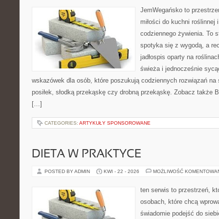
JemWegańsko to przestrzeń,
miłości do kuchni roślinnej
codziennego żywienia. To st
spotyka się z wygodą, a re
jadłospis oparty na roślin
świeża i jednocześnie sycą
wskazówek dla osób, które poszukują codziennych rozwiązań na ś
posiłek, słodką przekąskę czy drobną przekąskę. Zobacz także Bez
[…]
CATEGORIES:
ARTYKUŁY SPONSOROWANE
DIETA W PRAKTYCE
POSTED BY ADMIN
KWI - 22 - 2026
MOŻLIWOŚĆ KOMENTOWA
ten serwis to przestrzeń, k
osobach, które chcą wprow
świadomie podejść do siebi