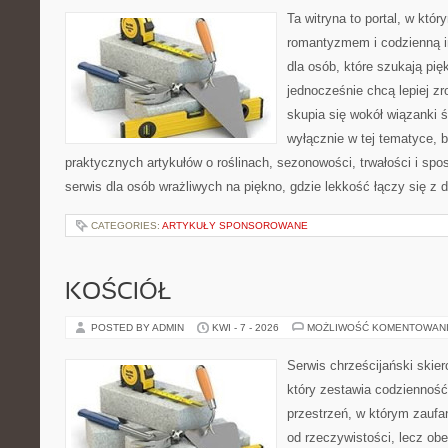
Ta witryna to portal, w któr
romantyzmem i codzienną ins
dla osób, które szukają pi
jednocześnie chcą lepiej zr
skupia się wokół wiązanki ś
wyłącznie w tej tematyce, 
praktycznych artykułów o roślinach, sezonowości, trwałości i s
serwis dla osób wrażliwych na piękno, gdzie lekkość łączy się z
CATEGORIES:
ARTYKUŁY SPONSOROWANE
KOŚCIÓŁ
POSTED BY ADMIN
KWI - 7 - 2026
MOŻLIWOŚĆ KOMENTOWAN
Serwis chrześcijański skie
który zestawia codziennoś
przestrzeń, w którym zaufa
od rzeczywistości, lecz obe