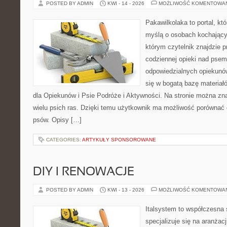
POSTED BY ADMIN
KWI - 14 - 2026
MOŻLIWOŚĆ KOMENTOWA
Pakawilkolaka to portal, kt
myślą o osobach kochający
którym czytelnik znajdzie 
codziennej opieki nad psem
odpowiedzialnych opiekunó
się w bogatą bazę materiałó
dla Opiekunów i Psie Podróże i Aktywności. Na stronie można z
wielu psich ras. Dzięki temu użytkownik ma możliwość porówna
psów. Opisy […]
CATEGORIES:
ARTYKUŁY SPONSOROWANE
DIY I RENOWACJE
POSTED BY ADMIN
KWI - 13 - 2026
MOŻLIWOŚĆ KOMENTOWA
Italsystem to współczesna s
specjalizuje się na aranżac