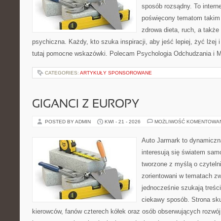
sposób rozsądny. To intern
poświęcony tematom takim 
zdrowa dieta, ruch, a także
psychiczna. Każdy, kto szuka inspiracji, aby jeść lepiej, żyć lżej 
tutaj pomocne wskazówki. Polecam Psychologia Odchudzania i Mi
CATEGORIES:
ARTYKUŁY SPONSOROWANE
GIGANCI Z EUROPY
POSTED BY ADMIN
KWI - 21 - 2026
MOŻLIWOŚĆ KOMENTOWA
Auto Jarmark to dynamiczna
interesują się światem sa
tworzone z myślą o czyteln
zorientowani w tematach zw
jednocześnie szukają treśc
ciekawy sposób. Strona sku
kierowców, fanów czterech kółek oraz osób obserwujących rozwój