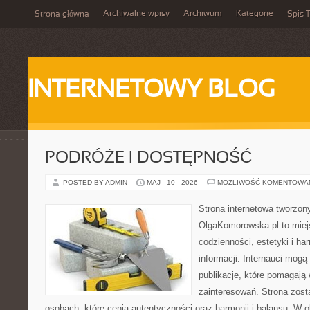
Archiwalne wpisy
Archiwum
Kategorie
Strona główna
Spis T
INTERNETOWY BLOG
PODRÓŻE I DOSTĘPNOŚĆ
POSTED BY ADMIN
MAJ - 10 - 2026
MOŻLIWOŚĆ KOMENTOWA
Strona internetowa tworzon
OlgaKomorowska.pl to miejs
codzienności, estetyki i ha
informacji. Internauci mogą
publikacje, które pomagają
zainteresowań. Strona zost
osobach, które cenią autentyczności oraz harmonii i balansu. W 