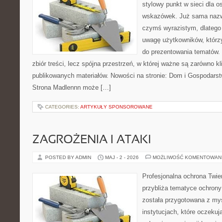
stylowy punkt w sieci dla 
wskazówek. Już sama nazwa
czymś wyrazistym, dlatego
uwagę użytkowników, którzy
do prezentowania tematów. 
zbiór treści, lecz spójna przestrzeń, w której ważne są zarówno kl
publikowanych materiałów. Nowości na stronie: Dom i Gospodars
Strona Madlennn może […]
CATEGORIES:
ARTYKUŁY SPONSOROWANE
ZAGROŻENIA I ATAKI
POSTED BY ADMIN
MAJ - 2 - 2026
MOŻLIWOŚĆ KOMENTOWAN
Profesjonalna ochrona Twier
przybliża tematyce ochrony
została przygotowana z myś
instytucjach, które oczekuj