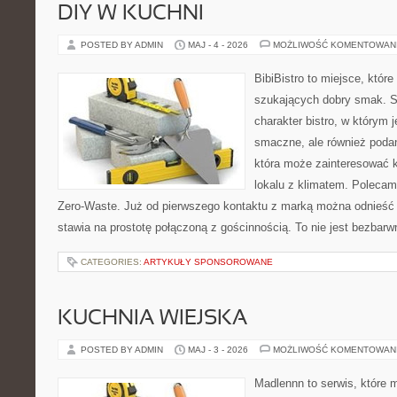
DIY W KUCHNI
POSTED BY ADMIN
MAJ - 4 - 2026
MOŻLIWOŚĆ KOMENTOWAN
BibiBistro to miejsce, któr
szukających dobry smak. St
charakter bistro, w którym 
smaczne, ale również podan
która może zainteresować k
lokalu z klimatem. Polecam
Zero-Waste. Już od pierwszego kontaktu z marką można odnieść w
stawia na prostotę połączoną z gościnnością. To nie jest bezbarw
CATEGORIES:
ARTYKUŁY SPONSOROWANE
KUCHNIA WIEJSKA
POSTED BY ADMIN
MAJ - 3 - 2026
MOŻLIWOŚĆ KOMENTOWAN
Madlennn to serwis, które 