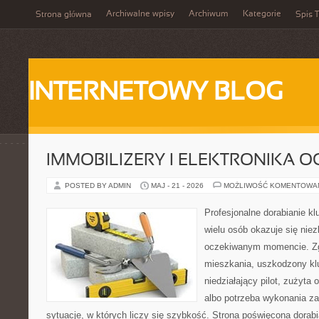
Archiwalne wpisy
Archiwum
Kategorie
Strona główna
Spis T
INTERNETOWY BLOG
IMMOBILIZERY I ELEKTRONIKA 
POSTED BY ADMIN
MAJ - 21 - 2026
MOŻLIWOŚĆ KOMENTOWA
Profesjonalne dorabianie klu
wielu osób okazuje się nie
oczekiwanym momencie. Zg
mieszkania, uszkodzony k
niedziałający pilot, zużyt
albo potrzeba wykonania z
sytuacje, w których liczy się szybkość. Strona poświęcona dorabi