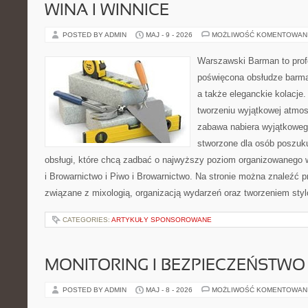
WINA I WINNICE
POSTED BY ADMIN
MAJ - 9 - 2026
MOŻLIWOŚĆ KOMENTOWAN
Warszawski Barman to profe
poświęcona obsłudze barmań
a także eleganckie kolacje.
tworzeniu wyjątkowej atmos
zabawa nabiera wyjątkoweg
stworzone dla osób poszuku
obsługi, które chcą zadbać o najwyższy poziom organizowanego 
i Browarnictwo i Piwo i Browarnictwo. Na stronie można znaleźć
związane z mixologią, organizacją wydarzeń oraz tworzeniem sty
CATEGORIES:
ARTYKUŁY SPONSOROWANE
MONITORING I BEZPIECZEŃSTWO
POSTED BY ADMIN
MAJ - 8 - 2026
MOŻLIWOŚĆ KOMENTOWAN