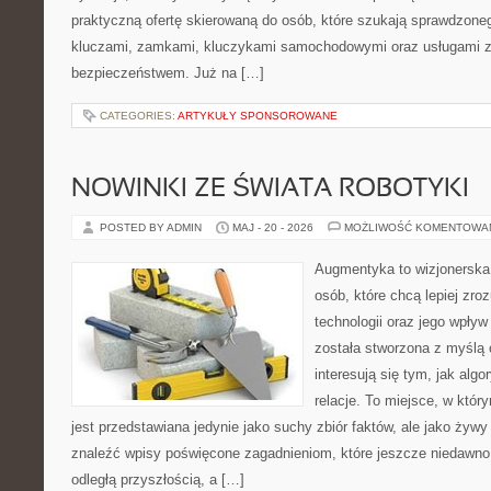
praktyczną ofertę skierowaną do osób, które szukają sprawdzone
kluczami, zamkami, kluczykami samochodowymi oraz usługami 
bezpieczeństwem. Już na […]
CATEGORIES:
ARTYKUŁY SPONSOROWANE
NOWINKI ZE ŚWIATA ROBOTYKI
POSTED BY ADMIN
MAJ - 20 - 2026
MOŻLIWOŚĆ KOMENTOWA
Augmentyka to wizjonerska 
osób, które chcą lepiej zr
technologii oraz jego wpły
została stworzona z myślą 
interesują się tym, jak alg
relacje. To miejsce, w któr
jest przedstawiana jedynie jako suchy zbiór faktów, ale jako żyw
znaleźć wpisy poświęcone zagadnieniom, które jeszcze niedawno 
odległą przyszłością, a […]