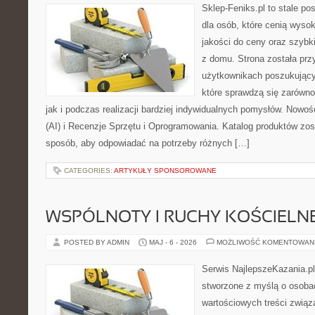
Sklep-Feniks.pl to stale po
dla osób, które cenią wyso
jakości do ceny oraz szyb
z domu. Strona została pr
użytkownikach poszukujący
które sprawdzą się zarówno
jak i podczas realizacji bardziej indywidualnych pomysłów. Nowośc
(AI) i Recenzje Sprzętu i Oprogramowania. Katalog produktów zos
sposób, aby odpowiadać na potrzeby różnych […]
CATEGORIES:
ARTYKUŁY SPONSOROWANE
WSPÓLNOTY I RUCHY KOŚCIELN
POSTED BY ADMIN
MAJ - 6 - 2026
MOŻLIWOŚĆ KOMENTOWAN
Serwis NajlepszeKazania.p
stworzone z myślą o osobac
wartościowych treści związ