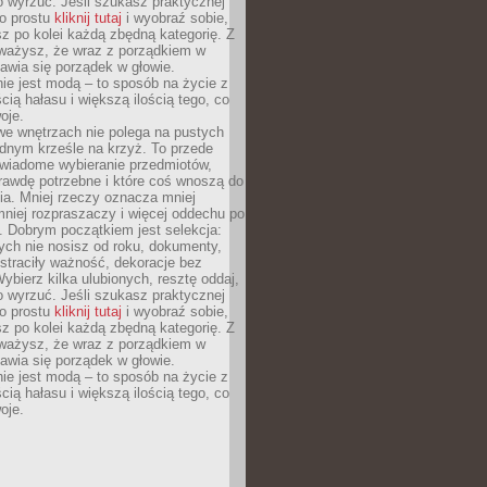
o wyrzuć. Jeśli szukasz praktycznej
po prostu
kliknij tutaj
i wyobraź sobie,
z po kolei każdą zbędną kategorię. Z
ażysz, że wraz z porządkiem w
awia się porządek w głowie.
ie jest modą – to sposób na życie z
ścią hałasu i większą ilością tego, co
oje.
we wnętrzach nie polega na pustych
ednym krześle na krzyż. To przede
wiadome wybieranie przedmiotów,
rawdę potrzebne i które coś wnoszą do
ia. Mniej rzeczy oznacza mniej
mniej rozpraszaczy i więcej oddechu po
. Dobrym początkiem jest selekcja:
rych nie nosisz od roku, dokumenty,
straciły ważność, dekoracje bez
ybierz kilka ulubionych, resztę oddaj,
o wyrzuć. Jeśli szukasz praktycznej
po prostu
kliknij tutaj
i wyobraź sobie,
z po kolei każdą zbędną kategorię. Z
ażysz, że wraz z porządkiem w
awia się porządek w głowie.
ie jest modą – to sposób na życie z
ścią hałasu i większą ilością tego, co
oje.