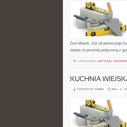
Zero-Waste. Już od pierwszego ko
stawia na prostotę połączoną z go
CATEGORIES:
ARTYKUŁY SPONS
KUCHNIA WIEJSK
POSTED BY ADMIN
MAJ - 3 - 2