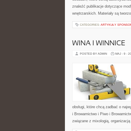
znaleźć publikacje dotyczące mody,
wnętrzarskich. Materiały są twor
CATEGORIES:
ARTYKUŁY SPONS
WINA I WINNICE
POSTED BY ADMIN
MAJ - 9 - 2
obsługi, które chcą zadbać o naj
i Browarnictwo i Piwo i Browarnic
związane z mixologią, organizacj