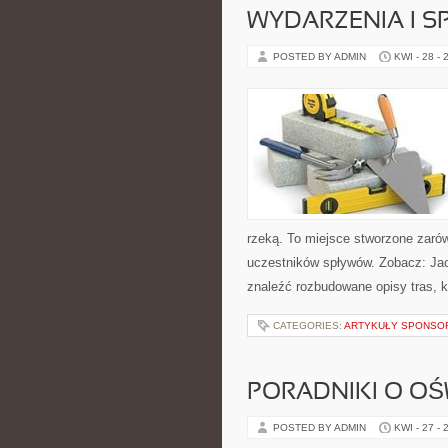
WYDARZENIA I 
POSTED BY ADMIN
KWI - 28 - 
rzeką. To miejsce stworzone zarów
uczestników spływów. Zobacz: Jach
znaleźć rozbudowane opisy tras, 
CATEGORIES:
ARTYKUŁY SPONS
PORADNIKI O OŚ
POSTED BY ADMIN
KWI - 27 - 