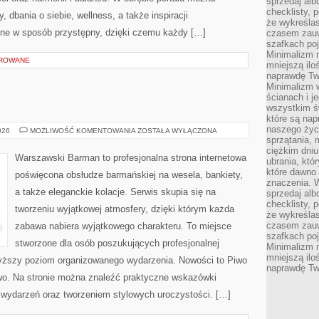
sprzedaj alb
checklisty, 
 dbania o siebie, wellness, a także inspiracji
że wykreślas
zone w sposób przystępny, dzięki czemu każdy […]
czasem zauw
szafkach poj
Minimalizm n
OROWANE
mniejszą ilo
naprawdę Tw
Minimalizm 
ścianach i j
wszystkim ś
które są nap
naszego życ
WINA
026
MOŻLIWOŚĆ KOMENTOWANIA
ZOSTAŁA WYŁĄCZONA
I
sprzątania, 
WINNICE
ciężkim dniu
Warszawski Barman to profesjonalna strona internetowa
ubrania, któ
które dawno 
poświęcona obsłudze barmańskiej na wesela, bankiety,
znaczenia. W
a także eleganckie kolacje. Serwis skupia się na
sprzedaj alb
checklisty, 
tworzeniu wyjątkowej atmosfery, dzięki którym każda
że wykreślas
czasem zauw
zabawa nabiera wyjątkowego charakteru. To miejsce
szafkach poj
stworzone dla osób poszukujących profesjonalnej
Minimalizm n
mniejszą ilo
wyższy poziom organizowanego wydarzenia. Nowości to Piwo
naprawdę Tw
two. Na stronie można znaleźć praktyczne wskazówki
ą wydarzeń oraz tworzeniem stylowych uroczystości. […]