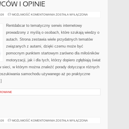
CÓW I OPINIE
HISTORIE
026
MOŻLIWOŚĆ KOMENTOWANIA
ZOSTAŁA WYŁĄCZONA
KIEROWCÓW
I
OPINIE
Rentdabcar to tematyczny serwis internetowy
prowadzony z myślą o osobach, które szukają wiedzy o
autach. Strona zestawia wiele przydatnych tematów
związanych z autami, dzięki czemu może być
pomocnym punktem startowym zarówno dla miłośników
motoryzacji, jak i dla tych, którzy dopiero zgłębiają świat
 sieci, w którym można znaleźć porady dotyczące różnych
 poszukiwania samochodu używanego aż po praktyczne
]
OROWANE
DIY
026
MOŻLIWOŚĆ KOMENTOWANIA
ZOSTAŁA WYŁĄCZONA
W
KUCHNI