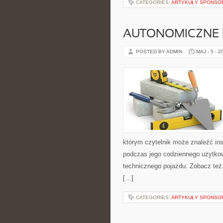
CATEGORIES:
ARTYKUŁY SPONS
AUTONOMICZNE 
POSTED BY ADMIN
MAJ - 5 - 2
którym czytelnik może znaleźć ins
podczas jego codziennego użytko
technicznego pojazdu. Zobacz też
[…]
CATEGORIES:
ARTYKUŁY SPONS