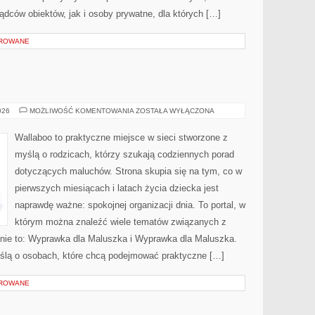
dców obiektów, jak i osoby prywatne, dla których […]
OROWANE
SEN
026
MOŻLIWOŚĆ KOMENTOWANIA
ZOSTAŁA WYŁĄCZONA
I
KOMFORT
Wallaboo to praktyczne miejsce w sieci stworzone z
myślą o rodzicach, którzy szukają codziennych porad
dotyczących maluchów. Strona skupia się na tym, co w
pierwszych miesiącach i latach życia dziecka jest
naprawdę ważne: spokojnej organizacji dnia. To portal, w
którym można znaleźć wiele tematów związanych z
onie to: Wyprawka dla Maluszka i Wyprawka dla Maluszka.
ślą o osobach, które chcą podejmować praktyczne […]
OROWANE