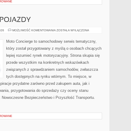
OROWANE
POJAZDY
AUTONOMICZNE
026
MOŻLIWOŚĆ KOMENTOWANIA
ZOSTAŁA WYŁĄCZONA
POJAZDY
Moto Concierge to samochodowy serwis tematyczny,
który został przygotowany z myślą o osobach chcących
lepiej rozumieć rynek motoryzacyjny. Strona skupia się
przede wszystkim na konkretnych wskazówkach
związanych z sprawdzaniem samochodów, zwłaszcza
tych dostępnych na rynku wtórnym. To miejsce, w
piracje przydatne zarówno przed zakupem auta, jak i
wania, przygotowania do sprzedaży czy oceny stanu
: Nowoczesne Bezpieczeństwo i Przyszłość Transportu.
OROWANE