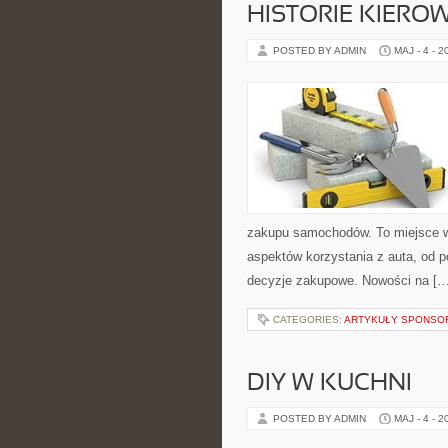
HISTORIE KIEROW
POSTED BY ADMIN
MAJ - 4 - 2
zakupu samochodów. To miejsce w
aspektów korzystania z auta, od
decyzje zakupowe. Nowości na […
CATEGORIES:
ARTYKUŁY SPONS
DIY W KUCHNI
POSTED BY ADMIN
MAJ - 4 - 2