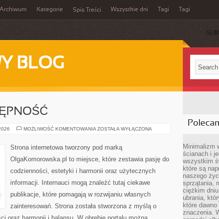
Archiwum
Kategorie
Wszystkie dni
Tagi
Tagi
Spis Treści
SUB
Y BLOG
TĘPNOŚĆ
Poleca
PODRÓŻE
 2026
MOŻLIWOŚĆ KOMENTOWANIA
ZOSTAŁA WYŁĄCZONA
I
DOSTĘPNOŚĆ
Minimalizm 
Strona internetowa tworzony pod marką
ścianach i j
OlgaKomorowska.pl to miejsce, które zestawia pasję do
wszystkim ś
które są nap
codzienności, estetyki i harmonii oraz użytecznych
naszego życ
informacji. Internauci mogą znaleźć tutaj ciekawe
sprzątania, 
ciężkim dniu
publikacje, które pomagają w rozwijaniu własnych
ubrania, któ
które dawno 
zainteresowań. Strona została stworzona z myślą o
znaczenia. W
ci oraz harmonii i balansu. W obrębie portalu można