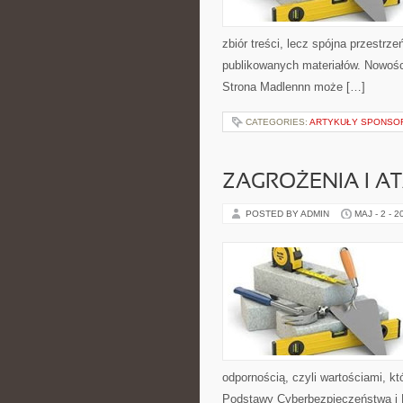
zbiór treści, lecz spójna przestrz
publikowanych materiałów. Nowośc
Strona Madlennn może […]
CATEGORIES:
ARTYKUŁY SPONS
ZAGROŻENIA I AT
POSTED BY ADMIN
MAJ - 2 - 2
odpornością, czyli wartościami, 
Podstawy Cyberbezpieczeństwa i 