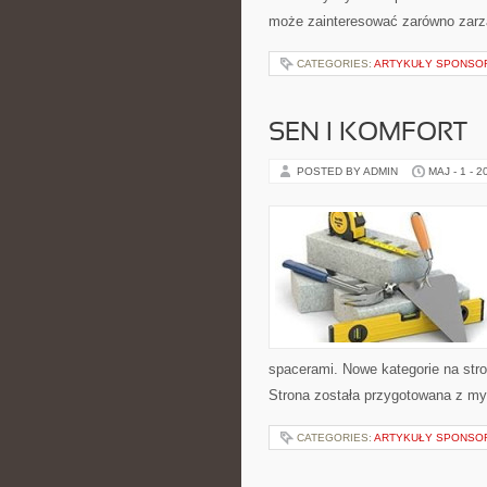
może zainteresować zarówno zarzą
CATEGORIES:
ARTYKUŁY SPONS
SEN I KOMFORT
POSTED BY ADMIN
MAJ - 1 - 2
spacerami. Nowe kategorie na str
Strona została przygotowana z my
CATEGORIES:
ARTYKUŁY SPONS