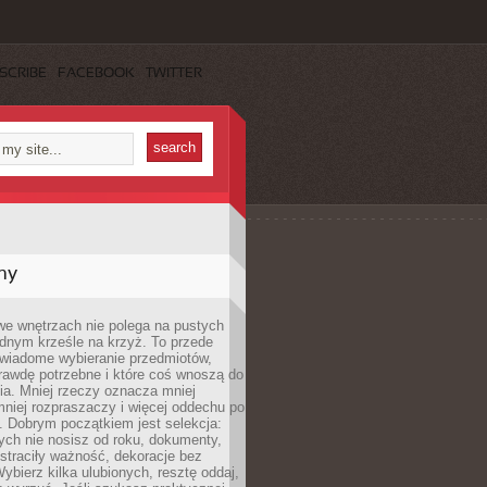
SCRIBE
FACEBOOK
TWITTER
my
we wnętrzach nie polega na pustych
ednym krześle na krzyż. To przede
wiadome wybieranie przedmiotów,
rawdę potrzebne i które coś wnoszą do
ia. Mniej rzeczy oznacza mniej
mniej rozpraszaczy i więcej oddechu po
. Dobrym początkiem jest selekcja:
rych nie nosisz od roku, dokumenty,
straciły ważność, dekoracje bez
ybierz kilka ulubionych, resztę oddaj,