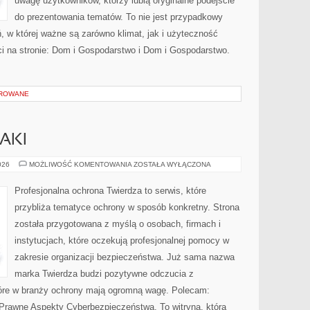
uwagę użytkowników, którzy lubią oryginalne podejście
do prezentowania tematów. To nie jest przypadkowy
eń, w której ważne są zarówno klimat, jak i użyteczność
i na stronie: Dom i Gospodarstwo i Dom i Gospodarstwo.
OROWANE
AKI
ZAGROŻENIA
026
MOŻLIWOŚĆ KOMENTOWANIA
ZOSTAŁA WYŁĄCZONA
I
ATAKI
Profesjonalna ochrona Twierdza to serwis, które
przybliża tematyce ochrony w sposób konkretny. Strona
została przygotowana z myślą o osobach, firmach i
instytucjach, które oczekują profesjonalnej pomocy w
zakresie organizacji bezpieczeństwa. Już sama nazwa
marka Twierdza budzi pozytywne odczucia z
które w branży ochrony mają ogromną wagę. Polecam:
Prawne Aspekty Cyberbezpieczeństwa. To witryna, która