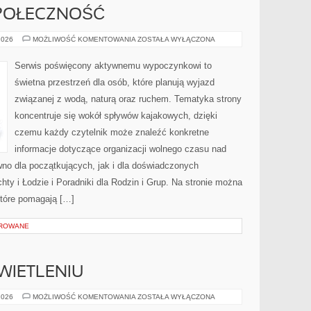
SPOŁECZNOŚĆ
WYDARZENIA
2026
MOŻLIWOŚĆ KOMENTOWANIA
ZOSTAŁA WYŁĄCZONA
I
SPOŁECZNOŚĆ
Serwis poświęcony aktywnemu wypoczynkowi to
świetna przestrzeń dla osób, które planują wyjazd
związanej z wodą, naturą oraz ruchem. Tematyka strony
koncentruje się wokół spływów kajakowych, dzięki
czemu każdy czytelnik może znaleźć konkretne
informacje dotyczące organizacji wolnego czasu nad
no dla początkujących, jak i dla doświadczonych
ty i Łodzie i Poradniki dla Rodzin i Grup. Na stronie można
które pomagają […]
OROWANE
WIETLENIU
PORADNIKI
2026
MOŻLIWOŚĆ KOMENTOWANIA
ZOSTAŁA WYŁĄCZONA
O