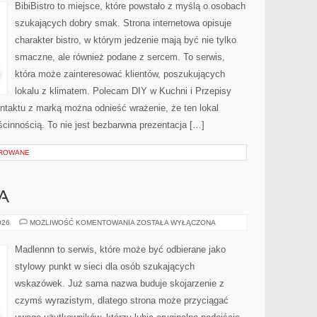
BibiBistro to miejsce, które powstało z myślą o osobach
szukających dobry smak. Strona internetowa opisuje
charakter bistro, w którym jedzenie mają być nie tylko
smaczne, ale również podane z sercem. To serwis,
która może zainteresować klientów, poszukujących
lokalu z klimatem. Polecam DIY w Kuchni i Przepisy
ntaktu z marką można odnieść wrażenie, że ten lokal
ścinnością. To nie jest bezbarwna prezentacja […]
OROWANE
A
KUCHNIA
026
MOŻLIWOŚĆ KOMENTOWANIA
ZOSTAŁA WYŁĄCZONA
WIEJSKA
Madlennn to serwis, które może być odbierane jako
stylowy punkt w sieci dla osób szukających
wskazówek. Już sama nazwa buduje skojarzenie z
czymś wyrazistym, dlatego strona może przyciągać