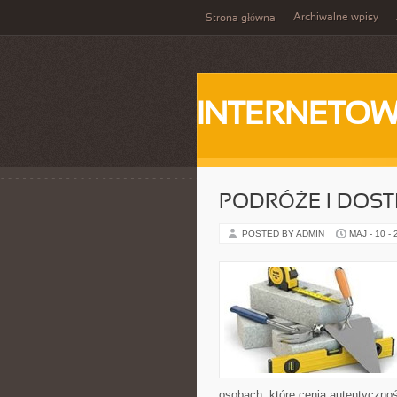
Archiwalne wpisy
Strona główna
INTERNETOW
PODRÓŻE I DOS
POSTED BY ADMIN
MAJ - 10 -
osobach, które cenią autentycznoś