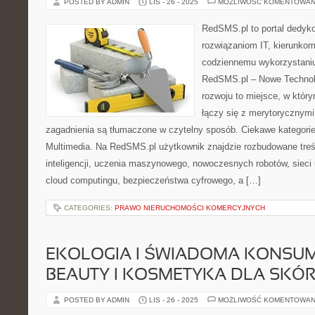
POSTED BY ADMIN
LIS - 26 - 2025
MOŻLIWOŚĆ KOMENTOWAN
RedSMS.pl to portal dedy
rozwiązaniom IT, kierunkom
codziennemu wykorzystaniu
RedSMS.pl – Nowe Technolog
rozwoju to miejsce, w któr
łączy się z merytorycznymi
zagadnienia są tłumaczone w czytelny sposób. Ciekawe kategorie:
Multimedia. Na RedSMS.pl użytkownik znajdzie rozbudowane treś
inteligencji, uczenia maszynowego, nowoczesnych robotów, sieci
cloud computingu, bezpieczeństwa cyfrowego, a […]
CATEGORIES:
PRAWO NIERUCHOMOŚCI KOMERCYJNYCH
EKOLOGIA I ŚWIADOMA KONSU
BEAUTY I KOSMETYKA DLA SKÓR
POSTED BY ADMIN
LIS - 26 - 2025
MOŻLIWOŚĆ KOMENTOWAN