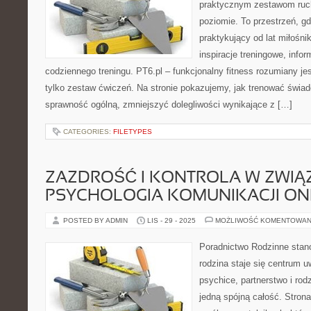
praktycznym zestawom ruc
poziomie. To przestrzeń, gd
praktykujący od lat miłośni
inspiracje treningowe, info
codziennego treningu. PT6.pl – funkcjonalny fitness rozumiany jest 
tylko zestaw ćwiczeń. Na stronie pokazujemy, jak trenować świ
sprawność ogólną, zmniejszyć dolegliwości wynikające z […]
CATEGORIES:
FILETYPES
ZAZDROŚĆ I KONTROLA W ZWIĄZ
PSYCHOLOGIA KOMUNIKACJI ON
POSTED BY ADMIN
LIS - 29 - 2025
MOŻLIWOŚĆ KOMENTOWAN
Poradnictwo Rodzinne stan
rodzina staje się centrum u
psychice, partnerstwo i rodz
jedną spójną całość. Stron