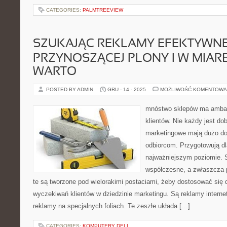
CATEGORIES:
PALMTREEVIEW
SZUKAJĄC REKLAMY EFEKTYWNE
PRZYNOSZĄCEJ PLONY I W MIARĘ
WARTO
POSTED BY ADMIN
GRU - 14 - 2025
MOŻLIWOŚĆ KOMENTOWA
mnóstwo sklepów ma amba
klientów. Nie każdy jest do
marketingowe mają dużo d
odbiorcom. Przygotowują dl
najważniejszym poziomie. S
współczesne, a zwłaszcza 
te są tworzone pod wielorakimi postaciami, żeby dostosować się
wyczekiwań klientów w dziedzinie marketingu. Są reklamy interne
reklamy na specjalnych foliach. Te zeszłe układa […]
CATEGORIES:
KOMPUTERY DELL