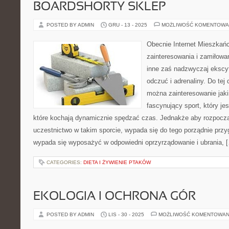
BOARDSHORTY SKLEP
POSTED BY ADMIN
GRU - 13 - 2025
MOŻLIWOŚĆ KOMENTOWA
Obecnie Internet Mieszkańc
zainteresowania i zamiłowan
inne zaś nadzwyczaj ekscyt
odczuć i adrenaliny. Do tej 
można zainteresowanie jaki
fascynujący sport, który je
które kochają dynamicznie spędzać czas. Jednakże aby rozpoczą
uczestnictwo w takim sporcie, wypada się do tego porządnie prz
wypada się wyposażyć w odpowiedni oprzyrządowanie i ubrania, 
CATEGORIES:
DIETA I ŻYWIENIE PTAKÓW
EKOLOGIA I OCHRONA GÓR
POSTED BY ADMIN
LIS - 30 - 2025
MOŻLIWOŚĆ KOMENTOWAN