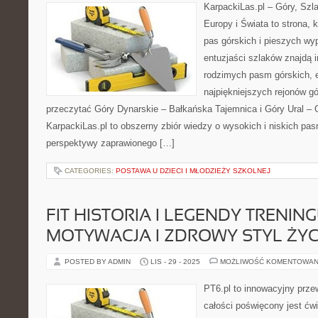
KarpackiLas.pl – Góry, Szl
Europy i Świata to strona, 
pas górskich i pieszych wyp
entuzjaści szlaków znajdą i
rodzimych pasm górskich, 
najpiękniejszych rejonów gó
przeczytać Góry Dynarskie – Bałkańska Tajemnica i Góry Ural – 
KarpackiLas.pl to obszerny zbiór wiedzy o wysokich i niskich pa
perspektywy zaprawionego […]
CATEGORIES:
POSTAWA U DZIECI I MŁODZIEŻY SZKOLNEJ
FIT HISTORIA I LEGENDY TRENING
MOTYWACJA I ZDROWY STYL ŻYC
POSTED BY ADMIN
LIS - 29 - 2025
MOŻLIWOŚĆ KOMENTOWAN
PT6.pl to innowacyjny przew
całości poświęcony jest ćw