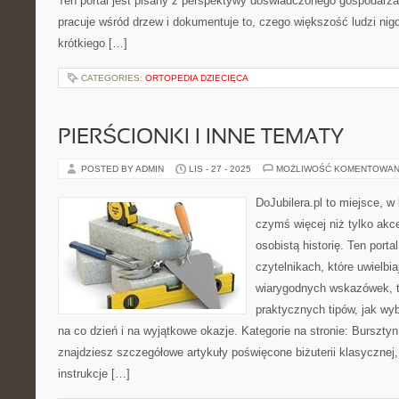
Ten portal jest pisany z perspektywy doświadczonego gospodarza l
pracuje wśród drzew i dokumentuje to, czego większość ludzi ni
krótkiego […]
CATEGORIES:
ORTOPEDIA DZIECIĘCA
PIERŚCIONKI I INNE TEMATY
POSTED BY ADMIN
LIS - 27 - 2025
MOŻLIWOŚĆ KOMENTOWAN
DoJubilera.pl to miejsce, w 
czymś więcej niż tylko akc
osobistą historię. Ten porta
czytelnikach, które uwielbia
wiarygodnych wskazówek, 
praktycznych tipów, jak wy
na co dzień i na wyjątkowe okazje. Kategorie na stronie: Bursztyn
znajdziesz szczegółowe artykuły poświęcone biżuterii klasyczne
instrukcje […]