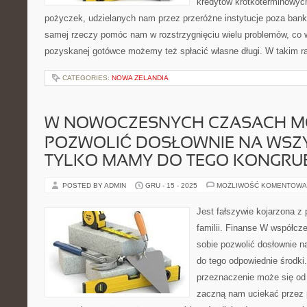
kredytów krótkoterminowyc
pożyczek, udzielanych nam przez przeróżne instytucje poza ban
samej rzeczy pomóc nam w rozstrzygnięciu wielu problemów, co wi
pozyskanej gotówce możemy też spłacić własne długi. W takim r
CATEGORIES:
NOWA ZELANDIA
W NOWOCZESNYCH CZASACH M
POZWOLIĆ DOSŁOWNIE NA WSZY
TYLKO MAMY DO TEGO KONGRU
POSTED BY ADMIN
GRU - 15 - 2025
MOŻLIWOŚĆ KOMENTOWA
Jest fałszywie kojarzona z
familii. Finanse W współ
sobie pozwolić dosłownie n
do tego odpowiednie środki
przeznaczenie może się od 
zaczną nam uciekać przez 