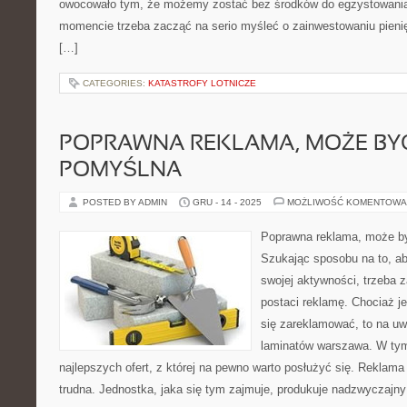
owocowało tym, że możemy zostać bez środków do egzystowani
momencie trzeba zacząć na serio myśleć o zainwestowaniu pienięd
[…]
CATEGORIES:
KATASTROFY LOTNICZE
POPRAWNA REKLAMA, MOŻE BY
POMYŚLNA
POSTED BY ADMIN
GRU - 14 - 2025
MOŻLIWOŚĆ KOMENTOWA
Poprawna reklama, może by
Szukając sposobu na to, a
swojej aktywności, trzeba 
postaci reklamę. Chociaż j
się zareklamować, to na uw
laminatów warszawa. W tym 
najlepszych ofert, z której na pewno warto posłużyć się. Reklama
trudna. Jednostka, jaka się tym zajmuje, produkuje nadzwyczajny 