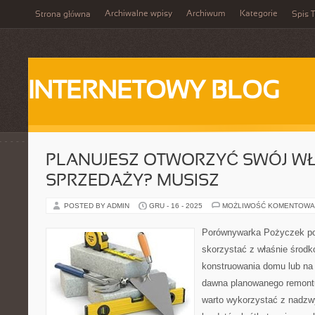
Archiwalne wpisy
Archiwum
Kategorie
Strona główna
Spis T
INTERNETOWY BLOG
PLANUJESZ OTWORZYĆ SWÓJ W
SPRZEDAŻY? MUSISZ
POSTED BY ADMIN
GRU - 16 - 2025
MOŻLIWOŚĆ KOMENTOWA
Porównywarka Pożyczek p
skorzystać z właśnie środ
konstruowania domu lub na
dawna planowanego remontu
warto wykorzystać z nadzw