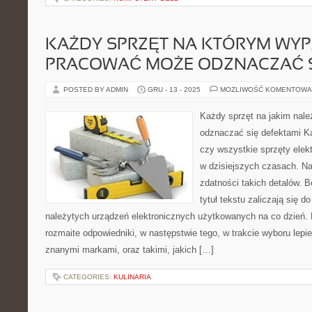
KAŻDY SPRZĘT NA KTÓRYM WY
PRACOWAĆ MOŻE ODZNACZAĆ S
POSTED BY ADMIN
GRU - 13 - 2025
MOŻLIWOŚĆ KOMENTOWA
Każdy sprzęt na jakim nal
odznaczać się defektami K
czy wszystkie sprzęty elek
w dzisiejszych czasach. N
zdatności takich detalów. 
tytuł tekstu zaliczają się 
należytych urządzeń elektronicznych użytkowanych na co dzień. 
rozmaite odpowiedniki, w następstwie tego, w trakcie wyboru lepi
znanymi markami, oraz takimi, jakich […]
CATEGORIES:
KULINARIA