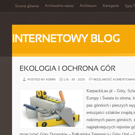
Archiwalne wpisy
Archiwum
Kategorie
Strona główna
Spis T
INTERNETOWY BLOG
EKOLOGIA I OCHRONA GÓR
POSTED BY ADMIN
LIS - 30 - 2025
MOŻLIWOŚĆ KOMENTOWAN
KarpackiLas.pl – Góry, Szl
Europy i Świata to strona, 
pas górskich i pieszych wyp
entuzjaści szlaków znajdą i
rodzimych pasm górskich, 
najpiękniejszych rejonów gó
przeczytać Góry Dynarskie – Bałkańska Tajemnica i Góry Ural – 