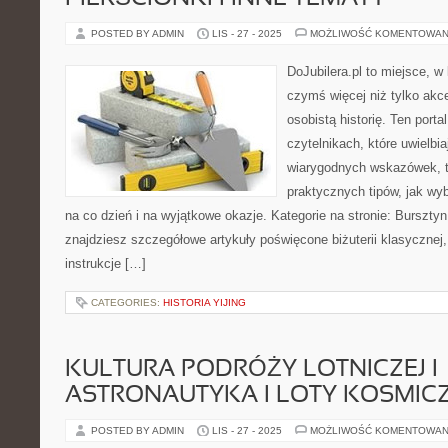
POSTED BY ADMIN
LIS - 27 - 2025
MOŻLIWOŚĆ KOMENTOWAN
DoJubilera.pl to miejsce, w 
czymś więcej niż tylko akc
osobistą historię. Ten porta
czytelnikach, które uwielbia
wiarygodnych wskazówek, 
praktycznych tipów, jak wy
na co dzień i na wyjątkowe okazje. Kategorie na stronie: Bursztyn
znajdziesz szczegółowe artykuły poświęcone biżuterii klasyczne
instrukcje […]
CATEGORIES:
HISTORIA YIJING
KULTURA PODRÓŻY LOTNICZEJ I
ASTRONAUTYKA I LOTY KOSMIC
POSTED BY ADMIN
LIS - 27 - 2025
MOŻLIWOŚĆ KOMENTOWAN