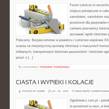
Forum Lotnicze to wszechs
miejsce poświęcone w całoś
samolotem, samolotom oraz
przestrzeń dla pasjonatów n
zarówno pracownicy lotnictw
poznawać tajniki lotnictwa 
Polecamy: Bezpieczeństwo w powietrzu i Lotnictwo wojskowe XXI
szansę na merytoryczną wymianę informacji o maszynach komuni
militarnych, transportowym lotnictwie pasażerskim i lotnictwie 
prosić o […]
CATEGORIES:
PORADNIK PODRÓŻNIKA
CIASTA I WYPIEKI I KOLACJE
POSTED BY ADMIN
LIS - 26 - 2025
MOŻLIWOŚĆ KOMENTOWAN
Ogorkiewicz.com.pl – port
to przestrzeń w sieci, w kt