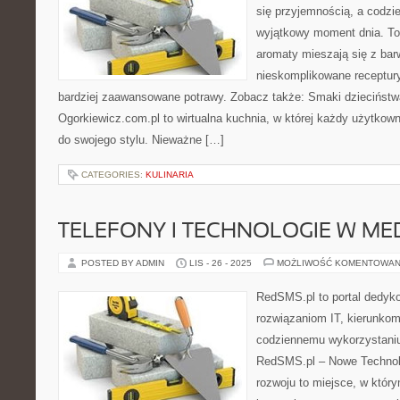
się przyjemnością, a codzi
wyjątkowy moment dnia. To
aromaty mieszają się z bar
nieskomplikowane receptur
bardziej zaawansowane potrawy. Zobacz także: Smaki dzieciństw
Ogorkiewicz.com.pl to wirtualna kuchnia, w której każdy użytkow
do swojego stylu. Nieważne […]
CATEGORIES:
KULINARIA
TELEFONY I TECHNOLOGIE W ME
POSTED BY ADMIN
LIS - 26 - 2025
MOŻLIWOŚĆ KOMENTOWAN
RedSMS.pl to portal dedy
rozwiązaniom IT, kierunkom
codziennemu wykorzystaniu
RedSMS.pl – Nowe Technolog
rozwoju to miejsce, w któr