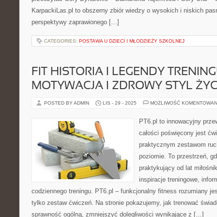
KarpackiLas.pl to obszerny zbiór wiedzy o wysokich i niskich pa
perspektywy zaprawionego […]
CATEGORIES:
POSTAWA U DZIECI I MŁODZIEŻY SZKOLNEJ
FIT HISTORIA I LEGENDY TRENING
MOTYWACJA I ZDROWY STYL ŻYC
POSTED BY ADMIN
LIS - 29 - 2025
MOŻLIWOŚĆ KOMENTOWAN
PT6.pl to innowacyjny przew
całości poświęcony jest ćw
praktycznym zestawom ruc
poziomie. To przestrzeń, gd
praktykujący od lat miłośni
inspiracje treningowe, info
codziennego treningu. PT6.pl – funkcjonalny fitness rozumiany jest 
tylko zestaw ćwiczeń. Na stronie pokazujemy, jak trenować świ
sprawność ogólną, zmniejszyć dolegliwości wynikające z […]