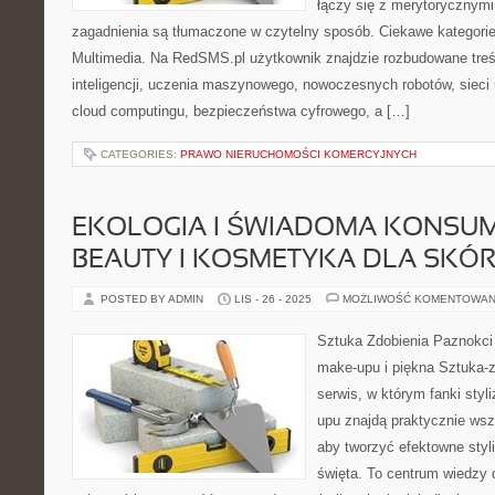
łączy się z merytorycznymi
zagadnienia są tłumaczone w czytelny sposób. Ciekawe kategorie:
Multimedia. Na RedSMS.pl użytkownik znajdzie rozbudowane treś
inteligencji, uczenia maszynowego, nowoczesnych robotów, sieci
cloud computingu, bezpieczeństwa cyfrowego, a […]
CATEGORIES:
PRAWO NIERUCHOMOŚCI KOMERCYJNYCH
EKOLOGIA I ŚWIADOMA KONSU
BEAUTY I KOSMETYKA DLA SKÓR
POSTED BY ADMIN
LIS - 26 - 2025
MOŻLIWOŚĆ KOMENTOWAN
Sztuka Zdobienia Paznokci –
make-upu i piękna Sztuka-z
serwis, w którym fanki styl
upu znajdą praktycznie wsz
aby tworzyć efektowne styli
święta. To centrum wiedzy 