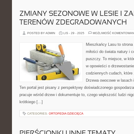
ZMIANY SEZONOWE W LESIE I ZA
TERENÓW ZDEGRADOWANYCH
POSTED BY ADMIN
LIS - 29 - 2025
MOŻLIWOŚĆ KOMENTOWAN
Mieszkańcy Lasu to strona 
miłości do świata natury i 
puszczy. To miejsce, w kt
w opowieści o drzewostanie
codziennych cudach, które 
Drzewa owocowe w lasach i
Ten portal jest pisany z perspektywy doświadczonego gospodarza l
pracuje wśród drzew i dokumentuje to, czego większość ludzi ni
krótkiego […]
CATEGORIES:
ORTOPEDIA DZIECIĘCA
PIERŚCIONKI I INNE TEMATY