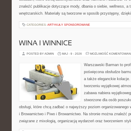
znaleźć publikacje dotyczące mody, dbania o siebie, wellness, a t
wnętrzarskich. Materiały są tworzone w sposób przystępny, dzię
CATEGORIES:
ARTYKUŁY SPONSOROWANE
WINA I WINNICE
POSTED BY ADMIN
MAJ - 9 - 2026
MOŻLIWOŚĆ KOMENTOWAN
Warszawski Barman to profe
poświęcona obsłudze barmań
a także eleganckie kolacje.
tworzeniu wyjątkowej atmos
zabawa nabiera wyjątkoweg
stworzone dla osób poszuku
obsługi, które chcą zadbać o najwyższy poziom organizowanego 
i Browarnictwo i Piwo i Browarnictwo. Na stronie można znaleźć
związane z mixologią, organizacją wydarzeń oraz tworzeniem sty