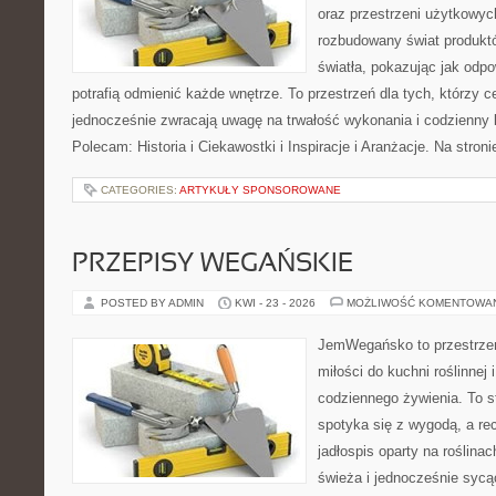
oraz przestrzeni użytkowyc
rozbudowany świat produkt
światła, pokazując jak odp
potrafią odmienić każde wnętrze. To przestrzeń dla tych, którzy c
jednocześnie zwracają uwagę na trwałość wykonania i codzienny 
Polecam: Historia i Ciekawostki i Inspiracje i Aranżacje. Na stro
CATEGORIES:
ARTYKUŁY SPONSOROWANE
PRZEPISY WEGAŃSKIE
POSTED BY ADMIN
KWI - 23 - 2026
MOŻLIWOŚĆ KOMENTOWA
JemWegańsko to przestrzeń,
miłości do kuchni roślinnej
codziennego żywienia. To st
spotyka się z wygodą, a re
jadłospis oparty na roślin
świeża i jednocześnie sycą