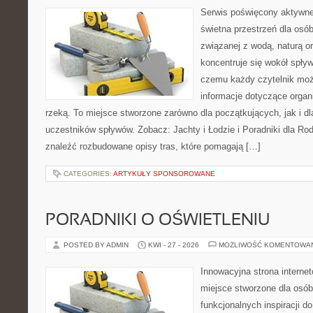
Serwis poświęcony aktywn
świetna przestrzeń dla osób
związanej z wodą, naturą o
koncentruje się wokół spły
czemu każdy czytelnik moż
informacje dotyczące organ
rzeką. To miejsce stworzone zarówno dla początkujących, jak i 
uczestników spływów. Zobacz: Jachty i Łodzie i Poradniki dla Rod
znaleźć rozbudowane opisy tras, które pomagają […]
CATEGORIES:
ARTYKUŁY SPONSOROWANE
PORADNIKI O OŚWIETLENIU
POSTED BY ADMIN
KWI - 27 - 2026
MOŻLIWOŚĆ KOMENTOWA
Innowacyjna strona intern
miejsce stworzone dla osób
funkcjonalnych inspiracji d