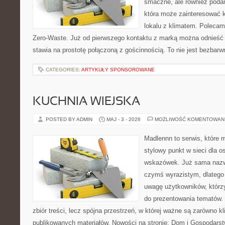
smaczne, ale również podan
która może zainteresować k
lokalu z klimatem. Polecam
Zero-Waste. Już od pierwszego kontaktu z marką można odnieść w
stawia na prostotę połączoną z gościnnością. To nie jest bezbarw
CATEGORIES:
ARTYKUŁY SPONSOROWANE
KUCHNIA WIEJSKA
POSTED BY ADMIN
MAJ - 3 - 2026
MOŻLIWOŚĆ KOMENTOWAN
Madlennn to serwis, które 
stylowy punkt w sieci dla 
wskazówek. Już sama nazwa
czymś wyrazistym, dlatego
uwagę użytkowników, którzy
do prezentowania tematów. 
zbiór treści, lecz spójna przestrzeń, w której ważne są zarówno kl
publikowanych materiałów. Nowości na stronie: Dom i Gospodars