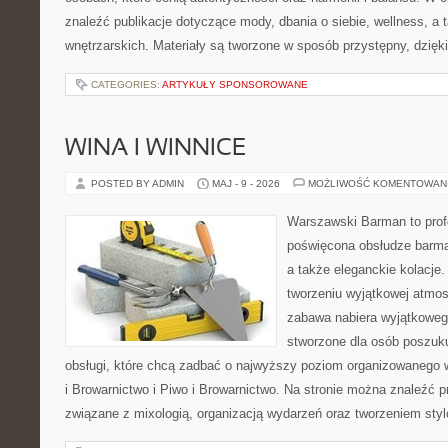
znaleźć publikacje dotyczące mody, dbania o siebie, wellness, a t
wnętrzarskich. Materiały są tworzone w sposób przystępny, dzię
CATEGORIES:
ARTYKUŁY SPONSOROWANE
WINA I WINNICE
POSTED BY ADMIN
MAJ - 9 - 2026
MOŻLIWOŚĆ KOMENTOWAN
Warszawski Barman to profe
poświęcona obsłudze barmań
a także eleganckie kolacje.
tworzeniu wyjątkowej atmos
zabawa nabiera wyjątkoweg
stworzone dla osób poszuku
obsługi, które chcą zadbać o najwyższy poziom organizowanego 
i Browarnictwo i Piwo i Browarnictwo. Na stronie można znaleźć
związane z mixologią, organizacją wydarzeń oraz tworzeniem sty