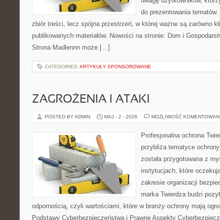
uwagę użytkowników, którzy
do prezentowania tematów. 
zbiór treści, lecz spójna przestrzeń, w której ważne są zarówno kl
publikowanych materiałów. Nowości na stronie: Dom i Gospodars
Strona Madlennn może […]
CATEGORIES:
ARTYKUŁY SPONSOROWANE
ZAGROŻENIA I ATAKI
POSTED BY ADMIN
MAJ - 2 - 2026
MOŻLIWOŚĆ KOMENTOWAN
Profesjonalna ochrona Twier
przybliża tematyce ochrony
została przygotowana z myś
instytucjach, które oczekuj
zakresie organizacji bezp
marka Twierdza budzi pozy
odpornością, czyli wartościami, które w branży ochrony mają og
Podstawy Cyberbezpieczeństwa i Prawne Aspekty Cyberbezpiecze