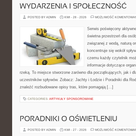
WYDARZENIA I SPOŁECZNOŚĆ
POSTED BY ADMIN
KWI - 28 - 2026
MOŻLIWOŚĆ KOMENTOWA
Serwis poświęcony aktywn
świetna przestrzeń dla osób
związanej z wodą, naturą o
koncentruje się wokół spły
czemu każdy czytelnik moż
informacje dotyczące organ
rzeką. To miejsce stworzone zarówno dla początkujących, jak i 
uczestników spływów. Zobacz: Jachty i Łodzie i Poradniki dla Rod
znaleźć rozbudowane opisy tras, które pomagają […]
CATEGORIES:
ARTYKUŁY SPONSOROWANE
PORADNIKI O OŚWIETLENIU
POSTED BY ADMIN
KWI - 27 - 2026
MOŻLIWOŚĆ KOMENTOWA