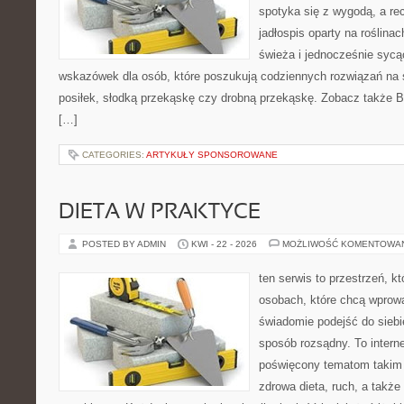
spotyka się z wygodą, a re
jadłospis oparty na roślin
świeża i jednocześnie sycą
wskazówek dla osób, które poszukują codziennych rozwiązań na ś
posiłek, słodką przekąskę czy drobną przekąskę. Zobacz także Bez
[…]
CATEGORIES:
ARTYKUŁY SPONSOROWANE
DIETA W PRAKTYCE
POSTED BY ADMIN
KWI - 22 - 2026
MOŻLIWOŚĆ KOMENTOWA
ten serwis to przestrzeń, k
osobach, które chcą wprow
świadomie podejść do siebi
sposób rozsądny. To intern
poświęcony tematom takim 
zdrowa dieta, ruch, a także