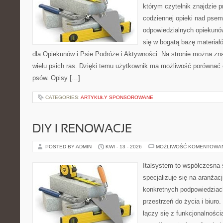
którym czytelnik znajdzie 
codziennej opieki nad psem
odpowiedzialnych opiekunó
się w bogatą bazę materiałó
dla Opiekunów i Psie Podróże i Aktywności. Na stronie można z
wielu psich ras. Dzięki temu użytkownik ma możliwość porówna
psów. Opisy […]
CATEGORIES:
ARTYKUŁY SPONSOROWANE
DIY I RENOWACJE
POSTED BY ADMIN
KWI - 13 - 2026
MOŻLIWOŚĆ KOMENTOWA
Italsystem to współczesna s
specjalizuje się na aranżac
konkretnych podpowiedziac
przestrzeń do życia i biuro.
łączy się z funkcjonalności