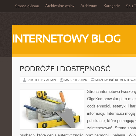
Archiwalne wpisy
Archiwum
Kategorie
Strona główna
Spis T
INTERNETOWY BLOG
PODRÓŻE I DOSTĘPNOŚĆ
POSTED BY ADMIN
MAJ - 10 - 2026
MOŻLIWOŚĆ KOMENTOWA
Strona internetowa tworzon
OlgaKomorowska.pl to miejs
codzienności, estetyki i ha
informacji. Internauci mogą
publikacje, które pomagają
zainteresowań. Strona zost
osobach, które cenią autentyczności oraz harmonii i balansu. W 