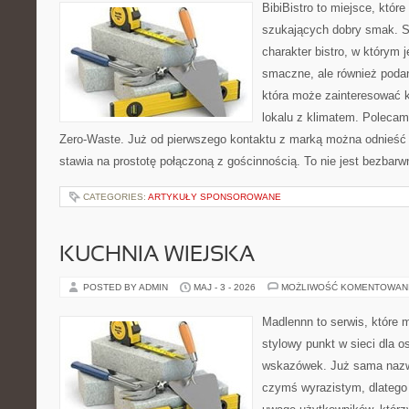
BibiBistro to miejsce, któr
szukających dobry smak. St
charakter bistro, w którym 
smaczne, ale również podan
która może zainteresować k
lokalu z klimatem. Polecam
Zero-Waste. Już od pierwszego kontaktu z marką można odnieść w
stawia na prostotę połączoną z gościnnością. To nie jest bezbarw
CATEGORIES:
ARTYKUŁY SPONSOROWANE
KUCHNIA WIEJSKA
POSTED BY ADMIN
MAJ - 3 - 2026
MOŻLIWOŚĆ KOMENTOWAN
Madlennn to serwis, które 
stylowy punkt w sieci dla 
wskazówek. Już sama nazwa
czymś wyrazistym, dlatego