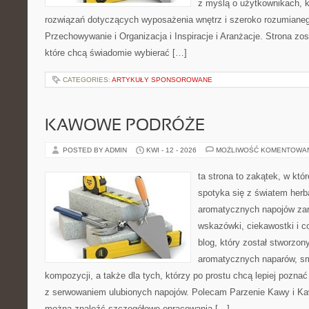
z myślą o użytkownikach, 
rozwiązań dotyczących wyposażenia wnętrz i szeroko rozumiane
Przechowywanie i Organizacja i Inspiracje i Aranżacje. Strona zo
które chcą świadomie wybierać […]
CATEGORIES:
ARTYKUŁY SPONSOROWANE
KAWOWE PODRÓŻE
POSTED BY ADMIN
KWI - 12 - 2026
MOŻLIWOŚĆ KOMENTOWA
ta strona to zakątek, w kt
spotyka się z światem herba
aromatycznych napojów zam
wskazówki, ciekawostki i c
blog, który został stworzon
aromatycznych naparów, s
kompozycji, a także dla tych, którzy po prostu chcą lepiej pozna
z serwowaniem ulubionych napojów. Polecam Parzenie Kawy i Kaw
można znaleźć szczegółowe opracowania […]