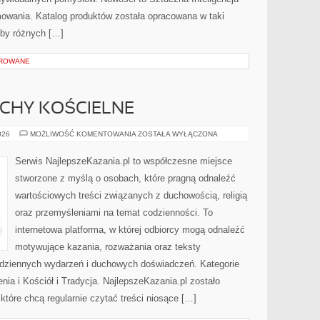
mowania. Katalog produktów została opracowana w taki
eby różnych […]
OROWANE
UCHY KOŚCIELNE
WSPÓLNOTY
026
MOŻLIWOŚĆ KOMENTOWANIA
ZOSTAŁA WYŁĄCZONA
I
RUCHY
KOŚCIELNE
Serwis NajlepszeKazania.pl to współczesne miejsce
stworzone z myślą o osobach, które pragną odnaleźć
wartościowych treści związanych z duchowością, religią
oraz przemyśleniami na temat codzienności. To
internetowa platforma, w której odbiorcy mogą odnaleźć
motywujące kazania, rozważania oraz teksty
odziennych wydarzeń i duchowych doświadczeń. Kategorie
enia i Kościół i Tradycja. NajlepszeKazania.pl zostało
tóre chcą regularnie czytać treści niosące […]