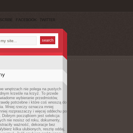
SCRIBE
FACEBOOK
TWITTER
my
we wnętrzach nie polega na pustych
ednym krześle na krzyż. To przede
wiadome wybieranie przedmiotów,
rawdę potrzebne i które coś wnoszą do
ia. Mniej rzeczy oznacza mniej
mniej rozpraszaczy i więcej oddechu po
. Dobrym początkiem jest selekcja:
rych nie nosisz od roku, dokumenty,
straciły ważność, dekoracje bez
ybierz kilka ulubionych, resztę oddaj,