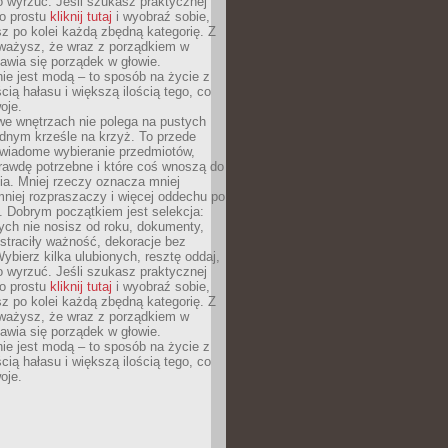
o wyrzuć. Jeśli szukasz praktycznej
po prostu
kliknij tutaj
i wyobraź sobie,
z po kolei każdą zbędną kategorię. Z
ażysz, że wraz z porządkiem w
awia się porządek w głowie.
ie jest modą – to sposób na życie z
ścią hałasu i większą ilością tego, co
oje.
we wnętrzach nie polega na pustych
ednym krześle na krzyż. To przede
wiadome wybieranie przedmiotów,
rawdę potrzebne i które coś wnoszą do
ia. Mniej rzeczy oznacza mniej
mniej rozpraszaczy i więcej oddechu po
. Dobrym początkiem jest selekcja:
rych nie nosisz od roku, dokumenty,
straciły ważność, dekoracje bez
ybierz kilka ulubionych, resztę oddaj,
o wyrzuć. Jeśli szukasz praktycznej
po prostu
kliknij tutaj
i wyobraź sobie,
z po kolei każdą zbędną kategorię. Z
ażysz, że wraz z porządkiem w
awia się porządek w głowie.
ie jest modą – to sposób na życie z
ścią hałasu i większą ilością tego, co
oje.