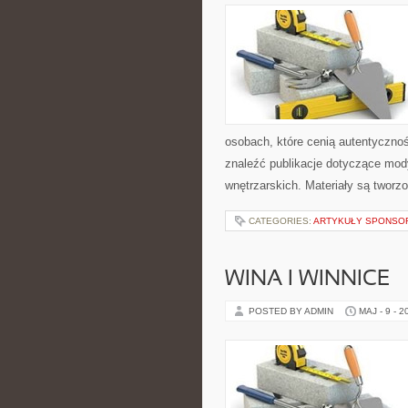
osobach, które cenią autentycznoś
znaleźć publikacje dotyczące mody,
wnętrzarskich. Materiały są twor
CATEGORIES:
ARTYKUŁY SPONS
WINA I WINNICE
POSTED BY ADMIN
MAJ - 9 - 2