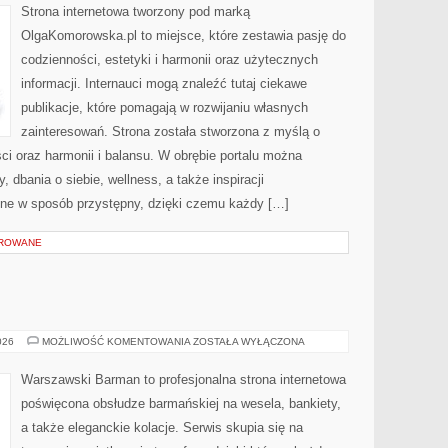
Strona internetowa tworzony pod marką
OlgaKomorowska.pl to miejsce, które zestawia pasję do
codzienności, estetyki i harmonii oraz użytecznych
informacji. Internauci mogą znaleźć tutaj ciekawe
publikacje, które pomagają w rozwijaniu własnych
zainteresowań. Strona została stworzona z myślą o
ci oraz harmonii i balansu. W obrębie portalu można
 dbania o siebie, wellness, a także inspiracji
zone w sposób przystępny, dzięki czemu każdy […]
OROWANE
WINA
026
MOŻLIWOŚĆ KOMENTOWANIA
ZOSTAŁA WYŁĄCZONA
I
WINNICE
Warszawski Barman to profesjonalna strona internetowa
poświęcona obsłudze barmańskiej na wesela, bankiety,
a także eleganckie kolacje. Serwis skupia się na