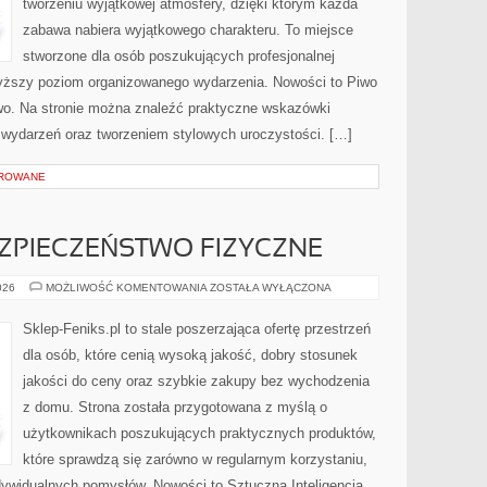
tworzeniu wyjątkowej atmosfery, dzięki którym każda
zabawa nabiera wyjątkowego charakteru. To miejsce
stworzone dla osób poszukujących profesjonalnej
wyższy poziom organizowanego wydarzenia. Nowości to Piwo
two. Na stronie można znaleźć praktyczne wskazówki
ą wydarzeń oraz tworzeniem stylowych uroczystości. […]
OROWANE
EZPIECZEŃSTWO FIZYCZNE
MONITORING
026
MOŻLIWOŚĆ KOMENTOWANIA
ZOSTAŁA WYŁĄCZONA
I
BEZPIECZEŃSTWO
FIZYCZNE
Sklep-Feniks.pl to stale poszerzająca ofertę przestrzeń
dla osób, które cenią wysoką jakość, dobry stosunek
jakości do ceny oraz szybkie zakupy bez wychodzenia
z domu. Strona została przygotowana z myślą o
użytkownikach poszukujących praktycznych produktów,
które sprawdzą się zarówno w regularnym korzystaniu,
indywidualnych pomysłów. Nowości to Sztuczna Inteligencja