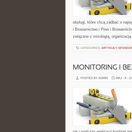
obsługi, które chcą zadbać o naj
i Browarnictwo i Piwo i Browarnic
związane z mixologią, organizacj
CATEGORIES:
ARTYKUŁY SPONS
MONITORING I B
POSTED BY ADMIN
MAJ - 8 - 2
jak i podczas realizacji bardziej 