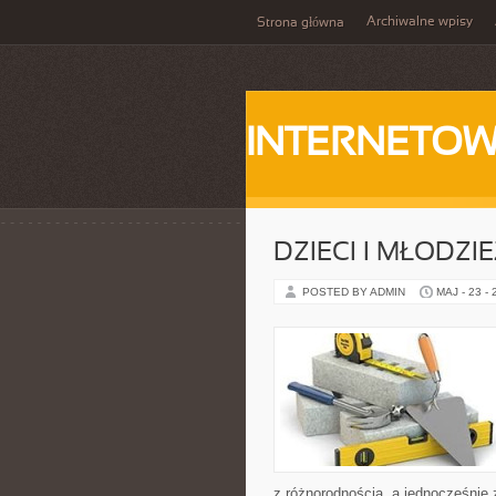
Archiwalne wpisy
Strona główna
INTERNETOW
DZIECI I MŁODZI
POSTED BY ADMIN
MAJ - 23 -
z różnorodnością, a jednocześnie 