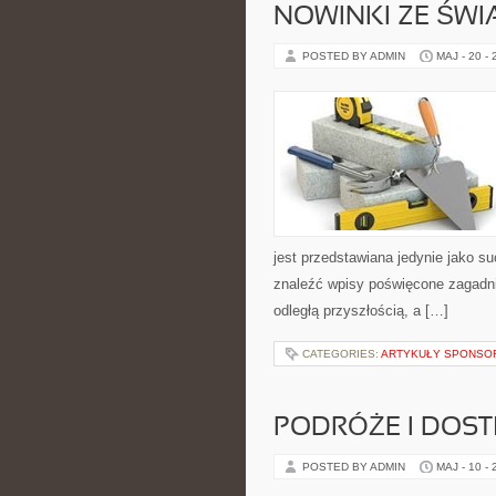
NOWINKI ZE ŚWI
POSTED BY ADMIN
MAJ - 20 -
jest przedstawiana jedynie jako s
znaleźć wpisy poświęcone zagadnie
odległą przyszłością, a […]
CATEGORIES:
ARTYKUŁY SPONS
PODRÓŻE I DOS
POSTED BY ADMIN
MAJ - 10 -