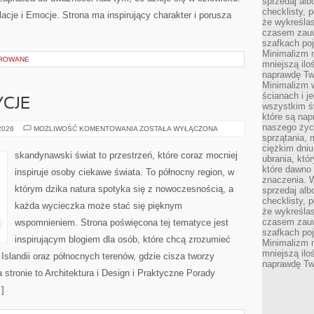
sprzedaj alb
checklisty, 
elacje i Emocje. Strona ma inspirujący charakter i porusza
że wykreślas
czasem zauw
szafkach poj
Minimalizm n
OROWANE
mniejszą ilo
naprawdę Tw
Minimalizm 
ścianach i j
YCJE
wszystkim ś
które są nap
naszego życ
KULTURA
 2026
MOŻLIWOŚĆ KOMENTOWANIA
ZOSTAŁA WYŁĄCZONA
I
sprzątania, 
TRADYCJE
ciężkim dniu
skandynawski świat to przestrzeń, które coraz mocniej
ubrania, któ
które dawno 
inspiruje osoby ciekawe świata. To północny region, w
znaczenia. W
którym dzika natura spotyka się z nowoczesnością, a
sprzedaj alb
checklisty, 
każda wycieczka może stać się pięknym
że wykreślas
czasem zauw
wspomnieniem. Strona poświęcona tej tematyce jest
szafkach poj
inspirującym blogiem dla osób, które chcą zrozumieć
Minimalizm n
mniejszą ilo
, Islandii oraz północnych terenów, gdzie cisza tworzy
naprawdę Tw
 stronie to Architektura i Design i Praktyczne Porady
…]