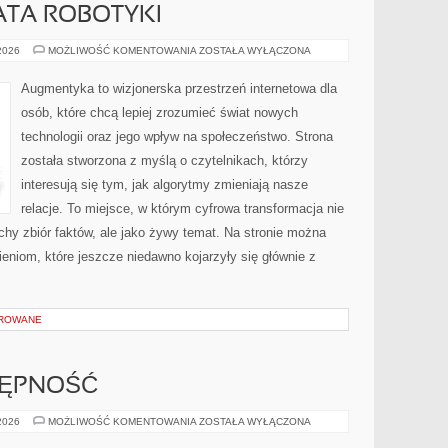
ATA ROBOTYKI
NOWINKI
 2026
MOŻLIWOŚĆ KOMENTOWANIA
ZOSTAŁA WYŁĄCZONA
ZE
ŚWIATA
ROBOTYKI
Augmentyka to wizjonerska przestrzeń internetowa dla
osób, które chcą lepiej zrozumieć świat nowych
technologii oraz jego wpływ na społeczeństwo. Strona
została stworzona z myślą o czytelnikach, którzy
interesują się tym, jak algorytmy zmieniają nasze
relacje. To miejsce, w którym cyfrowa transformacja nie
uchy zbiór faktów, ale jako żywy temat. Na stronie można
niom, które jeszcze niedawno kojarzyły się głównie z
OROWANE
TĘPNOŚĆ
PODRÓŻE
 2026
MOŻLIWOŚĆ KOMENTOWANIA
ZOSTAŁA WYŁĄCZONA
I
DOSTĘPNOŚĆ