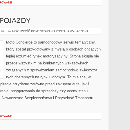
OROWANE
POJAZDY
AUTONOMICZNE
026
MOŻLIWOŚĆ KOMENTOWANIA
ZOSTAŁA WYŁĄCZONA
POJAZDY
Moto Concierge to samochodowy serwis tematyczny,
który został przygotowany z myślą o osobach chcących
lepiej rozumieć rynek motoryzacyjny. Strona skupia się
przede wszystkim na konkretnych wskazówkach
związanych z sprawdzaniem samochodów, zwłaszcza
tych dostępnych na rynku wtórnym. To miejsce, w
piracje przydatne zarówno przed zakupem auta, jak i
wania, przygotowania do sprzedaży czy oceny stanu
: Nowoczesne Bezpieczeństwo i Przyszłość Transportu.
OROWANE