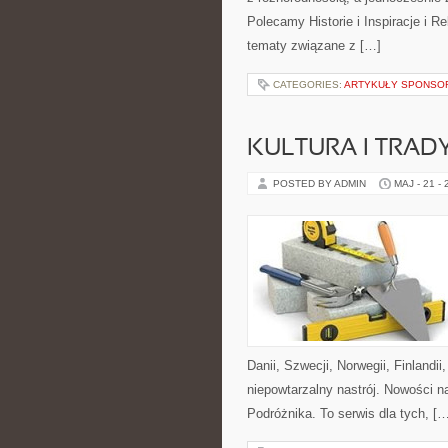
Polecamy Historie i Inspiracje i R
tematy związane z […]
CATEGORIES:
ARTYKUŁY SPONS
KULTURA I TRAD
POSTED BY ADMIN
MAJ - 21 -
Danii, Szwecji, Norwegii, Finlandii
niepowtarzalny nastrój. Nowości na
Podróżnika. To serwis dla tych, [