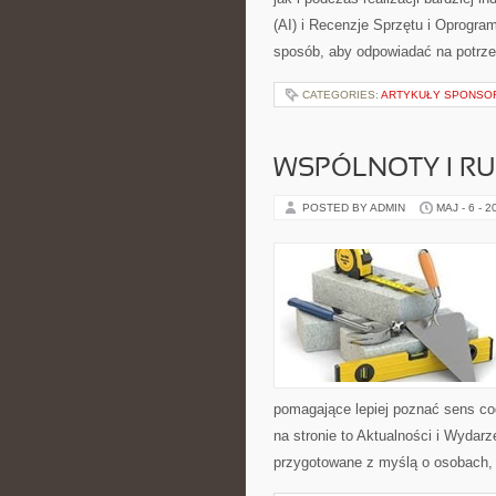
(AI) i Recenzje Sprzętu i Oprogra
sposób, aby odpowiadać na potrz
CATEGORIES:
ARTYKUŁY SPONS
WSPÓLNOTY I R
POSTED BY ADMIN
MAJ - 6 - 2
pomagające lepiej poznać sens c
na stronie to Aktualności i Wydarz
przygotowane z myślą o osobach, k