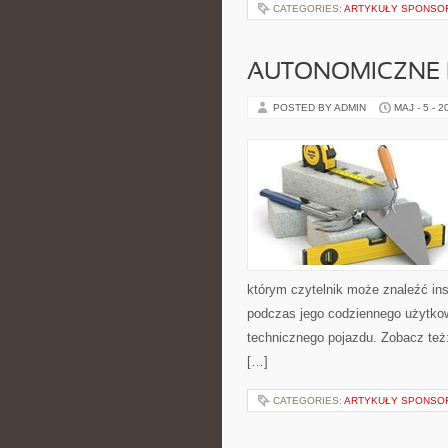
CATEGORIES:
ARTYKUŁY SPONS
AUTONOMICZNE 
POSTED BY ADMIN
MAJ - 5 - 2
którym czytelnik może znaleźć ins
podczas jego codziennego użytko
technicznego pojazdu. Zobacz też
[…]
CATEGORIES:
ARTYKUŁY SPONS