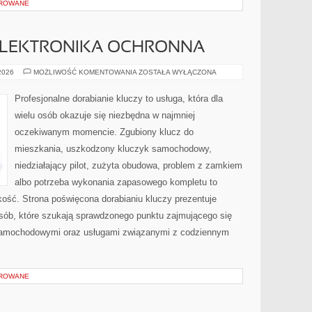
OROWANE
 ELEKTRONIKA OCHRONNA
IMMOBILIZERY
 2026
MOŻLIWOŚĆ KOMENTOWANIA
ZOSTAŁA WYŁĄCZONA
I
ELEKTRONIKA
OCHRONNA
Profesjonalne dorabianie kluczy to usługa, która dla
wielu osób okazuje się niezbędna w najmniej
oczekiwanym momencie. Zgubiony klucz do
mieszkania, uszkodzony kluczyk samochodowy,
niedziałający pilot, zużyta obudowa, problem z zamkiem
albo potrzeba wykonania zapasowego kompletu to
bkość. Strona poświęcona dorabianiu kluczy prezentuje
osób, które szukają sprawdzonego punktu zajmującego się
samochodowymi oraz usługami związanymi z codziennym
OROWANE