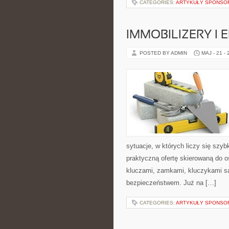
CATEGORIES:
ARTYKUŁY SPONS
IMMOBILIZERY I
POSTED BY ADMIN
MAJ - 21 -
sytuacje, w których liczy się szy
praktyczną ofertę skierowaną do 
kluczami, zamkami, kluczykami 
bezpieczeństwem. Już na […]
CATEGORIES:
ARTYKUŁY SPONS