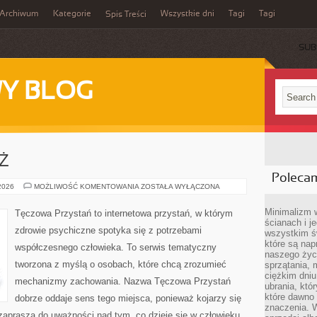
Archiwum
Kategorie
Wszystkie dni
Tagi
Tagi
Spis Treści
SUB
Y BLOG
EŻ
Poleca
DZIECI
 2026
MOŻLIWOŚĆ KOMENTOWANIA
ZOSTAŁA WYŁĄCZONA
I
MŁODZIEŻ
Minimalizm 
Tęczowa Przystań to internetowa przystań, w którym
ścianach i j
zdrowie psychiczne spotyka się z potrzebami
wszystkim ś
które są nap
współczesnego człowieka. To serwis tematyczny
naszego życ
tworzona z myślą o osobach, które chcą zrozumieć
sprzątania, 
ciężkim dniu
mechanizmy zachowania. Nazwa Tęczowa Przystań
ubrania, któ
które dawno 
dobrze oddaje sens tego miejsca, ponieważ kojarzy się
znaczenia. W
zaprasza do uważności nad tym, co dzieje się w człowieku.