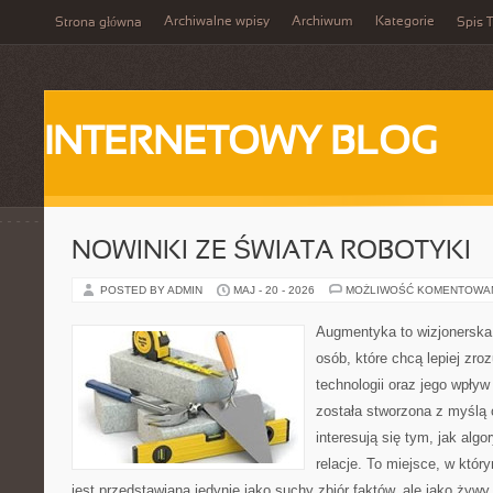
Archiwalne wpisy
Archiwum
Kategorie
Strona główna
Spis T
INTERNETOWY BLOG
NOWINKI ZE ŚWIATA ROBOTYKI
POSTED BY ADMIN
MAJ - 20 - 2026
MOŻLIWOŚĆ KOMENTOWA
Augmentyka to wizjonerska 
osób, które chcą lepiej zr
technologii oraz jego wpły
została stworzona z myślą 
interesują się tym, jak alg
relacje. To miejsce, w któr
jest przedstawiana jedynie jako suchy zbiór faktów, ale jako żyw