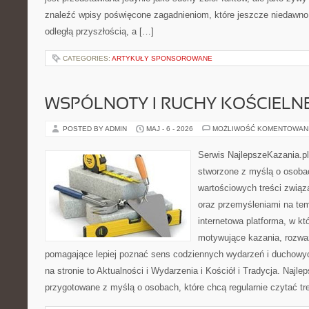
znaleźć wpisy poświęcone zagadnieniom, które jeszcze niedawno 
odległą przyszłością, a […]
CATEGORIES:
ARTYKUŁY SPONSOROWANE
WSPÓLNOTY I RUCHY KOŚCIELN
POSTED BY ADMIN
MAJ - 6 - 2026
MOŻLIWOŚĆ KOMENTOWAN
Serwis NajlepszeKazania.p
stworzone z myślą o osobac
wartościowych treści związ
oraz przemyśleniami na tem
internetowa platforma, w kt
motywujące kazania, rozważ
pomagające lepiej poznać sens codziennych wydarzeń i duchowy
na stronie to Aktualności i Wydarzenia i Kościół i Tradycja. Najle
przygotowane z myślą o osobach, które chcą regularnie czytać tr