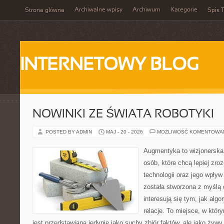
Archiwalne wpisy
Archiwum
Kategorie
Strona główna
Spis T
INTERNETOWY BLOG
NOWINKI ZE ŚWIATA ROBOTYKI
POSTED BY ADMIN
MAJ - 20 - 2026
MOŻLIWOŚĆ KOMENTOWA
Augmentyka to wizjonerska 
osób, które chcą lepiej zr
technologii oraz jego wpły
została stworzona z myślą 
interesują się tym, jak alg
relacje. To miejsce, w któr
jest przedstawiana jedynie jako suchy zbiór faktów, ale jako żyw