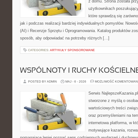
z domu. Strona została pr
użytkownikach poszukujący
które sprawdzą się zarówno
jak i podczas realizacji bardziej indywidualnych pomysłów. Nowośc
(AI) i Recenzje Sprzętu i Oprogramowania. Katalog produktów zos
sposób, aby odpowiadać na potrzeby różnych […]
CATEGORIES:
ARTYKUŁY SPONSOROWANE
WSPÓLNOTY I RUCHY KOŚCIELN
POSTED BY ADMIN
MAJ - 6 - 2026
MOŻLIWOŚĆ KOMENTOWAN
Serwis NajlepszeKazania.p
stworzone z myślą o osobac
wartościowych treści związ
oraz przemyśleniami na tem
internetowa platforma, w kt
motywujące kazania, rozważ
pomagające lepiej poznać sens codziennych wydarzeń i duchowy