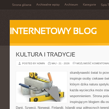
Archiwalne wpisy
Archiwum
Kategorie
Strona główna
Spis T
INTERNETOWY BLOG
KULTURA I TRADYCJE
POSTED BY ADMIN
MAJ - 21 - 2026
MOŻLIWOŚĆ KOMENTOWA
skandynawski świat to prze
inspiruje osoby ciekawe świ
którym dzika natura spotyk
każda wycieczka może sta
wspomnieniem. Strona pośw
inspirującym blogiem dla o
Danii, Szwecji, Norwegii, Finlandii, Islandii oraz północnych teren