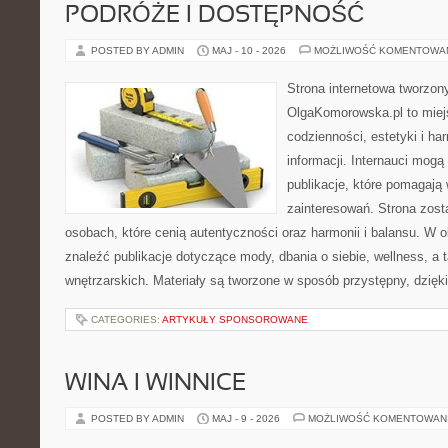
PODRÓŻE I DOSTĘPNOŚĆ
POSTED BY ADMIN
MAJ - 10 - 2026
MOŻLIWOŚĆ KOMENTOWA
Strona internetowa tworzon
OlgaKomorowska.pl to miejs
codzienności, estetyki i ha
informacji. Internauci mogą
publikacje, które pomagają
zainteresowań. Strona zost
osobach, które cenią autentyczności oraz harmonii i balansu. W 
znaleźć publikacje dotyczące mody, dbania o siebie, wellness, a t
wnętrzarskich. Materiały są tworzone w sposób przystępny, dzię
CATEGORIES:
ARTYKUŁY SPONSOROWANE
WINA I WINNICE
POSTED BY ADMIN
MAJ - 9 - 2026
MOŻLIWOŚĆ KOMENTOWAN