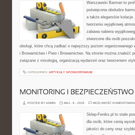
Warszawski Barman to profe
poświęcona obsłudze barmań
a także eleganckie kolacje.
tworzeniu wyjątkowej atmos
zabawa nabiera wyjątkoweg
stworzone dla osób poszuku
obsługi, które chcą zadbać o najwyższy poziom organizowanego 
i Browarnictwo i Piwo i Browarnictwo. Na stronie można znaleźć
związane z mixologią, organizacją wydarzeń oraz tworzeniem sty
CATEGORIES:
ARTYKUŁY SPONSOROWANE
MONITORING I BEZPIECZEŃSTWO
POSTED BY ADMIN
MAJ - 8 - 2026
MOŻLIWOŚĆ KOMENTOWAN
Sklep-Feniks.pl to stale po
dla osób, które cenią wyso
jakości do ceny oraz szyb