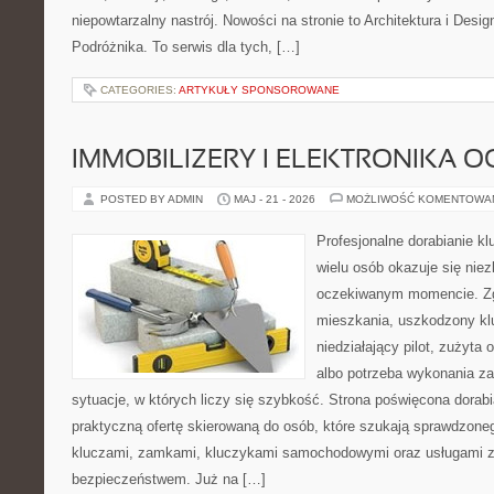
niepowtarzalny nastrój. Nowości na stronie to Architektura i Desi
Podróżnika. To serwis dla tych, […]
CATEGORIES:
ARTYKUŁY SPONSOROWANE
IMMOBILIZERY I ELEKTRONIKA 
POSTED BY ADMIN
MAJ - 21 - 2026
MOŻLIWOŚĆ KOMENTOWA
Profesjonalne dorabianie klu
wielu osób okazuje się nie
oczekiwanym momencie. Zg
mieszkania, uszkodzony k
niedziałający pilot, zużyt
albo potrzeba wykonania z
sytuacje, w których liczy się szybkość. Strona poświęcona dorabi
praktyczną ofertę skierowaną do osób, które szukają sprawdzone
kluczami, zamkami, kluczykami samochodowymi oraz usługami 
bezpieczeństwem. Już na […]