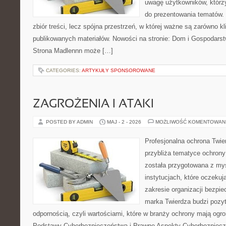
uwagę użytkowników, którzy
do prezentowania tematów. 
zbiór treści, lecz spójna przestrzeń, w której ważne są zarówno kl
publikowanych materiałów. Nowości na stronie: Dom i Gospodars
Strona Madlennn może […]
CATEGORIES:
ARTYKUŁY SPONSOROWANE
ZAGROŻENIA I ATAKI
POSTED BY ADMIN
MAJ - 2 - 2026
MOŻLIWOŚĆ KOMENTOWAN
Profesjonalna ochrona Twier
przybliża tematyce ochrony
została przygotowana z myś
instytucjach, które oczekuj
zakresie organizacji bezp
marka Twierdza budzi pozy
odpornością, czyli wartościami, które w branży ochrony mają og
Podstawy Cyberbezpieczeństwa i Prawne Aspekty Cyberbezpiecze