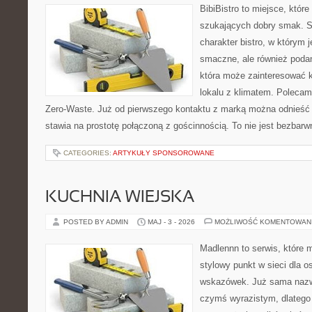
BibiBistro to miejsce, któr
szukających dobry smak. St
charakter bistro, w którym 
smaczne, ale również podan
która może zainteresować k
lokalu z klimatem. Polecam
Zero-Waste. Już od pierwszego kontaktu z marką można odnieść w
stawia na prostotę połączoną z gościnnością. To nie jest bezbarw
CATEGORIES:
ARTYKUŁY SPONSOROWANE
KUCHNIA WIEJSKA
POSTED BY ADMIN
MAJ - 3 - 2026
MOŻLIWOŚĆ KOMENTOWAN
Madlennn to serwis, które 
stylowy punkt w sieci dla 
wskazówek. Już sama nazwa
czymś wyrazistym, dlatego