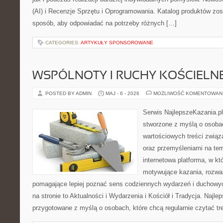
(AI) i Recenzje Sprzętu i Oprogramowania. Katalog produktów zos
sposób, aby odpowiadać na potrzeby różnych […]
CATEGORIES:
ARTYKUŁY SPONSOROWANE
WSPÓLNOTY I RUCHY KOŚCIELN
POSTED BY ADMIN
MAJ - 6 - 2026
MOŻLIWOŚĆ KOMENTOWAN
Serwis NajlepszeKazania.p
stworzone z myślą o osobac
wartościowych treści związ
oraz przemyśleniami na tem
internetowa platforma, w kt
motywujące kazania, rozważ
pomagające lepiej poznać sens codziennych wydarzeń i duchowy
na stronie to Aktualności i Wydarzenia i Kościół i Tradycja. Najle
przygotowane z myślą o osobach, które chcą regularnie czytać tr