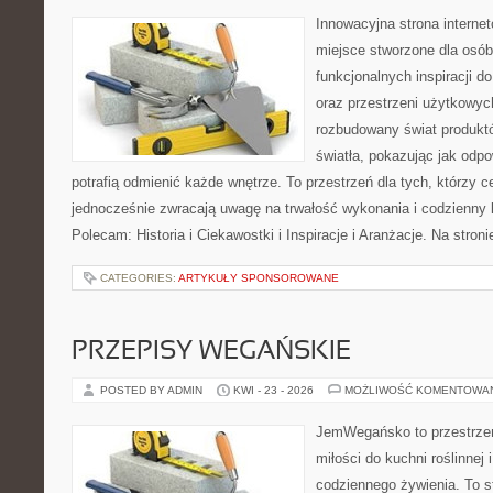
Innowacyjna strona intern
miejsce stworzone dla osób
funkcjonalnych inspiracji d
oraz przestrzeni użytkowyc
rozbudowany świat produkt
światła, pokazując jak odp
potrafią odmienić każde wnętrze. To przestrzeń dla tych, którzy c
jednocześnie zwracają uwagę na trwałość wykonania i codzienny 
Polecam: Historia i Ciekawostki i Inspiracje i Aranżacje. Na stro
CATEGORIES:
ARTYKUŁY SPONSOROWANE
PRZEPISY WEGAŃSKIE
POSTED BY ADMIN
KWI - 23 - 2026
MOŻLIWOŚĆ KOMENTOWA
JemWegańsko to przestrzeń,
miłości do kuchni roślinnej
codziennego żywienia. To st