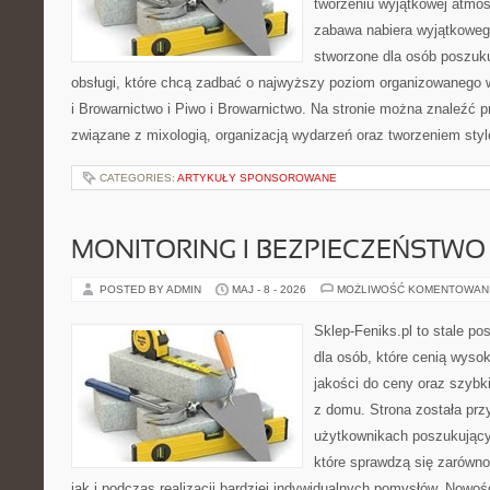
tworzeniu wyjątkowej atmos
zabawa nabiera wyjątkoweg
stworzone dla osób poszuku
obsługi, które chcą zadbać o najwyższy poziom organizowanego 
i Browarnictwo i Piwo i Browarnictwo. Na stronie można znaleźć
związane z mixologią, organizacją wydarzeń oraz tworzeniem sty
CATEGORIES:
ARTYKUŁY SPONSOROWANE
MONITORING I BEZPIECZEŃSTWO
POSTED BY ADMIN
MAJ - 8 - 2026
MOŻLIWOŚĆ KOMENTOWAN
Sklep-Feniks.pl to stale po
dla osób, które cenią wyso
jakości do ceny oraz szyb
z domu. Strona została pr
użytkownikach poszukujący
które sprawdzą się zarówno
jak i podczas realizacji bardziej indywidualnych pomysłów. Nowośc