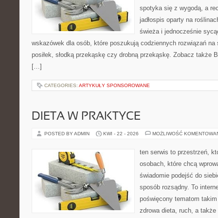
spotyka się z wygodą, a re
jadłospis oparty na roślin
świeża i jednocześnie sycą
wskazówek dla osób, które poszukują codziennych rozwiązań na ś
posiłek, słodką przekąskę czy drobną przekąskę. Zobacz także Bez
[…]
CATEGORIES:
ARTYKUŁY SPONSOROWANE
DIETA W PRAKTYCE
POSTED BY ADMIN
KWI - 22 - 2026
MOŻLIWOŚĆ KOMENTOWA
ten serwis to przestrzeń, k
osobach, które chcą wprow
świadomie podejść do siebi
sposób rozsądny. To intern
poświęcony tematom takim 
zdrowa dieta, ruch, a także