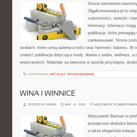
Strona internetowa tworzon
OlgaKomorowska.pl to miejs
codzienności, estetyki i ha
informacji. Internauci mogą
publikacje, które pomagają
zainteresowań. Strona zost
osobach, które cenią autentyczności oraz harmonii i balansu. W 
znaleźć publikacje dotyczące mody, dbania o siebie, wellness, a t
wnętrzarskich. Materiały są tworzone w sposób przystępny, dzię
CATEGORIES:
ARTYKUŁY SPONSOROWANE
WINA I WINNICE
POSTED BY ADMIN
MAJ - 9 - 2026
MOŻLIWOŚĆ KOMENTOWAN
Warszawski Barman to profe
poświęcona obsłudze barmań
a także eleganckie kolacje.