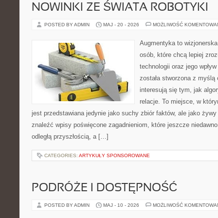
NOWINKI ZE ŚWIATA ROBOTYKI
POSTED BY ADMIN
MAJ - 20 - 2026
MOŻLIWOŚĆ KOMENTOWA
Augmentyka to wizjonerska 
osób, które chcą lepiej zr
technologii oraz jego wpły
została stworzona z myślą 
interesują się tym, jak alg
relacje. To miejsce, w któr
jest przedstawiana jedynie jako suchy zbiór faktów, ale jako żyw
znaleźć wpisy poświęcone zagadnieniom, które jeszcze niedawno 
odległą przyszłością, a […]
CATEGORIES:
ARTYKUŁY SPONSOROWANE
PODRÓŻE I DOSTĘPNOŚĆ
POSTED BY ADMIN
MAJ - 10 - 2026
MOŻLIWOŚĆ KOMENTOWA