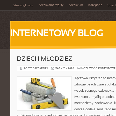
Archiwalne wpisy
Archiwum
Kategorie
Strona główna
Spis T
INTERNETOWY BLOG
DZIECI I MŁODZIEŻ
POSTED BY ADMIN
MAJ - 23 - 2026
MOŻLIWOŚĆ KOMENTOWA
Tęczowa Przystań to intern
zdrowie psychiczne spotyka
współczesnego człowieka. 
tworzona z myślą o osobac
mechanizmy zachowania. 
dobrze oddaje sens tego mi
z różnorodnością, a jednocześnie zaprasza do uważności nad tym,