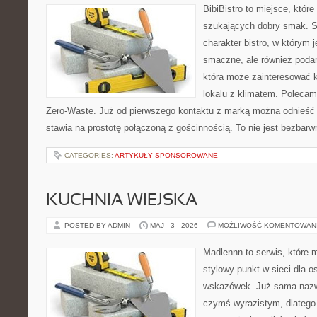
BibiBistro to miejsce, któr
szukających dobry smak. St
charakter bistro, w którym 
smaczne, ale również podan
która może zainteresować k
lokalu z klimatem. Polecam
Zero-Waste. Już od pierwszego kontaktu z marką można odnieść w
stawia na prostotę połączoną z gościnnością. To nie jest bezbarw
CATEGORIES:
ARTYKUŁY SPONSOROWANE
KUCHNIA WIEJSKA
POSTED BY ADMIN
MAJ - 3 - 2026
MOŻLIWOŚĆ KOMENTOWAN
Madlennn to serwis, które 
stylowy punkt w sieci dla 
wskazówek. Już sama nazwa
czymś wyrazistym, dlatego