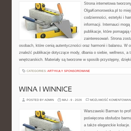
Strona internetowa tworzon
OlgaKomorowska.pl to miejs
codzienności, estetyki i ha
informacji. Internauci mogą
publikacje, które pomagają
zainteresowań. Strona zost
osobach, które cenią autentyczności oraz harmonii i balansu. W 
znaleźć publikacje dotyczące mody, dbania o siebie, wellness, a t
wnętrzarskich. Materiały są tworzone w sposób przystępny, dzię
CATEGORIES:
ARTYKUŁY SPONSOROWANE
WINA I WINNICE
POSTED BY ADMIN
MAJ - 9 - 2026
MOŻLIWOŚĆ KOMENTOWAN
Warszawski Barman to profe
poświęcona obsłudze barmań
a także eleganckie kolacje.