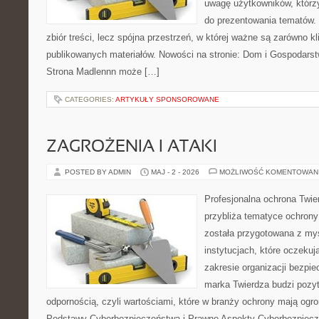
uwagę użytkowników, którzy
do prezentowania tematów. 
zbiór treści, lecz spójna przestrzeń, w której ważne są zarówno kl
publikowanych materiałów. Nowości na stronie: Dom i Gospodars
Strona Madlennn może […]
CATEGORIES:
ARTYKUŁY SPONSOROWANE
ZAGROŻENIA I ATAKI
POSTED BY ADMIN
MAJ - 2 - 2026
MOŻLIWOŚĆ KOMENTOWAN
Profesjonalna ochrona Twier
przybliża tematyce ochrony
została przygotowana z myś
instytucjach, które oczekuj
zakresie organizacji bezp
marka Twierdza budzi pozy
odpornością, czyli wartościami, które w branży ochrony mają og
Podstawy Cyberbezpieczeństwa i Prawne Aspekty Cyberbezpiecze