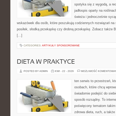
spotyka się z wygodą, a re
jadłospis oparty na roślin
świeża i jednocześnie sycą
wskazówek dla osób, które poszukują codziennych rozwiązań na ś
posiłek, słodką przekąskę czy drobną przekąskę. Zobacz także Bez
[…]
CATEGORIES:
ARTYKUŁY SPONSOROWANE
DIETA W PRAKTYCE
POSTED BY ADMIN
KWI - 22 - 2026
MOŻLIWOŚĆ KOMENTOWA
ten serwis to przestrzeń, k
osobach, które chcą wprow
świadomie podejść do siebi
sposób rozsądny. To intern
poświęcony tematom takim 
zdrowa dieta, ruch, a także