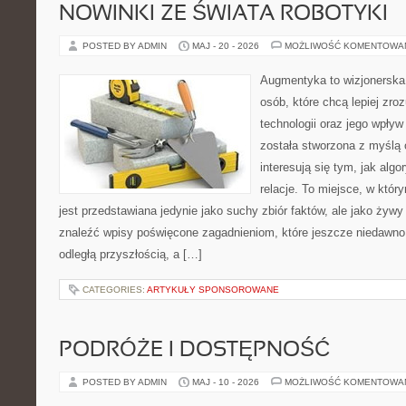
NOWINKI ZE ŚWIATA ROBOTYKI
POSTED BY ADMIN
MAJ - 20 - 2026
MOŻLIWOŚĆ KOMENTOWA
Augmentyka to wizjonerska 
osób, które chcą lepiej zr
technologii oraz jego wpły
została stworzona z myślą 
interesują się tym, jak alg
relacje. To miejsce, w któr
jest przedstawiana jedynie jako suchy zbiór faktów, ale jako żyw
znaleźć wpisy poświęcone zagadnieniom, które jeszcze niedawno 
odległą przyszłością, a […]
CATEGORIES:
ARTYKUŁY SPONSOROWANE
PODRÓŻE I DOSTĘPNOŚĆ
POSTED BY ADMIN
MAJ - 10 - 2026
MOŻLIWOŚĆ KOMENTOWA