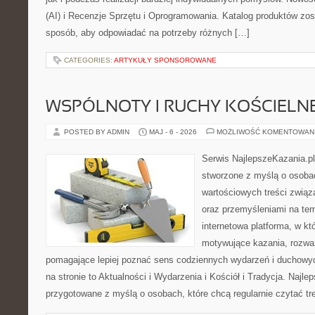
(AI) i Recenzje Sprzętu i Oprogramowania. Katalog produktów zos
sposób, aby odpowiadać na potrzeby różnych […]
CATEGORIES:
ARTYKUŁY SPONSOROWANE
WSPÓLNOTY I RUCHY KOŚCIELN
POSTED BY ADMIN
MAJ - 6 - 2026
MOŻLIWOŚĆ KOMENTOWAN
Serwis NajlepszeKazania.p
stworzone z myślą o osobac
wartościowych treści związ
oraz przemyśleniami na tem
internetowa platforma, w kt
motywujące kazania, rozważ
pomagające lepiej poznać sens codziennych wydarzeń i duchowy
na stronie to Aktualności i Wydarzenia i Kościół i Tradycja. Najle
przygotowane z myślą o osobach, które chcą regularnie czytać tr