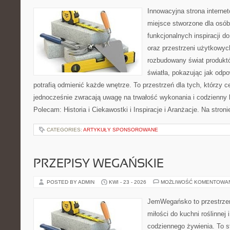
Innowacyjna strona intern
miejsce stworzone dla osób
funkcjonalnych inspiracji d
oraz przestrzeni użytkowyc
rozbudowany świat produkt
światła, pokazując jak odp
potrafią odmienić każde wnętrze. To przestrzeń dla tych, którzy c
jednocześnie zwracają uwagę na trwałość wykonania i codzienny 
Polecam: Historia i Ciekawostki i Inspiracje i Aranżacje. Na stro
CATEGORIES:
ARTYKUŁY SPONSOROWANE
PRZEPISY WEGAŃSKIE
POSTED BY ADMIN
KWI - 23 - 2026
MOŻLIWOŚĆ KOMENTOWA
JemWegańsko to przestrzeń,
miłości do kuchni roślinnej
codziennego żywienia. To st