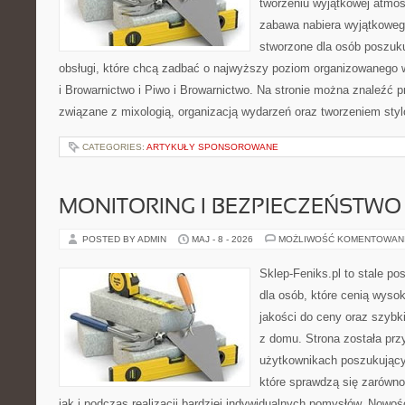
tworzeniu wyjątkowej atmos
zabawa nabiera wyjątkoweg
stworzone dla osób poszuku
obsługi, które chcą zadbać o najwyższy poziom organizowanego 
i Browarnictwo i Piwo i Browarnictwo. Na stronie można znaleźć
związane z mixologią, organizacją wydarzeń oraz tworzeniem sty
CATEGORIES:
ARTYKUŁY SPONSOROWANE
MONITORING I BEZPIECZEŃSTWO
POSTED BY ADMIN
MAJ - 8 - 2026
MOŻLIWOŚĆ KOMENTOWAN
Sklep-Feniks.pl to stale po
dla osób, które cenią wyso
jakości do ceny oraz szyb
z domu. Strona została pr
użytkownikach poszukujący
które sprawdzą się zarówno
jak i podczas realizacji bardziej indywidualnych pomysłów. Nowośc