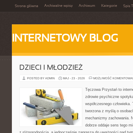
Archiwalne wpisy
Archiwum
Kategorie
Strona główna
Spis T
INTERNETOWY BLOG
DZIECI I MŁODZIEŻ
POSTED BY ADMIN
MAJ - 23 - 2026
MOŻLIWOŚĆ KOMENTOWA
Tęczowa Przystań to intern
zdrowie psychiczne spotyka
współczesnego człowieka. 
tworzona z myślą o osobac
mechanizmy zachowania. 
dobrze oddaje sens tego mi
z różnorodnością, a jednocześnie zaprasza do uważności nad tym,