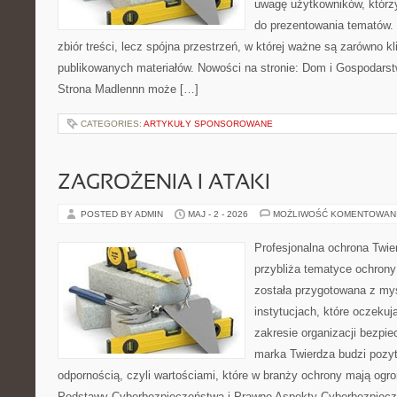
uwagę użytkowników, którzy
do prezentowania tematów. 
zbiór treści, lecz spójna przestrzeń, w której ważne są zarówno kl
publikowanych materiałów. Nowości na stronie: Dom i Gospodars
Strona Madlennn może […]
CATEGORIES:
ARTYKUŁY SPONSOROWANE
ZAGROŻENIA I ATAKI
POSTED BY ADMIN
MAJ - 2 - 2026
MOŻLIWOŚĆ KOMENTOWAN
Profesjonalna ochrona Twier
przybliża tematyce ochrony
została przygotowana z myś
instytucjach, które oczekuj
zakresie organizacji bezp
marka Twierdza budzi pozy
odpornością, czyli wartościami, które w branży ochrony mają og
Podstawy Cyberbezpieczeństwa i Prawne Aspekty Cyberbezpiecze