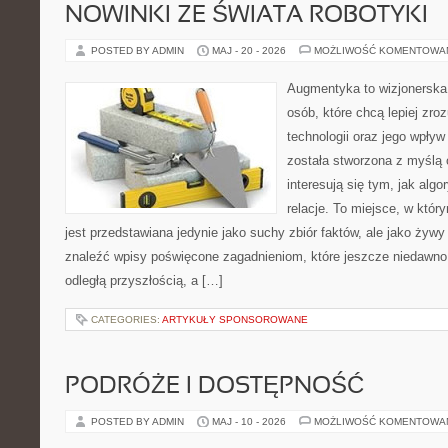
NOWINKI ZE ŚWIATA ROBOTYKI
POSTED BY ADMIN
MAJ - 20 - 2026
MOŻLIWOŚĆ KOMENTOWA
Augmentyka to wizjonerska 
osób, które chcą lepiej zr
technologii oraz jego wpły
została stworzona z myślą 
interesują się tym, jak alg
relacje. To miejsce, w któr
jest przedstawiana jedynie jako suchy zbiór faktów, ale jako żyw
znaleźć wpisy poświęcone zagadnieniom, które jeszcze niedawno 
odległą przyszłością, a […]
CATEGORIES:
ARTYKUŁY SPONSOROWANE
PODRÓŻE I DOSTĘPNOŚĆ
POSTED BY ADMIN
MAJ - 10 - 2026
MOŻLIWOŚĆ KOMENTOWA