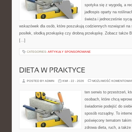
spotyka się z wygodą, a re
jadłospis oparty na roślin
świeża i jednocześnie sycą
wskazówek dla osób, które poszukują codziennych rozwiązań na ś
posiłek, słodką przekąskę czy drobną przekąskę. Zobacz także Bez
[…]
CATEGORIES:
ARTYKUŁY SPONSOROWANE
DIETA W PRAKTYCE
POSTED BY ADMIN
KWI - 22 - 2026
MOŻLIWOŚĆ KOMENTOWA
ten serwis to przestrzeń, k
osobach, które chcą wprow
świadomie podejść do siebi
sposób rozsądny. To intern
poświęcony tematom takim 
zdrowa dieta, ruch, a także