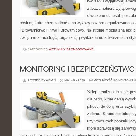
tworzeniu wyjątkowej atmos
zabawa nabiera wyjątkoweg
stworzone dla osób poszuku
obsługi, które chcą zadbać o najwyższy poziom organizowanego 
i Browarnictwo i Piwo i Browarnictwo. Na stronie można znaleźć
związane z mixologią, organizacją wydarzeń oraz tworzeniem sty
CATEGORIES:
ARTYKUŁY SPONSOROWANE
MONITORING I BEZPIECZEŃSTWO
POSTED BY ADMIN
MAJ - 8 - 2026
MOŻLIWOŚĆ KOMENTOWAN
Sklep-Feniks.pl to stale po
dla osób, które cenią wyso
jakości do ceny oraz szyb
z domu. Strona została pr
użytkownikach poszukujący
które sprawdzą się zarówno
jak i podczas realizacji bardziej indywidualnych pomysłów. Nowośc