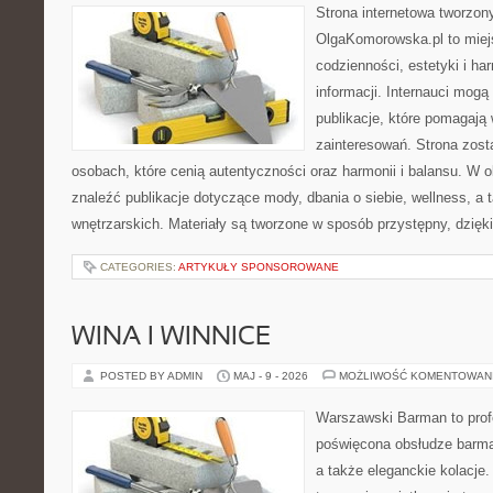
Strona internetowa tworzon
OlgaKomorowska.pl to miejs
codzienności, estetyki i ha
informacji. Internauci mogą
publikacje, które pomagają
zainteresowań. Strona zost
osobach, które cenią autentyczności oraz harmonii i balansu. W 
znaleźć publikacje dotyczące mody, dbania o siebie, wellness, a t
wnętrzarskich. Materiały są tworzone w sposób przystępny, dzię
CATEGORIES:
ARTYKUŁY SPONSOROWANE
WINA I WINNICE
POSTED BY ADMIN
MAJ - 9 - 2026
MOŻLIWOŚĆ KOMENTOWAN
Warszawski Barman to profe
poświęcona obsłudze barmań
a także eleganckie kolacje.