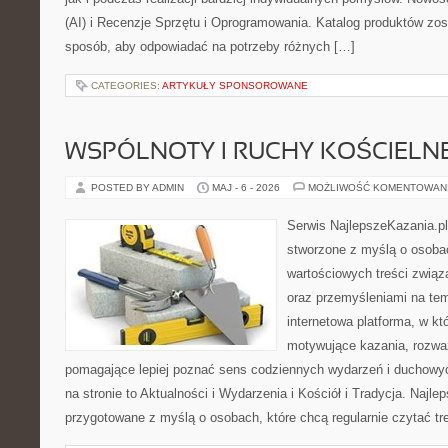
(AI) i Recenzje Sprzętu i Oprogramowania. Katalog produktów zos
sposób, aby odpowiadać na potrzeby różnych […]
CATEGORIES:
ARTYKUŁY SPONSOROWANE
WSPÓLNOTY I RUCHY KOŚCIELN
POSTED BY ADMIN
MAJ - 6 - 2026
MOŻLIWOŚĆ KOMENTOWAN
Serwis NajlepszeKazania.p
stworzone z myślą o osobac
wartościowych treści związ
oraz przemyśleniami na tem
internetowa platforma, w kt
motywujące kazania, rozważ
pomagające lepiej poznać sens codziennych wydarzeń i duchowy
na stronie to Aktualności i Wydarzenia i Kościół i Tradycja. Najle
przygotowane z myślą o osobach, które chcą regularnie czytać tr