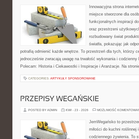
Innowacyjna strona intern
miejsce stworzone dla osób
funkcjonalnych inspiracji d
oraz przestrzeni użytkowyc
rozbudowany świat produkt
światła, pokazując jak odp
potrafią odmienić każde wnętrze. To przestrzeń dla tych, którzy c
jednocześnie zwracają uwagę na trwałość wykonania i codzienny 
Polecam: Historia i Ciekawostki i Inspiracje i Aranżacje. Na stro
CATEGORIES:
ARTYKUŁY SPONSOROWANE
PRZEPISY WEGAŃSKIE
POSTED BY ADMIN
KWI - 23 - 2026
MOŻLIWOŚĆ KOMENTOWA
JemWegańsko to przestrzeń,
miłości do kuchni roślinnej
codziennego żywienia. To st