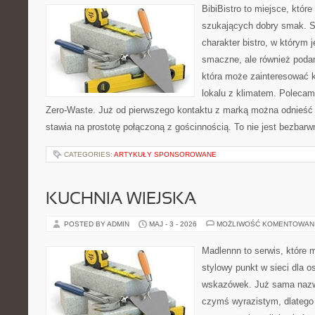
BibiBistro to miejsce, któr
szukających dobry smak. St
charakter bistro, w którym 
smaczne, ale również podan
która może zainteresować k
lokalu z klimatem. Polecam
Zero-Waste. Już od pierwszego kontaktu z marką można odnieść w
stawia na prostotę połączoną z gościnnością. To nie jest bezbarw
CATEGORIES:
ARTYKUŁY SPONSOROWANE
KUCHNIA WIEJSKA
POSTED BY ADMIN
MAJ - 3 - 2026
MOŻLIWOŚĆ KOMENTOWAN
Madlennn to serwis, które 
stylowy punkt w sieci dla 
wskazówek. Już sama nazwa
czymś wyrazistym, dlatego