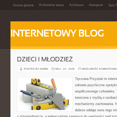
Archiwalne wpisy
Archiwum
Kategorie
Strona główna
Spis T
INTERNETOWY BLOG
DZIECI I MŁODZIEŻ
POSTED BY ADMIN
MAJ - 23 - 2026
MOŻLIWOŚĆ KOMENTOWA
Tęczowa Przystań to intern
zdrowie psychiczne spotyka
współczesnego człowieka. 
tworzona z myślą o osobac
mechanizmy zachowania. 
dobrze oddaje sens tego mi
z różnorodnością, a jednocześnie zaprasza do uważności nad tym,