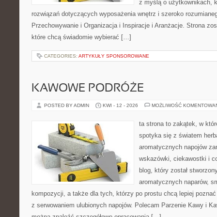
z myślą o użytkownikach, 
rozwiązań dotyczących wyposażenia wnętrz i szeroko rozumiane
Przechowywanie i Organizacja i Inspiracje i Aranżacje. Strona zo
które chcą świadomie wybierać […]
CATEGORIES:
ARTYKUŁY SPONSOROWANE
KAWOWE PODRÓŻE
POSTED BY ADMIN
KWI - 12 - 2026
MOŻLIWOŚĆ KOMENTOWA
ta strona to zakątek, w kt
spotyka się z światem herba
aromatycznych napojów zam
wskazówki, ciekawostki i c
blog, który został stworzon
aromatycznych naparów, s
kompozycji, a także dla tych, którzy po prostu chcą lepiej pozna
z serwowaniem ulubionych napojów. Polecam Parzenie Kawy i Kaw
można znaleźć szczegółowe opracowania […]