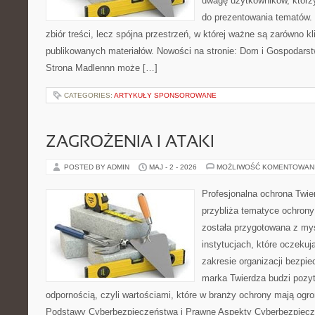
uwagę użytkowników, którzy
do prezentowania tematów. 
zbiór treści, lecz spójna przestrzeń, w której ważne są zarówno kl
publikowanych materiałów. Nowości na stronie: Dom i Gospodars
Strona Madlennn może […]
CATEGORIES:
ARTYKUŁY SPONSOROWANE
ZAGROŻENIA I ATAKI
POSTED BY ADMIN
MAJ - 2 - 2026
MOŻLIWOŚĆ KOMENTOWAN
Profesjonalna ochrona Twier
przybliża tematyce ochrony
została przygotowana z myś
instytucjach, które oczekuj
zakresie organizacji bezp
marka Twierdza budzi pozy
odpornością, czyli wartościami, które w branży ochrony mają og
Podstawy Cyberbezpieczeństwa i Prawne Aspekty Cyberbezpiecze