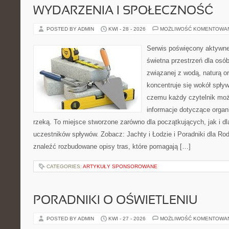
WYDARZENIA I SPOŁECZNOŚĆ
POSTED BY ADMIN
KWI - 28 - 2026
MOŻLIWOŚĆ KOMENTOWA
Serwis poświęcony aktywn
świetna przestrzeń dla osób
związanej z wodą, naturą o
koncentruje się wokół spły
czemu każdy czytelnik moż
informacje dotyczące organ
rzeką. To miejsce stworzone zarówno dla początkujących, jak i 
uczestników spływów. Zobacz: Jachty i Łodzie i Poradniki dla Rod
znaleźć rozbudowane opisy tras, które pomagają […]
CATEGORIES:
ARTYKUŁY SPONSOROWANE
PORADNIKI O OŚWIETLENIU
POSTED BY ADMIN
KWI - 27 - 2026
MOŻLIWOŚĆ KOMENTOWA