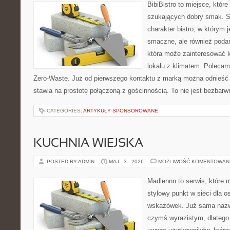
BibiBistro to miejsce, któr
szukających dobry smak. St
charakter bistro, w którym 
smaczne, ale również podan
która może zainteresować k
lokalu z klimatem. Polecam
Zero-Waste. Już od pierwszego kontaktu z marką można odnieść w
stawia na prostotę połączoną z gościnnością. To nie jest bezbarw
CATEGORIES:
ARTYKUŁY SPONSOROWANE
KUCHNIA WIEJSKA
POSTED BY ADMIN
MAJ - 3 - 2026
MOŻLIWOŚĆ KOMENTOWAN
Madlennn to serwis, które 
stylowy punkt w sieci dla 
wskazówek. Już sama nazwa
czymś wyrazistym, dlatego