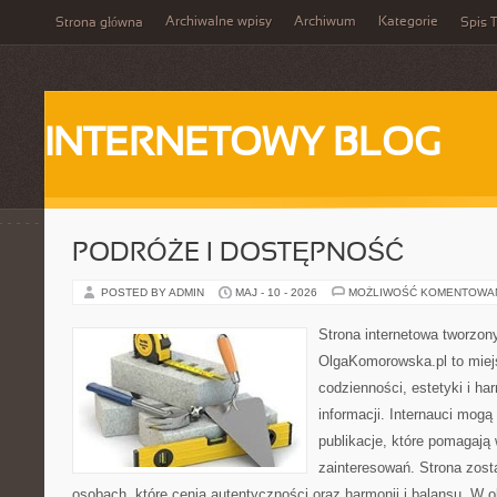
Archiwalne wpisy
Archiwum
Kategorie
Strona główna
Spis T
INTERNETOWY BLOG
PODRÓŻE I DOSTĘPNOŚĆ
POSTED BY ADMIN
MAJ - 10 - 2026
MOŻLIWOŚĆ KOMENTOWA
Strona internetowa tworzon
OlgaKomorowska.pl to miejs
codzienności, estetyki i ha
informacji. Internauci mogą
publikacje, które pomagają
zainteresowań. Strona zost
osobach, które cenią autentyczności oraz harmonii i balansu. W 