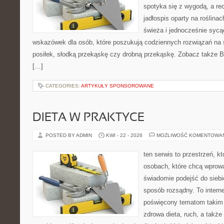
spotyka się z wygodą, a re
jadłospis oparty na roślin
świeża i jednocześnie sycą
wskazówek dla osób, które poszukują codziennych rozwiązań na ś
posiłek, słodką przekąskę czy drobną przekąskę. Zobacz także Bez
[…]
CATEGORIES:
ARTYKUŁY SPONSOROWANE
DIETA W PRAKTYCE
POSTED BY ADMIN
KWI - 22 - 2026
MOŻLIWOŚĆ KOMENTOWA
ten serwis to przestrzeń, k
osobach, które chcą wprow
świadomie podejść do siebi
sposób rozsądny. To intern
poświęcony tematom takim 
zdrowa dieta, ruch, a także