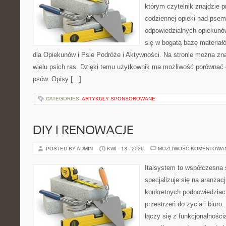
którym czytelnik znajdzie 
codziennej opieki nad psem
odpowiedzialnych opiekunó
się w bogatą bazę materiałó
dla Opiekunów i Psie Podróże i Aktywności. Na stronie można z
wielu psich ras. Dzięki temu użytkownik ma możliwość porówna
psów. Opisy […]
CATEGORIES:
ARTYKUŁY SPONSOROWANE
DIY I RENOWACJE
POSTED BY ADMIN
KWI - 13 - 2026
MOŻLIWOŚĆ KOMENTOWA
Italsystem to współczesna s
specjalizuje się na aranżac
konkretnych podpowiedziac
przestrzeń do życia i biuro.
łączy się z funkcjonalności