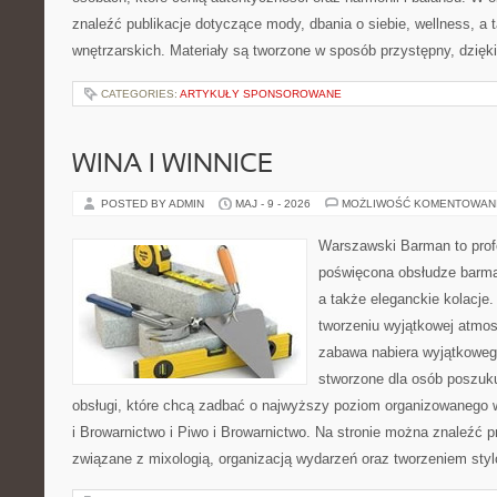
znaleźć publikacje dotyczące mody, dbania o siebie, wellness, a t
wnętrzarskich. Materiały są tworzone w sposób przystępny, dzię
CATEGORIES:
ARTYKUŁY SPONSOROWANE
WINA I WINNICE
POSTED BY ADMIN
MAJ - 9 - 2026
MOŻLIWOŚĆ KOMENTOWAN
Warszawski Barman to profe
poświęcona obsłudze barmań
a także eleganckie kolacje.
tworzeniu wyjątkowej atmos
zabawa nabiera wyjątkoweg
stworzone dla osób poszuku
obsługi, które chcą zadbać o najwyższy poziom organizowanego 
i Browarnictwo i Piwo i Browarnictwo. Na stronie można znaleźć
związane z mixologią, organizacją wydarzeń oraz tworzeniem sty