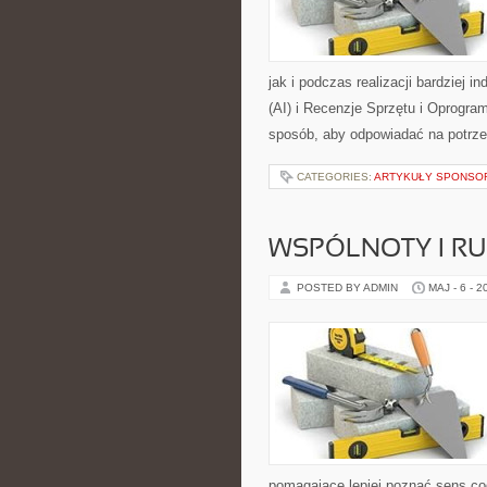
jak i podczas realizacji bardziej 
(AI) i Recenzje Sprzętu i Oprogra
sposób, aby odpowiadać na potrz
CATEGORIES:
ARTYKUŁY SPONS
WSPÓLNOTY I R
POSTED BY ADMIN
MAJ - 6 - 2
pomagające lepiej poznać sens c