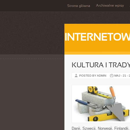
Archiwalne wpisy
Strona główna
INTERNETOW
KULTURA I TRAD
POSTED BY ADMIN
MAJ - 21 -
Danii, Szwecji, Norwegii, Finlandii