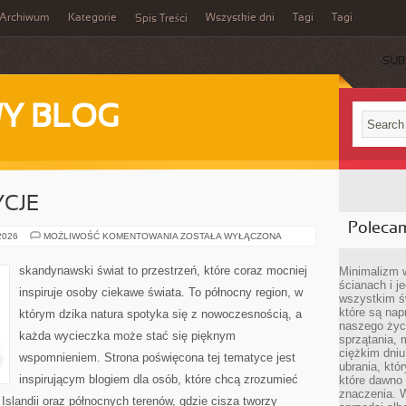
Archiwum
Kategorie
Wszystkie dni
Tagi
Tagi
Spis Treści
SUB
Y BLOG
YCJE
Poleca
KULTURA
 2026
MOŻLIWOŚĆ KOMENTOWANIA
ZOSTAŁA WYŁĄCZONA
I
TRADYCJE
skandynawski świat to przestrzeń, które coraz mocniej
Minimalizm 
ścianach i j
inspiruje osoby ciekawe świata. To północny region, w
wszystkim ś
które są nap
którym dzika natura spotyka się z nowoczesnością, a
naszego życ
każda wycieczka może stać się pięknym
sprzątania, 
ciężkim dniu
wspomnieniem. Strona poświęcona tej tematyce jest
ubrania, któ
inspirującym blogiem dla osób, które chcą zrozumieć
które dawno 
znaczenia. W
, Islandii oraz północnych terenów, gdzie cisza tworzy