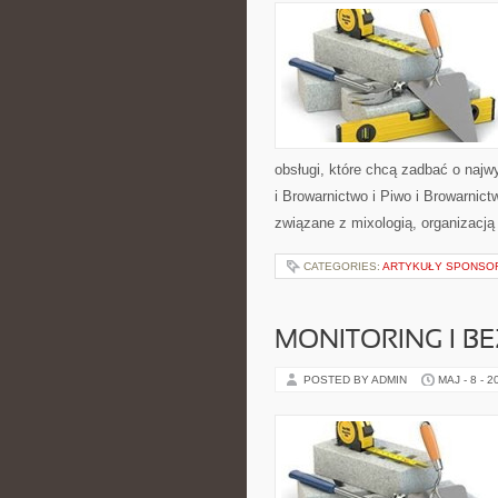
obsługi, które chcą zadbać o naj
i Browarnictwo i Piwo i Browarnic
związane z mixologią, organizacj
CATEGORIES:
ARTYKUŁY SPONS
MONITORING I B
POSTED BY ADMIN
MAJ - 8 - 2