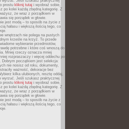
o wyrzuć. Jeśli szukasz praktycznej
po prostu
kliknij tutaj
i wyobraź sobie,
z po kolei każdą zbędną kategorię. Z
ażysz, że wraz z porządkiem w
awia się porządek w głowie.
ie jest modą – to sposób na życie z
ścią hałasu i większą ilością tego, co
oje.
we wnętrzach nie polega na pustych
ednym krześle na krzyż. To przede
wiadome wybieranie przedmiotów,
rawdę potrzebne i które coś wnoszą do
ia. Mniej rzeczy oznacza mniej
mniej rozpraszaczy i więcej oddechu po
. Dobrym początkiem jest selekcja:
rych nie nosisz od roku, dokumenty,
straciły ważność, dekoracje bez
ybierz kilka ulubionych, resztę oddaj,
o wyrzuć. Jeśli szukasz praktycznej
po prostu
kliknij tutaj
i wyobraź sobie,
z po kolei każdą zbędną kategorię. Z
ażysz, że wraz z porządkiem w
awia się porządek w głowie.
ie jest modą – to sposób na życie z
ścią hałasu i większą ilością tego, co
oje.