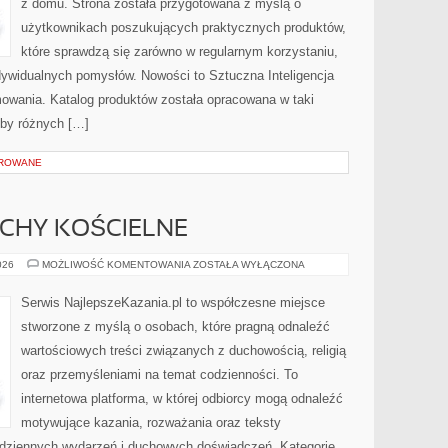
z domu. Strona została przygotowana z myślą o
użytkownikach poszukujących praktycznych produktów,
które sprawdzą się zarówno w regularnym korzystaniu,
indywidualnych pomysłów. Nowości to Sztuczna Inteligencja
mowania. Katalog produktów została opracowana w taki
eby różnych […]
OROWANE
UCHY KOŚCIELNE
WSPÓLNOTY
026
MOŻLIWOŚĆ KOMENTOWANIA
ZOSTAŁA WYŁĄCZONA
I
RUCHY
KOŚCIELNE
Serwis NajlepszeKazania.pl to współczesne miejsce
stworzone z myślą o osobach, które pragną odnaleźć
wartościowych treści związanych z duchowością, religią
oraz przemyśleniami na temat codzienności. To
internetowa platforma, w której odbiorcy mogą odnaleźć
motywujące kazania, rozważania oraz teksty
odziennych wydarzeń i duchowych doświadczeń. Kategorie