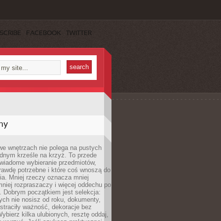
SCRIBE
FACEBOOK
TWITTER
my
we wnętrzach nie polega na pustych
ednym krześle na krzyż. To przede
wiadome wybieranie przedmiotów,
rawdę potrzebne i które coś wnoszą do
ia. Mniej rzeczy oznacza mniej
mniej rozpraszaczy i więcej oddechu po
. Dobrym początkiem jest selekcja:
rych nie nosisz od roku, dokumenty,
straciły ważność, dekoracje bez
ybierz kilka ulubionych, resztę oddaj,