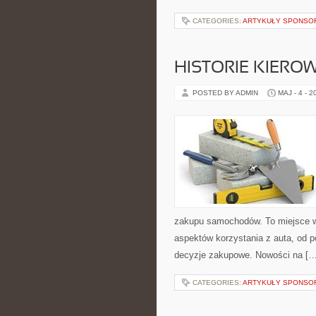
CATEGORIES:
ARTYKUŁY SPONS
HISTORIE KIEROW
POSTED BY ADMIN
MAJ - 4 - 2
zakupu samochodów. To miejsce w
aspektów korzystania z auta, od
decyzje zakupowe. Nowości na […
CATEGORIES:
ARTYKUŁY SPONS