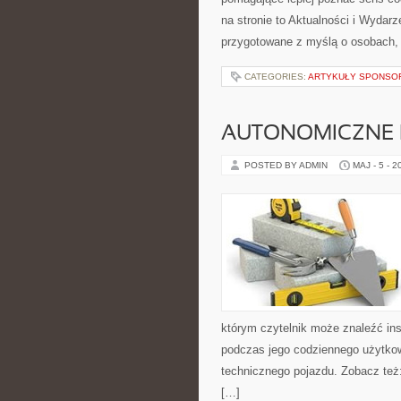
na stronie to Aktualności i Wydarz
przygotowane z myślą o osobach, k
CATEGORIES:
ARTYKUŁY SPONS
AUTONOMICZNE 
POSTED BY ADMIN
MAJ - 5 - 2
którym czytelnik może znaleźć ins
podczas jego codziennego użytko
technicznego pojazdu. Zobacz też
[…]