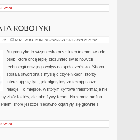
OROWANE
ATA ROBOTYKI
NOWINKI
 2026
MOŻLIWOŚĆ KOMENTOWANIA
ZOSTAŁA WYŁĄCZONA
ZE
ŚWIATA
ROBOTYKI
Augmentyka to wizjonerska przestrzeń internetowa dla
osób, które chcą lepiej zrozumieć świat nowych
technologii oraz jego wpływ na społeczeństwo. Strona
została stworzona z myślą o czytelnikach, którzy
interesują się tym, jak algorytmy zmieniają nasze
relacje. To miejsce, w którym cyfrowa transformacja nie
uchy zbiór faktów, ale jako żywy temat. Na stronie można
niom, które jeszcze niedawno kojarzyły się głównie z
OROWANE