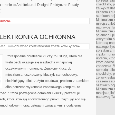
sprzedaj alb
checklisty, 
 stronie to Architektura i Design i Praktyczne Porady
że wykreślas
…]
czasem zauw
szafkach poj
Minimalizm n
OROWANE
mniejszą ilo
naprawdę Tw
Minimalizm 
ścianach i j
 ELEKTRONIKA OCHRONNA
wszystkim ś
które są nap
IMMOBILIZERY
naszego życ
 2026
MOŻLIWOŚĆ KOMENTOWANIA
ZOSTAŁA WYŁĄCZONA
I
sprzątania, 
ELEKTRONIKA
ciężkim dniu
OCHRONNA
Profesjonalne dorabianie kluczy to usługa, która dla
ubrania, któ
które dawno 
wielu osób okazuje się niezbędna w najmniej
znaczenia. W
oczekiwanym momencie. Zgubiony klucz do
sprzedaj alb
checklisty, 
mieszkania, uszkodzony kluczyk samochodowy,
że wykreślas
niedziałający pilot, zużyta obudowa, problem z zamkiem
czasem zauw
szafkach poj
albo potrzeba wykonania zapasowego kompletu to
Minimalizm n
mniejszą ilo
bkość. Strona poświęcona dorabianiu kluczy prezentuje
naprawdę Tw
osób, które szukają sprawdzonego punktu zajmującego się
samochodowymi oraz usługami związanymi z codziennym