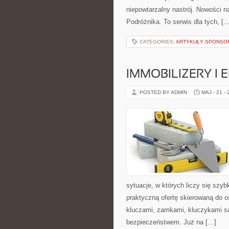
niepowtarzalny nastrój. Nowości na
Podróżnika. To serwis dla tych, [
CATEGORIES:
ARTYKUŁY SPONS
IMMOBILIZERY I
POSTED BY ADMIN
MAJ - 21 -
sytuacje, w których liczy się szy
praktyczną ofertę skierowaną do 
kluczami, zamkami, kluczykami 
bezpieczeństwem. Już na […]