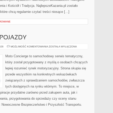
enia i Kościół i Tradycja. NajlepszeKazania.pl zostało
tóre chcą regularnie czytać treści niosące […]
OROWANE
POJAZDY
AUTONOMICZNE
026
MOŻLIWOŚĆ KOMENTOWANIA
ZOSTAŁA WYŁĄCZONA
POJAZDY
Moto Concierge to samochodowy serwis tematyczny,
który został przygotowany z myślą o osobach chcących
lepiej rozumieć rynek motoryzacyjny. Strona skupia się
przede wszystkim na konkretnych wskazówkach
związanych z sprawdzaniem samochodów, zwłaszcza
tych dostępnych na rynku wtórnym. To miejsce, w
piracje przydatne zarówno przed zakupem auta, jak i
wania, przygotowania do sprzedaży czy oceny stanu
: Nowoczesne Bezpieczeństwo i Przyszłość Transportu.