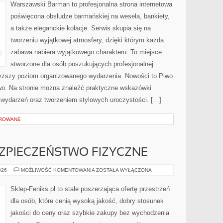
Warszawski Barman to profesjonalna strona internetowa
poświęcona obsłudze barmańskiej na wesela, bankiety,
a także eleganckie kolacje. Serwis skupia się na
tworzeniu wyjątkowej atmosfery, dzięki którym każda
zabawa nabiera wyjątkowego charakteru. To miejsce
stworzone dla osób poszukujących profesjonalnej
wyższy poziom organizowanego wydarzenia. Nowości to Piwo
two. Na stronie można znaleźć praktyczne wskazówki
ą wydarzeń oraz tworzeniem stylowych uroczystości. […]
OROWANE
EZPIECZEŃSTWO FIZYCZNE
MONITORING
026
MOŻLIWOŚĆ KOMENTOWANIA
ZOSTAŁA WYŁĄCZONA
I
BEZPIECZEŃSTWO
FIZYCZNE
Sklep-Feniks.pl to stale poszerzająca ofertę przestrzeń
dla osób, które cenią wysoką jakość, dobry stosunek
jakości do ceny oraz szybkie zakupy bez wychodzenia