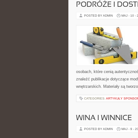
PODRÓŻE I DOS
POSTED BY ADMIN
MAJ - 10 -
osobach, które cenią autentycznoś
znaleźć publikacje dotyczące mody,
wnętrzarskich. Materiały są twor
CATEGORIES:
ARTYKUŁY SPONS
WINA I WINNICE
POSTED BY ADMIN
MAJ - 9 - 2