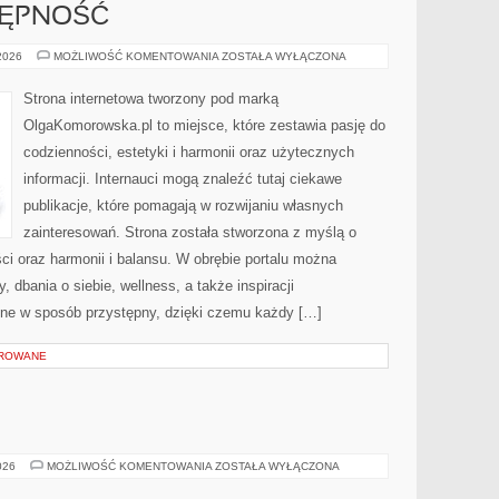
TĘPNOŚĆ
PODRÓŻE
 2026
MOŻLIWOŚĆ KOMENTOWANIA
ZOSTAŁA WYŁĄCZONA
I
DOSTĘPNOŚĆ
Strona internetowa tworzony pod marką
OlgaKomorowska.pl to miejsce, które zestawia pasję do
codzienności, estetyki i harmonii oraz użytecznych
informacji. Internauci mogą znaleźć tutaj ciekawe
publikacje, które pomagają w rozwijaniu własnych
zainteresowań. Strona została stworzona z myślą o
ci oraz harmonii i balansu. W obrębie portalu można
 dbania o siebie, wellness, a także inspiracji
zone w sposób przystępny, dzięki czemu każdy […]
OROWANE
WINA
026
MOŻLIWOŚĆ KOMENTOWANIA
ZOSTAŁA WYŁĄCZONA
I
WINNICE