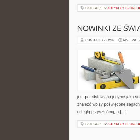
CATEGORIES:
ARTYKUŁY SPONS
NOWINKI ZE ŚWI
POSTED BY ADMIN
MAJ - 20 -
jest przedstawiana jedynie jako s
znaleźć wpisy poświęcone zagadnie
odległą przyszłością, a […]
CATEGORIES:
ARTYKUŁY SPONS