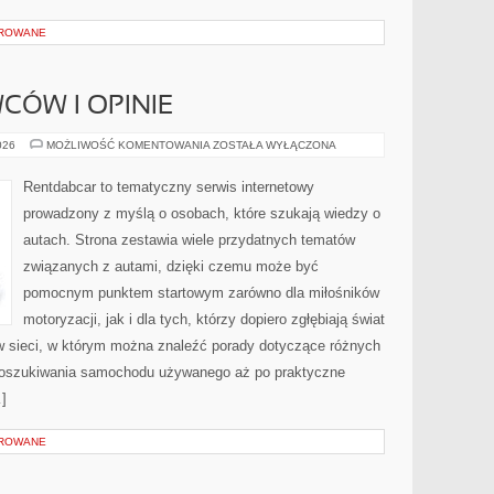
OROWANE
CÓW I OPINIE
HISTORIE
026
MOŻLIWOŚĆ KOMENTOWANIA
ZOSTAŁA WYŁĄCZONA
KIEROWCÓW
I
OPINIE
Rentdabcar to tematyczny serwis internetowy
prowadzony z myślą o osobach, które szukają wiedzy o
autach. Strona zestawia wiele przydatnych tematów
związanych z autami, dzięki czemu może być
pomocnym punktem startowym zarówno dla miłośników
motoryzacji, jak i dla tych, którzy dopiero zgłębiają świat
 sieci, w którym można znaleźć porady dotyczące różnych
 poszukiwania samochodu używanego aż po praktyczne
]
OROWANE