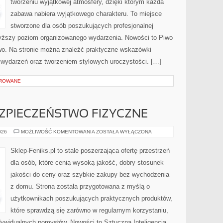
tworzeniu wyjątkowej atmosfery, dzięki którym każda
zabawa nabiera wyjątkowego charakteru. To miejsce
stworzone dla osób poszukujących profesjonalnej
wyższy poziom organizowanego wydarzenia. Nowości to Piwo
two. Na stronie można znaleźć praktyczne wskazówki
ą wydarzeń oraz tworzeniem stylowych uroczystości. […]
OROWANE
EZPIECZEŃSTWO FIZYCZNE
MONITORING
026
MOŻLIWOŚĆ KOMENTOWANIA
ZOSTAŁA WYŁĄCZONA
I
BEZPIECZEŃSTWO
FIZYCZNE
Sklep-Feniks.pl to stale poszerzająca ofertę przestrzeń
dla osób, które cenią wysoką jakość, dobry stosunek
jakości do ceny oraz szybkie zakupy bez wychodzenia
z domu. Strona została przygotowana z myślą o
użytkownikach poszukujących praktycznych produktów,
które sprawdzą się zarówno w regularnym korzystaniu,
indywidualnych pomysłów. Nowości to Sztuczna Inteligencja