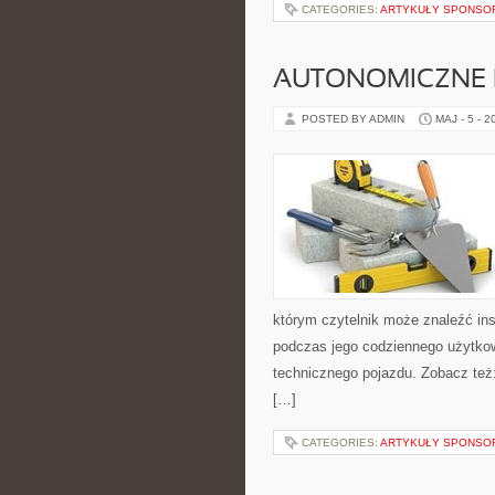
CATEGORIES:
ARTYKUŁY SPONS
AUTONOMICZNE 
POSTED BY ADMIN
MAJ - 5 - 2
którym czytelnik może znaleźć ins
podczas jego codziennego użytko
technicznego pojazdu. Zobacz też
[…]
CATEGORIES:
ARTYKUŁY SPONS