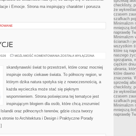
sprzedaj alb
checklisty, 
elacje i Emocje. Strona ma inspirujący charakter i porusza
że wykreślas
czasem zauw
szafkach poj
Minimalizm n
OROWANE
mniejszą ilo
naprawdę Tw
Minimalizm 
ścianach i j
YCJE
wszystkim ś
które są nap
naszego życ
KULTURA
 2026
MOŻLIWOŚĆ KOMENTOWANIA
ZOSTAŁA WYŁĄCZONA
I
sprzątania, 
TRADYCJE
ciężkim dniu
skandynawski świat to przestrzeń, które coraz mocniej
ubrania, któ
które dawno 
inspiruje osoby ciekawe świata. To północny region, w
znaczenia. W
którym dzika natura spotyka się z nowoczesnością, a
sprzedaj alb
checklisty, 
każda wycieczka może stać się pięknym
że wykreślas
czasem zauw
wspomnieniem. Strona poświęcona tej tematyce jest
szafkach poj
inspirującym blogiem dla osób, które chcą zrozumieć
Minimalizm n
mniejszą ilo
, Islandii oraz północnych terenów, gdzie cisza tworzy
naprawdę Tw
 stronie to Architektura i Design i Praktyczne Porady
…]