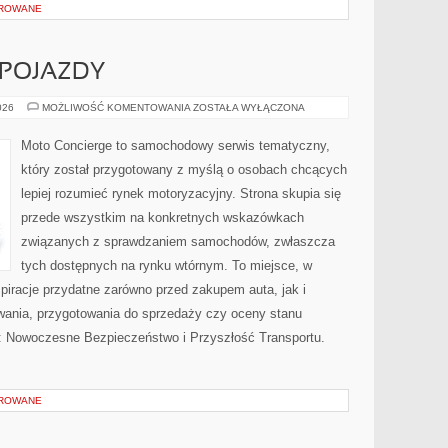
OROWANE
POJAZDY
AUTONOMICZNE
026
MOŻLIWOŚĆ KOMENTOWANIA
ZOSTAŁA WYŁĄCZONA
POJAZDY
Moto Concierge to samochodowy serwis tematyczny,
który został przygotowany z myślą o osobach chcących
lepiej rozumieć rynek motoryzacyjny. Strona skupia się
przede wszystkim na konkretnych wskazówkach
związanych z sprawdzaniem samochodów, zwłaszcza
tych dostępnych na rynku wtórnym. To miejsce, w
piracje przydatne zarówno przed zakupem auta, jak i
wania, przygotowania do sprzedaży czy oceny stanu
: Nowoczesne Bezpieczeństwo i Przyszłość Transportu.
OROWANE