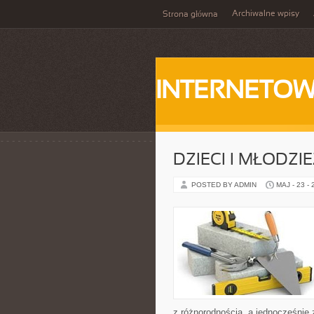
Archiwalne wpisy
Strona główna
INTERNETOW
DZIECI I MŁODZI
POSTED BY ADMIN
MAJ - 23 -
z różnorodnością, a jednocześnie 