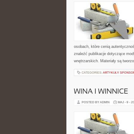
osobach, które cenią autentycznoś
znaleźć publikacje dotyczące mody,
wnętrzarskich. Materiały są twor
CATEGORIES:
ARTYKUŁY SPONS
WINA I WINNICE
POSTED BY ADMIN
MAJ - 9 - 2