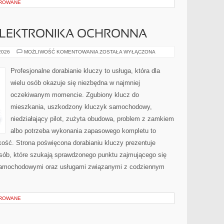
OROWANE
 ELEKTRONIKA OCHRONNA
IMMOBILIZERY
 2026
MOŻLIWOŚĆ KOMENTOWANIA
ZOSTAŁA WYŁĄCZONA
I
ELEKTRONIKA
OCHRONNA
Profesjonalne dorabianie kluczy to usługa, która dla
wielu osób okazuje się niezbędna w najmniej
oczekiwanym momencie. Zgubiony klucz do
mieszkania, uszkodzony kluczyk samochodowy,
niedziałający pilot, zużyta obudowa, problem z zamkiem
albo potrzeba wykonania zapasowego kompletu to
bkość. Strona poświęcona dorabianiu kluczy prezentuje
osób, które szukają sprawdzonego punktu zajmującego się
samochodowymi oraz usługami związanymi z codziennym
OROWANE