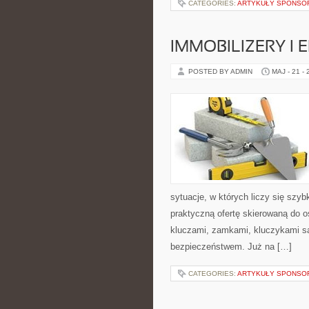
CATEGORIES:
ARTYKUŁY SPONS
IMMOBILIZERY I
POSTED BY ADMIN
MAJ - 21 -
sytuacje, w których liczy się szy
praktyczną ofertę skierowaną do 
kluczami, zamkami, kluczykami 
bezpieczeństwem. Już na […]
CATEGORIES:
ARTYKUŁY SPONS