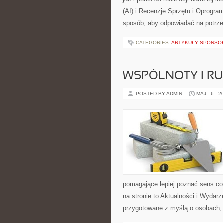
(AI) i Recenzje Sprzętu i Oprogra
sposób, aby odpowiadać na potrz
CATEGORIES:
ARTYKUŁY SPONS
WSPÓLNOTY I R
POSTED BY ADMIN
MAJ - 6 - 2
pomagające lepiej poznać sens c
na stronie to Aktualności i Wydarz
przygotowane z myślą o osobach, k