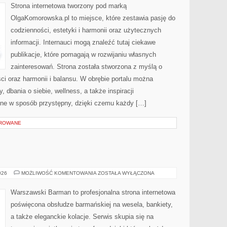
Strona internetowa tworzony pod marką
OlgaKomorowska.pl to miejsce, które zestawia pasję do
codzienności, estetyki i harmonii oraz użytecznych
informacji. Internauci mogą znaleźć tutaj ciekawe
publikacje, które pomagają w rozwijaniu własnych
zainteresowań. Strona została stworzona z myślą o
ci oraz harmonii i balansu. W obrębie portalu można
 dbania o siebie, wellness, a także inspiracji
zone w sposób przystępny, dzięki czemu każdy […]
OROWANE
WINA
026
MOŻLIWOŚĆ KOMENTOWANIA
ZOSTAŁA WYŁĄCZONA
I
WINNICE
Warszawski Barman to profesjonalna strona internetowa
poświęcona obsłudze barmańskiej na wesela, bankiety,
a także eleganckie kolacje. Serwis skupia się na