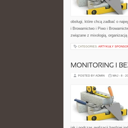
obsługi, które chcą zadbać o naj
i Browarnictwo i Piwo i Browarnic
związane z mixologią, organizacj
CATEGORIES:
ARTYKUŁY SPONS
MONITORING I B
POSTED BY ADMIN
MAJ - 8 - 2
jak i podczas realizacji bardziej 