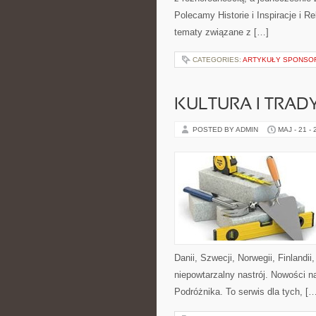
Polecamy Historie i Inspiracje i R
tematy związane z […]
CATEGORIES:
ARTYKUŁY SPONS
KULTURA I TRAD
POSTED BY ADMIN
MAJ - 21 -
Danii, Szwecji, Norwegii, Finlandii
niepowtarzalny nastrój. Nowości na
Podróżnika. To serwis dla tych, [