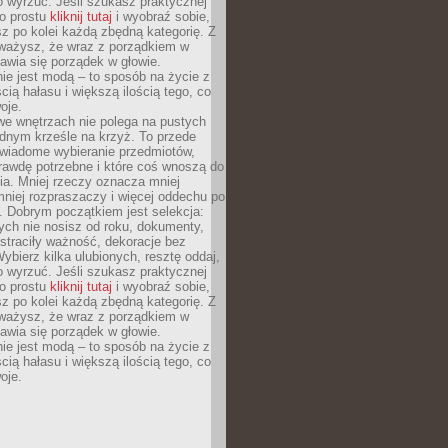
o wyrzuć. Jeśli szukasz praktycznej
po prostu
kliknij tutaj
i wyobraź sobie,
z po kolei każdą zbędną kategorię. Z
ażysz, że wraz z porządkiem w
awia się porządek w głowie.
ie jest modą – to sposób na życie z
ścią hałasu i większą ilością tego, co
oje.
we wnętrzach nie polega na pustych
ednym krześle na krzyż. To przede
wiadome wybieranie przedmiotów,
rawdę potrzebne i które coś wnoszą do
ia. Mniej rzeczy oznacza mniej
mniej rozpraszaczy i więcej oddechu po
. Dobrym początkiem jest selekcja:
rych nie nosisz od roku, dokumenty,
straciły ważność, dekoracje bez
ybierz kilka ulubionych, resztę oddaj,
o wyrzuć. Jeśli szukasz praktycznej
po prostu
kliknij tutaj
i wyobraź sobie,
z po kolei każdą zbędną kategorię. Z
ażysz, że wraz z porządkiem w
awia się porządek w głowie.
ie jest modą – to sposób na życie z
ścią hałasu i większą ilością tego, co
oje.