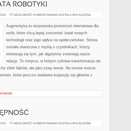
ATA ROBOTYKI
NOWINKI
 2026
MOŻLIWOŚĆ KOMENTOWANIA
ZOSTAŁA WYŁĄCZONA
ZE
ŚWIATA
ROBOTYKI
Augmentyka to wizjonerska przestrzeń internetowa dla
osób, które chcą lepiej zrozumieć świat nowych
technologii oraz jego wpływ na społeczeństwo. Strona
została stworzona z myślą o czytelnikach, którzy
interesują się tym, jak algorytmy zmieniają nasze
relacje. To miejsce, w którym cyfrowa transformacja nie
uchy zbiór faktów, ale jako żywy temat. Na stronie można
niom, które jeszcze niedawno kojarzyły się głównie z
OROWANE
TĘPNOŚĆ
PODRÓŻE
 2026
MOŻLIWOŚĆ KOMENTOWANIA
ZOSTAŁA WYŁĄCZONA
I
DOSTĘPNOŚĆ