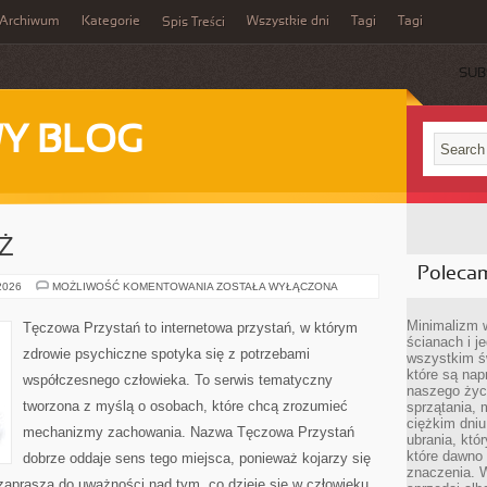
Archiwum
Kategorie
Wszystkie dni
Tagi
Tagi
Spis Treści
SUB
Y BLOG
EŻ
Poleca
DZIECI
 2026
MOŻLIWOŚĆ KOMENTOWANIA
ZOSTAŁA WYŁĄCZONA
I
MŁODZIEŻ
Minimalizm 
Tęczowa Przystań to internetowa przystań, w którym
ścianach i j
zdrowie psychiczne spotyka się z potrzebami
wszystkim ś
które są nap
współczesnego człowieka. To serwis tematyczny
naszego życ
tworzona z myślą o osobach, które chcą zrozumieć
sprzątania, 
ciężkim dniu
mechanizmy zachowania. Nazwa Tęczowa Przystań
ubrania, któ
które dawno 
dobrze oddaje sens tego miejsca, ponieważ kojarzy się
znaczenia. W
zaprasza do uważności nad tym, co dzieje się w człowieku.