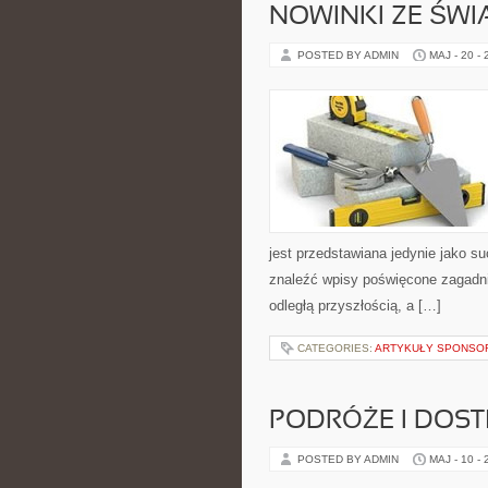
NOWINKI ZE ŚWI
POSTED BY ADMIN
MAJ - 20 -
jest przedstawiana jedynie jako s
znaleźć wpisy poświęcone zagadnie
odległą przyszłością, a […]
CATEGORIES:
ARTYKUŁY SPONS
PODRÓŻE I DOS
POSTED BY ADMIN
MAJ - 10 -