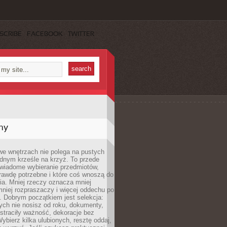
SCRIBE
FACEBOOK
TWITTER
my
we wnętrzach nie polega na pustych
ednym krześle na krzyż. To przede
wiadome wybieranie przedmiotów,
rawdę potrzebne i które coś wnoszą do
ia. Mniej rzeczy oznacza mniej
mniej rozpraszaczy i więcej oddechu po
. Dobrym początkiem jest selekcja:
rych nie nosisz od roku, dokumenty,
straciły ważność, dekoracje bez
ybierz kilka ulubionych, resztę oddaj,