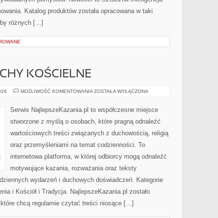
mowania. Katalog produktów została opracowana w taki
eby różnych […]
OROWANE
UCHY KOŚCIELNE
WSPÓLNOTY
026
MOŻLIWOŚĆ KOMENTOWANIA
ZOSTAŁA WYŁĄCZONA
I
RUCHY
KOŚCIELNE
Serwis NajlepszeKazania.pl to współczesne miejsce
stworzone z myślą o osobach, które pragną odnaleźć
wartościowych treści związanych z duchowością, religią
oraz przemyśleniami na temat codzienności. To
internetowa platforma, w której odbiorcy mogą odnaleźć
motywujące kazania, rozważania oraz teksty
odziennych wydarzeń i duchowych doświadczeń. Kategorie
enia i Kościół i Tradycja. NajlepszeKazania.pl zostało
tóre chcą regularnie czytać treści niosące […]