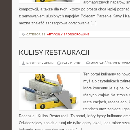
aromatycznych naparów, s
kompozycji, a także dla tych, którzy po prostu chcą lepiej pozna
z serwowaniem ulubionych napojów. Polecam Parzenie Kawy i Kaw
można znaleźć szczegółowe opracowania […]
CATEGORIES:
ARTYKUŁY SPONSOROWANE
KULISY RESTAURACJI
POSTED BY ADMIN
KWI - 11 - 2026
MOŻLIWOŚĆ KOMENTOWA
Ten portal kulinarny to no
myślą o czytelnikach zaint
które koncentruje się na l
różnych krajów. Na stronie 
restauracjach, recenzjach, 
trendach oraz zapleczu gast
Recenzje i Kulisy Restauracji. To portal, który łączy kulinarne e
Odwiedzający znajdzie tutaj nie tylko opisy lokali, lecz także szer
jedzenia, restauracyjne zwyczaje […]