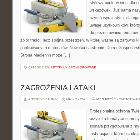
stylowy punkt w sieci dla 
wskazówek. Już sama nazwa
czymś wyrazistym, dlatego
uwagę użytkowników, którzy
do prezentowania tematów. 
zbiór treści, lecz spójna przestrzeń, w której ważne są zarówno kl
publikowanych materiałów. Nowości na stronie: Dom i Gospodars
Strona Madlennn może […]
CATEGORIES:
ARTYKUŁY SPONSOROWANE
ZAGROŻENIA I ATAKI
POSTED BY ADMIN
MAJ - 2 - 2026
MOŻLIWOŚĆ KOMENTOWAN
Profesjonalna ochrona Twier
przybliża tematyce ochrony
została przygotowana z myś
instytucjach, które oczekuj