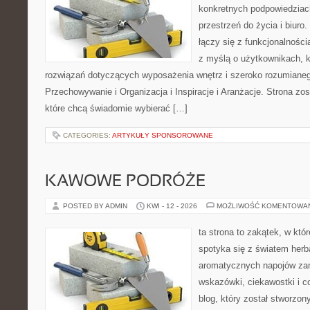
konkretnych podpowiedziac
przestrzeń do życia i biuro.
łączy się z funkcjonalności
z myślą o użytkownikach, 
rozwiązań dotyczących wyposażenia wnętrz i szeroko rozumiane
Przechowywanie i Organizacja i Inspiracje i Aranżacje. Strona zo
które chcą świadomie wybierać […]
CATEGORIES:
ARTYKUŁY SPONSOROWANE
KAWOWE PODRÓŻE
POSTED BY ADMIN
KWI - 12 - 2026
MOŻLIWOŚĆ KOMENTOWA
ta strona to zakątek, w kt
spotyka się z światem herba
aromatycznych napojów zam
wskazówki, ciekawostki i c
blog, który został stworzon