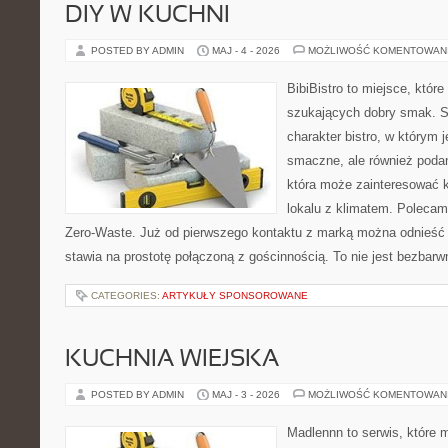
DIY W KUCHNI
POSTED BY ADMIN
MAJ - 4 - 2026
MOŻLIWOŚĆ KOMENTOWAN
BibiBistro to miejsce, któr
szukających dobry smak. St
charakter bistro, w którym 
smaczne, ale również podan
która może zainteresować k
lokalu z klimatem. Polecam
Zero-Waste. Już od pierwszego kontaktu z marką można odnieść w
stawia na prostotę połączoną z gościnnością. To nie jest bezbarw
CATEGORIES:
ARTYKUŁY SPONSOROWANE
KUCHNIA WIEJSKA
POSTED BY ADMIN
MAJ - 3 - 2026
MOŻLIWOŚĆ KOMENTOWAN
Madlennn to serwis, które 