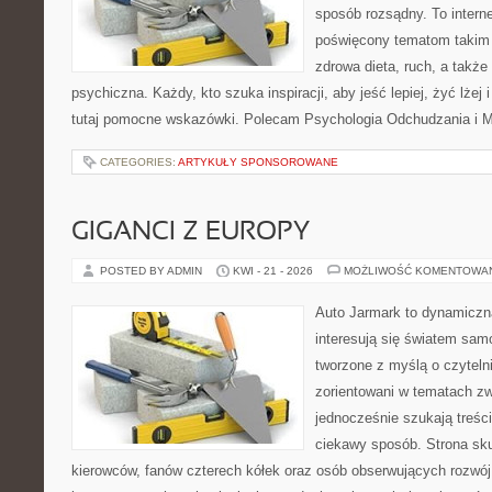
sposób rozsądny. To intern
poświęcony tematom takim 
zdrowa dieta, ruch, a także
psychiczna. Każdy, kto szuka inspiracji, aby jeść lepiej, żyć lżej 
tutaj pomocne wskazówki. Polecam Psychologia Odchudzania i Mi
CATEGORIES:
ARTYKUŁY SPONSOROWANE
GIGANCI Z EUROPY
POSTED BY ADMIN
KWI - 21 - 2026
MOŻLIWOŚĆ KOMENTOWA
Auto Jarmark to dynamiczna
interesują się światem sa
tworzone z myślą o czyteln
zorientowani w tematach zw
jednocześnie szukają treśc
ciekawy sposób. Strona sku
kierowców, fanów czterech kółek oraz osób obserwujących rozwój