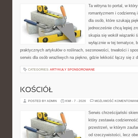
Ta witryna to portal, w któr
romantyzmem i codzienną ins
dla osób, które szukają pi
jednocześnie chcą lepiej zr
skupia się wokół wiązanki ś
wyłącznie w tej tematyce, 
praktycznych artykułów o roślinach, sezonowości, trwałości i s
serwis dla osób wrażliwych na piękno, gdzie lekkość łączy się z
CATEGORIES:
ARTYKUŁY SPONSOROWANE
KOŚCIÓŁ
POSTED BY ADMIN
KWI - 7 - 2026
MOŻLIWOŚĆ KOMENTOWAN
Serwis chrześcijański skie
który zestawia codziennoś
przestrzeń, w którym zaufa
od rzeczywistości, lecz obe