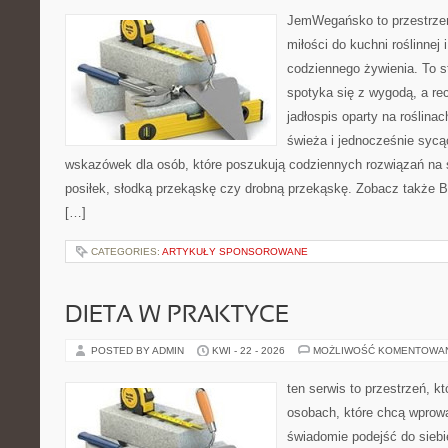
JemWegańsko to przestrzeń,
miłości do kuchni roślinnej
codziennego żywienia. To st
spotyka się z wygodą, a re
jadłospis oparty na roślin
świeża i jednocześnie sycą
wskazówek dla osób, które poszukują codziennych rozwiązań na ś
posiłek, słodką przekąskę czy drobną przekąskę. Zobacz także Bez
[…]
CATEGORIES:
ARTYKUŁY SPONSOROWANE
DIETA W PRAKTYCE
POSTED BY ADMIN
KWI - 22 - 2026
MOŻLIWOŚĆ KOMENTOWA
ten serwis to przestrzeń, k
osobach, które chcą wprow
świadomie podejść do siebi