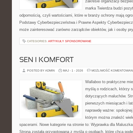
zakresie organizacji bezp
marka Twierdza budzi pozy
odpornością, czyli wartościami, które w branży ochrony mają og
Podstawy Cyberbezpieczeństwa i Prawne Aspekty Cyberbezpiecze
może zainteresować zarówno zarządców obiektów, jak i osoby pry
CATEGORIES:
ARTYKUŁY SPONSOROWANE
SEN I KOMFORT
POSTED BY ADMIN
MAJ - 1 - 2026
MOŻLIWOŚĆ KOMENTOWAN
Wallaboo to praktyczne mie
myślą o rodzicach, którzy 
dotyczących maluchów. Str
pierwszych miesiącach i lat
naprawdę ważne: spokojnej o
którym można znaleźć wiel
spacerami. Nowe kategorie na stronie to: Wyprawka dla Maluszk
Strona została przygotowana z myślą o osobach, które chcą pod