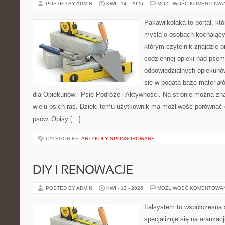
POSTED BY ADMIN
KWI - 14 - 2026
MOŻLIWOŚĆ KOMENTOWA
Pakawilkolaka to portal, kt
myślą o osobach kochający
którym czytelnik znajdzie 
codziennej opieki nad psem
odpowiedzialnych opiekunó
się w bogatą bazę materiałó
dla Opiekunów i Psie Podróże i Aktywności. Na stronie można z
wielu psich ras. Dzięki temu użytkownik ma możliwość porówna
psów. Opisy […]
CATEGORIES:
ARTYKUŁY SPONSOROWANE
DIY I RENOWACJE
POSTED BY ADMIN
KWI - 13 - 2026
MOŻLIWOŚĆ KOMENTOWA
Italsystem to współczesna s
specjalizuje się na aranżac