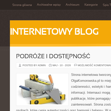
Archiwalne wpisy
Archiwum
Kategorie
Strona główna
Spis T
INTERNETOWY BLOG
PODRÓŻE I DOSTĘPNOŚĆ
POSTED BY ADMIN
MAJ - 10 - 2026
MOŻLIWOŚĆ KOMENTOWA
Strona internetowa tworzon
OlgaKomorowska.pl to miejs
codzienności, estetyki i ha
informacji. Internauci mogą
publikacje, które pomagają
zainteresowań. Strona zost
osobach, które cenią autentyczności oraz harmonii i balansu. W 