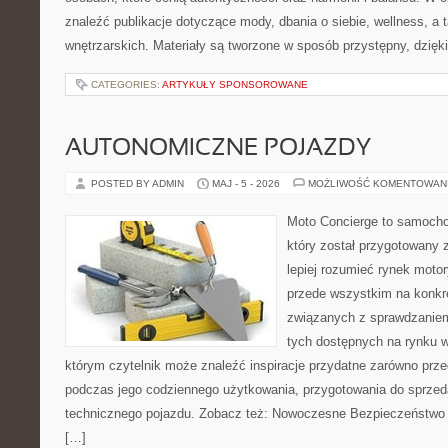
znaleźć publikacje dotyczące mody, dbania o siebie, wellness, a t
wnętrzarskich. Materiały są tworzone w sposób przystępny, dzię
CATEGORIES:
ARTYKUŁY SPONSOROWANE
AUTONOMICZNE POJAZDY
POSTED BY ADMIN
MAJ - 5 - 2026
MOŻLIWOŚĆ KOMENTOWAN
Moto Concierge to samocho
który został przygotowany
lepiej rozumieć rynek motor
przede wszystkim na konk
związanych z sprawdzanie
tych dostępnych na rynku w
którym czytelnik może znaleźć inspiracje przydatne zarówno prze
podczas jego codziennego użytkowania, przygotowania do sprze
technicznego pojazdu. Zobacz też: Nowoczesne Bezpieczeństwo i
[…]