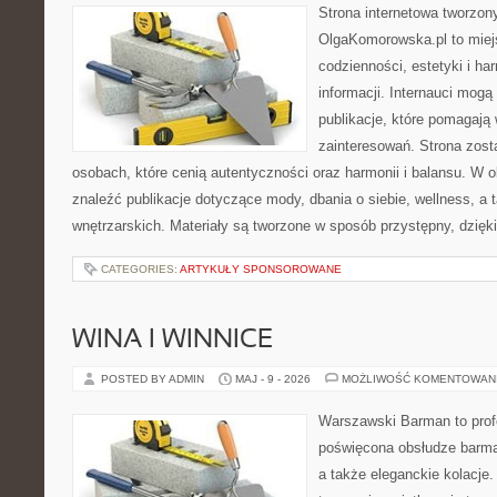
Strona internetowa tworzon
OlgaKomorowska.pl to miejs
codzienności, estetyki i ha
informacji. Internauci mogą
publikacje, które pomagają
zainteresowań. Strona zost
osobach, które cenią autentyczności oraz harmonii i balansu. W 
znaleźć publikacje dotyczące mody, dbania o siebie, wellness, a t
wnętrzarskich. Materiały są tworzone w sposób przystępny, dzię
CATEGORIES:
ARTYKUŁY SPONSOROWANE
WINA I WINNICE
POSTED BY ADMIN
MAJ - 9 - 2026
MOŻLIWOŚĆ KOMENTOWAN
Warszawski Barman to profe
poświęcona obsłudze barmań
a także eleganckie kolacje.