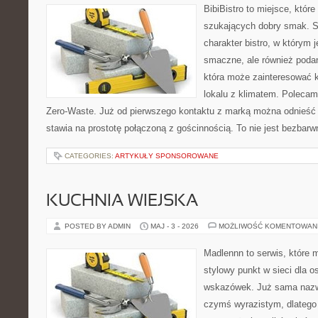
BibiBistro to miejsce, któr
szukających dobry smak. St
charakter bistro, w którym 
smaczne, ale również podan
która może zainteresować k
lokalu z klimatem. Polecam
Zero-Waste. Już od pierwszego kontaktu z marką można odnieść w
stawia na prostotę połączoną z gościnnością. To nie jest bezbarw
CATEGORIES:
ARTYKUŁY SPONSOROWANE
KUCHNIA WIEJSKA
POSTED BY ADMIN
MAJ - 3 - 2026
MOŻLIWOŚĆ KOMENTOWAN
Madlennn to serwis, które 
stylowy punkt w sieci dla 
wskazówek. Już sama nazwa
czymś wyrazistym, dlatego