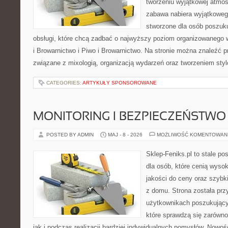
tworzeniu wyjątkowej atmos
zabawa nabiera wyjątkoweg
stworzone dla osób poszuku
obsługi, które chcą zadbać o najwyższy poziom organizowanego 
i Browarnictwo i Piwo i Browarnictwo. Na stronie można znaleźć
związane z mixologią, organizacją wydarzeń oraz tworzeniem sty
CATEGORIES:
ARTYKUŁY SPONSOROWANE
MONITORING I BEZPIECZEŃSTWO
POSTED BY ADMIN
MAJ - 8 - 2026
MOŻLIWOŚĆ KOMENTOWAN
Sklep-Feniks.pl to stale po
dla osób, które cenią wyso
jakości do ceny oraz szyb
z domu. Strona została pr
użytkownikach poszukujący
które sprawdzą się zarówno
jak i podczas realizacji bardziej indywidualnych pomysłów. Nowośc