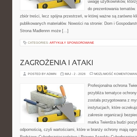
uwagę użytkowników, którzy
do prezentowania tematów. 
zbiór treści, lecz spójna przestrzeń, w której ważne są zarówno kl
publikowanych materiałów. Nowości na stronie: Dom i Gospodars
Strona Madlennn może […]
CATEGORIES:
ARTYKUŁY SPONSOROWANE
ZAGROŻENIA I ATAKI
POSTED BY ADMIN
MAJ - 2 - 2026
MOŻLIWOŚĆ KOMENTOWAN
Profesjonalna ochrona Twier
przybliża tematyce ochrony
została przygotowana z myś
instytucjach, które oczekuj
zakresie organizacji bezp
marka Twierdza budzi pozy
odpornością, czyli wartościami, które w branży ochrony mają og
Podstawy Cyberbezpieczeństwa i Prawne Aspekty Cyberbezpiecze