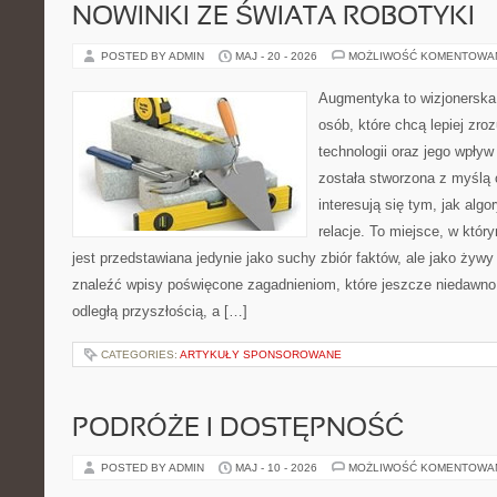
NOWINKI ZE ŚWIATA ROBOTYKI
POSTED BY ADMIN
MAJ - 20 - 2026
MOŻLIWOŚĆ KOMENTOWA
Augmentyka to wizjonerska 
osób, które chcą lepiej zr
technologii oraz jego wpły
została stworzona z myślą 
interesują się tym, jak alg
relacje. To miejsce, w któr
jest przedstawiana jedynie jako suchy zbiór faktów, ale jako żyw
znaleźć wpisy poświęcone zagadnieniom, które jeszcze niedawno 
odległą przyszłością, a […]
CATEGORIES:
ARTYKUŁY SPONSOROWANE
PODRÓŻE I DOSTĘPNOŚĆ
POSTED BY ADMIN
MAJ - 10 - 2026
MOŻLIWOŚĆ KOMENTOWA