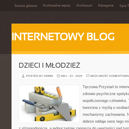
Archiwalne wpisy
Archiwum
Kategorie
Strona główna
Spis T
INTERNETOWY BLOG
DZIECI I MŁODZIEŻ
POSTED BY ADMIN
MAJ - 23 - 2026
MOŻLIWOŚĆ KOMENTOWA
Tęczowa Przystań to intern
zdrowie psychiczne spotyka
współczesnego człowieka. 
tworzona z myślą o osobac
mechanizmy zachowania. 
dobrze oddaje sens tego mi
z różnorodnością, a jednocześnie zaprasza do uważności nad tym,