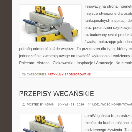
Innowacyjna strona intern
miejsce stworzone dla osób
funkcjonalnych inspiracji d
oraz przestrzeni użytkowyc
rozbudowany świat produkt
światła, pokazując jak odp
potrafią odmienić każde wnętrze. To przestrzeń dla tych, którzy c
jednocześnie zwracają uwagę na trwałość wykonania i codzienny 
Polecam: Historia i Ciekawostki i Inspiracje i Aranżacje. Na stro
CATEGORIES:
ARTYKUŁY SPONSOROWANE
PRZEPISY WEGAŃSKIE
POSTED BY ADMIN
KWI - 23 - 2026
MOŻLIWOŚĆ KOMENTOWA
JemWegańsko to przestrzeń,
miłości do kuchni roślinnej
codziennego żywienia. To st