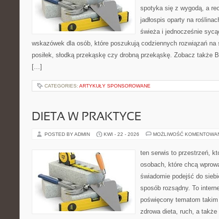
spotyka się z wygodą, a re
jadłospis oparty na roślin
świeża i jednocześnie sycą
wskazówek dla osób, które poszukują codziennych rozwiązań na ś
posiłek, słodką przekąskę czy drobną przekąskę. Zobacz także Bez
[…]
CATEGORIES:
ARTYKUŁY SPONSOROWANE
DIETA W PRAKTYCE
POSTED BY ADMIN
KWI - 22 - 2026
MOŻLIWOŚĆ KOMENTOWA
ten serwis to przestrzeń, k
osobach, które chcą wprow
świadomie podejść do siebi
sposób rozsądny. To intern
poświęcony tematom takim 
zdrowa dieta, ruch, a także