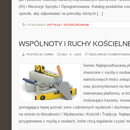
(AI) i Recenzje Sprzętu i Oprogramowania. Katalog produktów zos
sposób, aby odpowiadać na potrzeby różnych […]
CATEGORIES:
ARTYKUŁY SPONSOROWANE
WSPÓLNOTY I RUCHY KOŚCIELN
POSTED BY ADMIN
MAJ - 6 - 2026
MOŻLIWOŚĆ KOMENTOWAN
Serwis NajlepszeKazania.p
stworzone z myślą o osobac
wartościowych treści związ
oraz przemyśleniami na tem
internetowa platforma, w kt
motywujące kazania, rozważ
pomagające lepiej poznać sens codziennych wydarzeń i duchowy
na stronie to Aktualności i Wydarzenia i Kościół i Tradycja. Najle
przygotowane z myślą o osobach, które chcą regularnie czytać tr