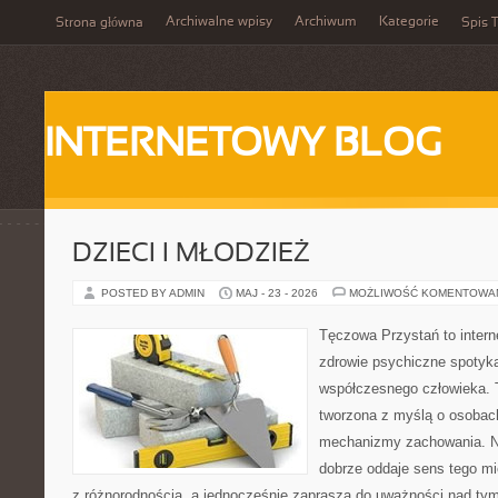
Archiwalne wpisy
Archiwum
Kategorie
Strona główna
Spis T
INTERNETOWY BLOG
DZIECI I MŁODZIEŻ
POSTED BY ADMIN
MAJ - 23 - 2026
MOŻLIWOŚĆ KOMENTOWA
Tęczowa Przystań to intern
zdrowie psychiczne spotyka
współczesnego człowieka. 
tworzona z myślą o osobac
mechanizmy zachowania. 
dobrze oddaje sens tego mi
z różnorodnością, a jednocześnie zaprasza do uważności nad tym,