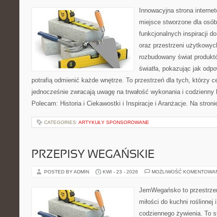
Innowacyjna strona intern
miejsce stworzone dla osób
funkcjonalnych inspiracji d
oraz przestrzeni użytkowyc
rozbudowany świat produkt
światła, pokazując jak odp
potrafią odmienić każde wnętrze. To przestrzeń dla tych, którzy c
jednocześnie zwracają uwagę na trwałość wykonania i codzienny 
Polecam: Historia i Ciekawostki i Inspiracje i Aranżacje. Na stro
CATEGORIES:
ARTYKUŁY SPONSOROWANE
PRZEPISY WEGAŃSKIE
POSTED BY ADMIN
KWI - 23 - 2026
MOŻLIWOŚĆ KOMENTOWA
JemWegańsko to przestrzeń,
miłości do kuchni roślinnej
codziennego żywienia. To st