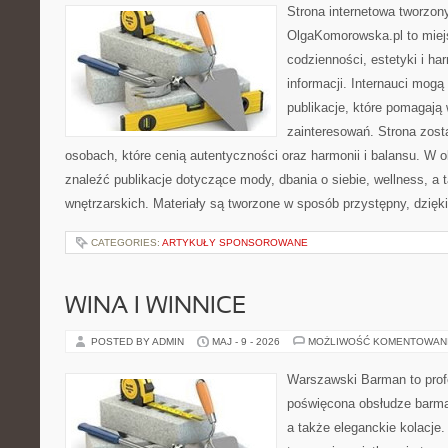
Strona internetowa tworzon
OlgaKomorowska.pl to miejs
codzienności, estetyki i ha
informacji. Internauci mogą
publikacje, które pomagają
zainteresowań. Strona zost
osobach, które cenią autentyczności oraz harmonii i balansu. W 
znaleźć publikacje dotyczące mody, dbania o siebie, wellness, a t
wnętrzarskich. Materiały są tworzone w sposób przystępny, dzię
CATEGORIES:
ARTYKUŁY SPONSOROWANE
WINA I WINNICE
POSTED BY ADMIN
MAJ - 9 - 2026
MOŻLIWOŚĆ KOMENTOWAN
Warszawski Barman to profe
poświęcona obsłudze barmań
a także eleganckie kolacje.