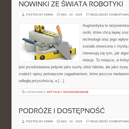
NOWINKI ZE ŚWIATA ROBOTYKI
POSTED BY ADMIN
MAJ - 20 - 2026
MOŻLIWOŚĆ KOMENTOWA
Augmentyka to wizjonerska 
osób, które chcą lepiej zr
technologii oraz jego wpły
została stworzona z myślą 
interesują się tym, jak alg
relacje. To miejsce, w któr
jest przedstawiana jedynie jako suchy zbiór faktów, ale jako żyw
znaleźć wpisy poświęcone zagadnieniom, które jeszcze niedawno 
odległą przyszłością, a […]
CATEGORIES:
ARTYKUŁY SPONSOROWANE
PODRÓŻE I DOSTĘPNOŚĆ
POSTED BY ADMIN
MAJ - 10 - 2026
MOŻLIWOŚĆ KOMENTOWA