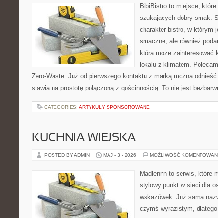
BibiBistro to miejsce, któr
szukających dobry smak. St
charakter bistro, w którym 
smaczne, ale również podan
która może zainteresować k
lokalu z klimatem. Polecam
Zero-Waste. Już od pierwszego kontaktu z marką można odnieść w
stawia na prostotę połączoną z gościnnością. To nie jest bezbarw
CATEGORIES:
ARTYKUŁY SPONSOROWANE
KUCHNIA WIEJSKA
POSTED BY ADMIN
MAJ - 3 - 2026
MOŻLIWOŚĆ KOMENTOWAN
Madlennn to serwis, które 
stylowy punkt w sieci dla 
wskazówek. Już sama nazwa
czymś wyrazistym, dlatego