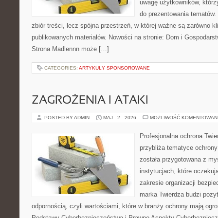
uwagę użytkowników, którzy
do prezentowania tematów. 
zbiór treści, lecz spójna przestrzeń, w której ważne są zarówno kl
publikowanych materiałów. Nowości na stronie: Dom i Gospodars
Strona Madlennn może […]
CATEGORIES:
ARTYKUŁY SPONSOROWANE
ZAGROŻENIA I ATAKI
POSTED BY ADMIN
MAJ - 2 - 2026
MOŻLIWOŚĆ KOMENTOWAN
Profesjonalna ochrona Twier
przybliża tematyce ochrony
została przygotowana z myś
instytucjach, które oczekuj
zakresie organizacji bezp
marka Twierdza budzi pozy
odpornością, czyli wartościami, które w branży ochrony mają og
Podstawy Cyberbezpieczeństwa i Prawne Aspekty Cyberbezpiecze