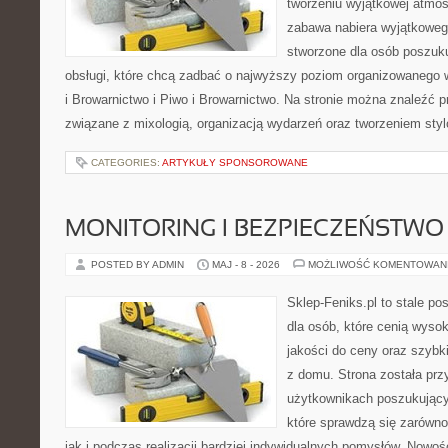
tworzeniu wyjątkowej atmos
zabawa nabiera wyjątkoweg
stworzone dla osób poszuku
obsługi, które chcą zadbać o najwyższy poziom organizowanego 
i Browarnictwo i Piwo i Browarnictwo. Na stronie można znaleźć
związane z mixologią, organizacją wydarzeń oraz tworzeniem sty
CATEGORIES:
ARTYKUŁY SPONSOROWANE
MONITORING I BEZPIECZEŃSTWO
POSTED BY ADMIN
MAJ - 8 - 2026
MOŻLIWOŚĆ KOMENTOWAN
Sklep-Feniks.pl to stale po
dla osób, które cenią wyso
jakości do ceny oraz szyb
z domu. Strona została pr
użytkownikach poszukujący
które sprawdzą się zarówno
jak i podczas realizacji bardziej indywidualnych pomysłów. Nowośc