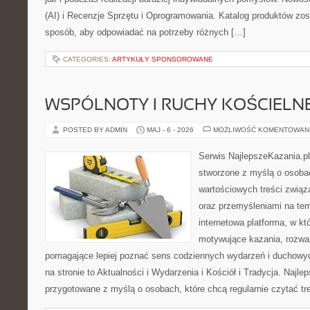
(AI) i Recenzje Sprzętu i Oprogramowania. Katalog produktów zos
sposób, aby odpowiadać na potrzeby różnych […]
CATEGORIES:
ARTYKUŁY SPONSOROWANE
WSPÓLNOTY I RUCHY KOŚCIELN
POSTED BY ADMIN
MAJ - 6 - 2026
MOŻLIWOŚĆ KOMENTOWAN
Serwis NajlepszeKazania.p
stworzone z myślą o osobac
wartościowych treści związ
oraz przemyśleniami na tem
internetowa platforma, w kt
motywujące kazania, rozważ
pomagające lepiej poznać sens codziennych wydarzeń i duchowy
na stronie to Aktualności i Wydarzenia i Kościół i Tradycja. Najle
przygotowane z myślą o osobach, które chcą regularnie czytać tr