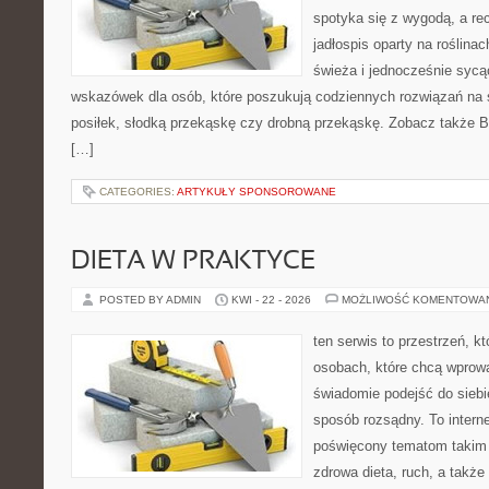
spotyka się z wygodą, a re
jadłospis oparty na roślin
świeża i jednocześnie sycą
wskazówek dla osób, które poszukują codziennych rozwiązań na ś
posiłek, słodką przekąskę czy drobną przekąskę. Zobacz także Bez
[…]
CATEGORIES:
ARTYKUŁY SPONSOROWANE
DIETA W PRAKTYCE
POSTED BY ADMIN
KWI - 22 - 2026
MOŻLIWOŚĆ KOMENTOWA
ten serwis to przestrzeń, k
osobach, które chcą wprow
świadomie podejść do siebi
sposób rozsądny. To intern
poświęcony tematom takim 
zdrowa dieta, ruch, a także