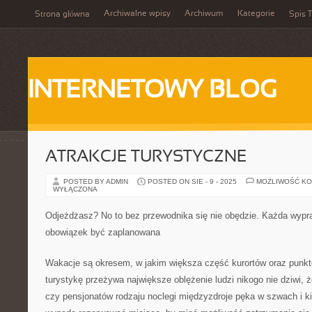
Archiwalne wpisy
Archiwum
Kategorie
Strona główna
Spis T
INTERNETOWY BLOG
ATRAKCJE TURYSTYCZNE
POSTED BY ADMIN
POSTED ON SIE - 9 - 2025
MOŻLIWOŚĆ K
WYŁĄCZONA
Odjeżdżasz? No to bez przewodnika się nie obędzie. Każda wypr
obowiązek być zaplanowana
Wakacje są okresem, w jakim większa część kurortów oraz punk
turystykę przeżywa największe oblężenie ludzi nikogo nie dziwi, ż
czy pensjonatów rodzaju noclegi międzyzdroje pęka w szwach i k