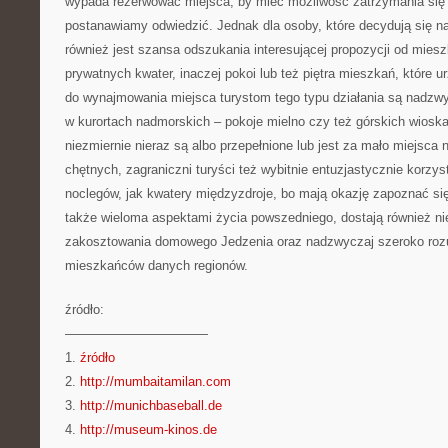
wypada rezerwować miejsca, by mieć możliwość zatrzymania się 
postanawiamy odwiedzić. Jednak dla osoby, które decydują się na 
również jest szansa odszukania interesującej propozycji od mies
prywatnych kwater, inaczej pokoi lub też piętra mieszkań, które 
do wynajmowania miejsca turystom tego typu działania są nadzwy
w kurortach nadmorskich – pokoje mielno czy też górskich wioska
niezmiernie nieraz są albo przepełnione lub jest za mało miejsca
chętnych, zagraniczni turyści też wybitnie entuzjastycznie korzyst
noclegów, jak kwatery międzyzdroje, bo mają okazję zapoznać si
także wieloma aspektami życia powszedniego, dostają również n
zakosztowania domowego Jedzenia oraz nadzwyczaj szeroko roz
mieszkańców danych regionów.
źródło:
———————————
1.
źródło
2.
http://mumbaitamilan.com
3.
http://munichbaseball.de
4.
http://museum-kinos.de