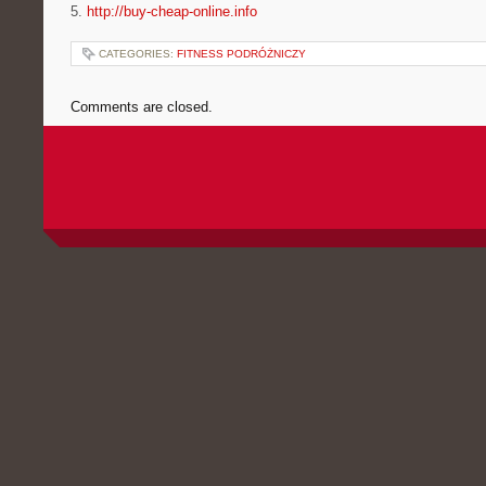
5.
http://buy-cheap-online.info
CATEGORIES:
FITNESS PODRÓŻNICZY
Comments are closed.