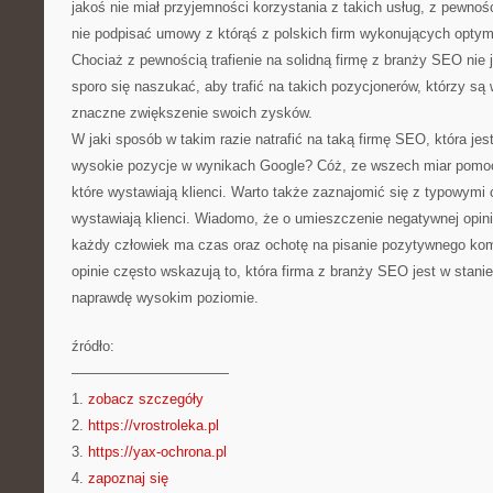
jakoś nie miał przyjemności korzystania z takich usług, z pewn
nie podpisać umowy z którąś z polskich firm wykonujących optym
Chociaż z pewnością trafienie na solidną firmę z branży SEO nie j
sporo się naszukać, aby trafić na takich pozycjonerów, którzy są
znaczne zwiększenie swoich zysków.
W jaki sposób w takim razie natrafić na taką firmę SEO, która jes
wysokie pozycje w wynikach Google? Cóż, ze wszech miar pomoc
które wystawiają klienci. Warto także zaznajomić się z typowymi 
wystawiają klienci. Wiadomo, że o umieszczenie negatywnej opinii
każdy człowiek ma czas oraz ochotę na pisanie pozytywnego kome
opinie często wskazują to, która firma z branży SEO jest w stan
naprawdę wysokim poziomie.
źródło:
———————————
1.
zobacz szczegóły
2.
https://vrostroleka.pl
3.
https://yax-ochrona.pl
4.
zapoznaj się