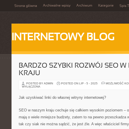
Archiwalne wpisy
Archiwum
Kategorie
Strona główna
Spis T
INTERNETOWY BLOG
BARDZO SZYBKI ROZWÓJ SEO W
KRAJU
POSTED BY ADMIN
POSTED ON LIP - 5 - 2025
MOŻLIWOŚĆ K
WYŁĄCZONA
Jak uzyskiwać linki do własnej witryny internetowej?
SEO w naszym kraju cechuje się całkiem wysokim poziomem – ocz
mają o wiele mniejsze budżety, zatem to na pewno przeszkadza 
tak czy siak nie można sądzić, że jest źle. A więc właściciel firmy